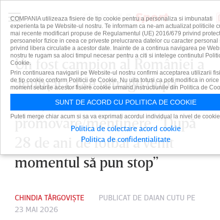
COMPANIA utilizeaza fisiere de tip cookie pentru a personaliza si imbunatati
experienta ta pe Website-ul nostru. Te informam ca ne-am actualizat politicile c
mai recente modificari propuse de Regulamentul (UE) 2016/679 privind protect
persoanelor fizice in ceea ce priveste prelucrarea datelor cu caracter personal 
privind libera circulatie a acestor date. Inainte de a continua navigarea pe Web
nostru te rugam sa aloci timpul necesar pentru a citi si intelege continutul Politi
Un fost campion al României a
Cookie.
Prin continuarea navigarii pe Website-ul nostru confirmi acceptarea utilizarii fis
anunţat că se retrage după
de tip cookie conform Politicii de Cookie. Nu uita totusi ca poti modifica in orice
moment setarile acestor fisiere cookie urmand instructiunile din Politica de Coo
barajul de
SUNT DE ACORD CU POLITICA DE COOKIE
Puteti merge chiar acum si sa va exprimati acordul individual la nivel de cookie
promovare/menţinere. ”După
Politica de colectare acord cookie
28 de ani de fotbal a venit
Politica de confidentialitate
momentul să pun stop”
CHINDIA TÂRGOVIȘTE
PUBLICAT DE
DAIAN CUTU
PE
23 MAI 2026