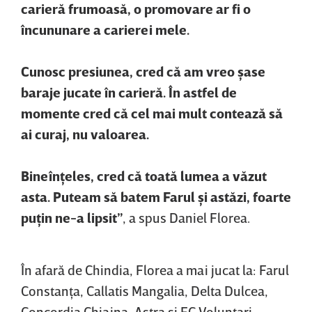
carieră frumoasă, o promovare ar fi o
încununare a carierei mele.
Cunosc presiunea, cred că am vreo şase
baraje jucate în carieră. În astfel de
momente cred că cel mai mult contează să
ai curaj, nu valoarea.
Bineînţeles, cred că toată lumea a văzut
asta. Puteam să batem Farul şi astăzi, foarte
puţin ne-a lipsit”
, a spus Daniel Florea.
În afară de Chindia, Florea a mai jucat la: Farul
Constanţa, Callatis Mangalia, Delta Dulcea,
Concordia Chiajna, Astra şi FC Voluntari.