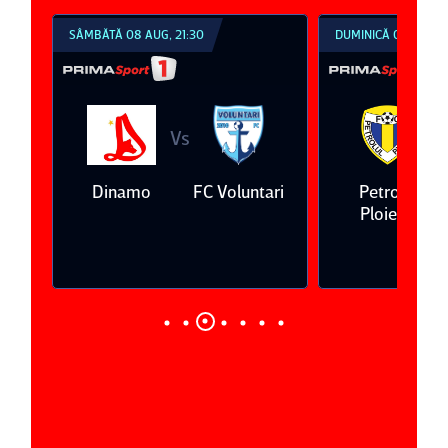
SÂMBĂTĂ 08 AUG, 21:30
DUMINICĂ 09 AUG, 1
Vs
V
eda
Dinamo
FC Voluntari
Petrolul
Ploieşti