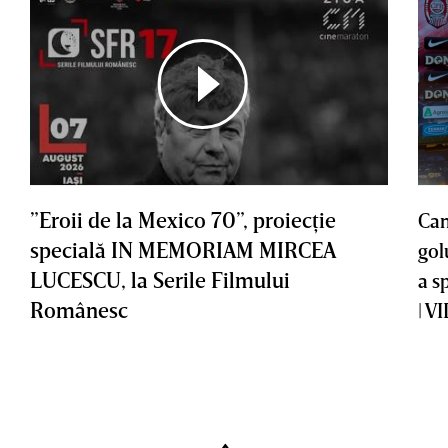
”Eroii de la Mexico 70”, proiecţie
Cam
specială IN MEMORIAM MIRCEA
gol
LUCESCU, la Serile Filmului
a s
Românesc
| V