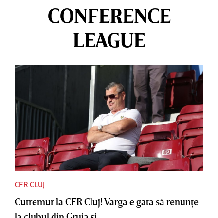
CONFERENCE
LEAGUE
CFR CLUJ
Cutremur la CFR Cluj! Varga e gata să renunţe
la clubul din Gruia şi...