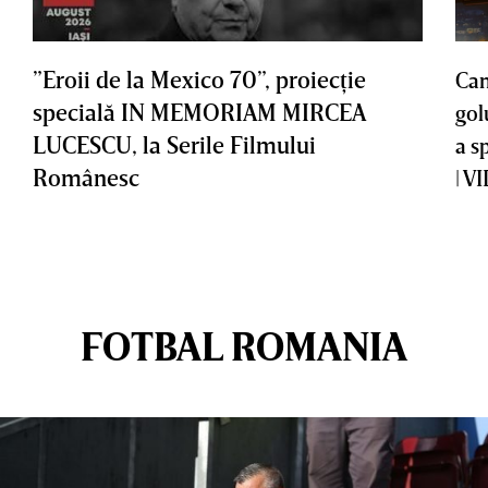
”Eroii de la Mexico 70”, proiecţie
Cam
specială IN MEMORIAM MIRCEA
gol
LUCESCU, la Serile Filmului
a s
Românesc
| V
FOTBAL ROMANIA