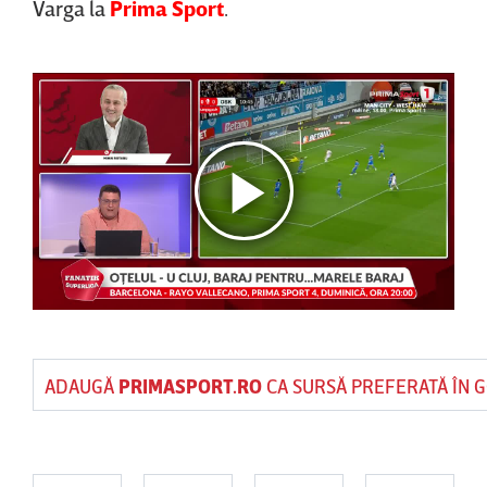
Varga la
Prima Sport
.
ADAUGĂ
PRIMASPORT.RO
CA SURSĂ PREFERATĂ ÎN 