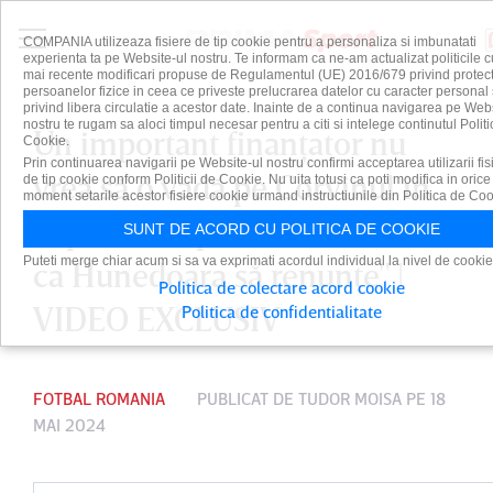
COMPANIA utilizeaza fisiere de tip cookie pentru a personaliza si imbunatati
experienta ta pe Website-ul nostru. Te informam ca ne-am actualizat politicile c
mai recente modificari propuse de Regulamentul (UE) 2016/679 privind protect
persoanelor fizice in ceea ce priveste prelucrarea datelor cu caracter personal 
privind libera circulatie a acestor date. Inainte de a continua navigarea pe Web
nostru te rugam sa aloci timpul necesar pentru a citi si intelege continutul Politi
Un important finanţator nu
Cookie.
Prin continuarea navigarii pe Website-ul nostru confirmi acceptarea utilizarii fis
vrea să o vadă pe Corvinul în
de tip cookie conform Politicii de Cookie. Nu uita totusi ca poti modifica in orice
moment setarile acestor fisiere cookie urmand instructiunile din Politica de Coo
cupele europene! "Ar fi frumos
SUNT DE ACORD CU POLITICA DE COOKIE
Puteti merge chiar acum si sa va exprimati acordul individual la nivel de cookie
ca Hunedoara să renunţe" |
Politica de colectare acord cookie
VIDEO EXCLUSIV
Politica de confidentialitate
FOTBAL ROMANIA
PUBLICAT DE
TUDOR MOISA
PE 18
MAI 2024