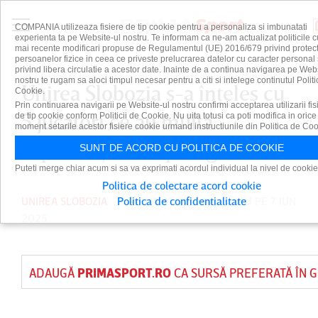
COMPANIA utilizeaza fisiere de tip cookie pentru a personaliza si imbunatati
experienta ta pe Website-ul nostru. Te informam ca ne-am actualizat politicile c
mai recente modificari propuse de Regulamentul (UE) 2016/679 privind protect
persoanelor fizice in ceea ce priveste prelucrarea datelor cu caracter personal 
privind libera circulatie a acestor date. Inainte de a continua navigarea pe Web
nostru te rugam sa aloci timpul necesar pentru a citi si intelege continutul Politi
Unirea Slobozia s-a înţeles cu
Cookie.
Prin continuarea navigarii pe Website-ul nostru confirmi acceptarea utilizarii fis
5 jucători ce au multă
de tip cookie conform Politicii de Cookie. Nu uita totusi ca poti modifica in orice
moment setarile acestor fisiere cookie urmand instructiunile din Politica de Coo
experienţă în Superliga
SUNT DE ACORD CU POLITICA DE COOKIE
Puteti merge chiar acum si sa va exprimati acordul individual la nivel de cookie
Politica de colectare acord cookie
UNIREA SLOBOZIA
Politica de confidentialitate
PUBLICAT DE
DAIAN CUTU
PE 7 IUN
2025
ADAUGĂ
PRIMASPORT.RO
CA SURSĂ PREFERATĂ ÎN 