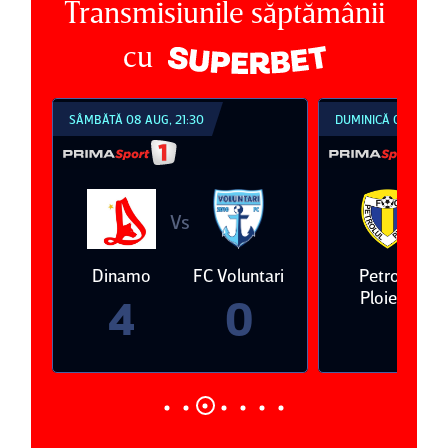
Transmisiunile săptămânii
cu
G, 21:30
DUMINICĂ 09 AUG, 18:30
Vs
Vs
FC Voluntari
Petrolul
Oţelul Galaţi
Ploieşti
0