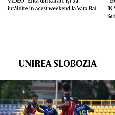
VIDEO | Elita din karate îşi dă
”Er
întâlnire în acest weekend la Vaţa Băi
IN
Ser
UNIREA SLOBOZIA