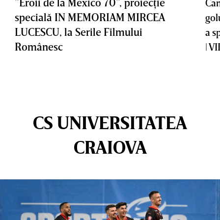
”Eroii de la Mexico 70”, proiecţie
Cam
specială IN MEMORIAM MIRCEA
gol
LUCESCU, la Serile Filmului
a s
Românesc
| V
CS UNIVERSITATEA
CRAIOVA