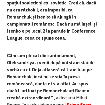
spaţiul sovietic şi ex-sovietic. Cred că, dacă
nu era războiul, era imposibil ca
Romanchuk şi Isenko să ajungă în
campionatul românesc. Dacă nu mă înşel, şi
Isenko e pe locul 2 la parade în Conference
League, ceea ce spune ceva.
Când am plecat din cantonament,
Oleksandriya a venit după noi şi am stat de
vorbă cu ei. Deja aflaseră că l-am luat pe
Romanchuk, încă nu se ştia în presa
românească, dar la ei s-a aflat. Au spus
dacă l-aţi luat pe Romanchuk aţi făcut o
treabă extraordinară.”
, a declarat Mihai
Rotaru, în exclusivitate pentru
Prima Sport
.