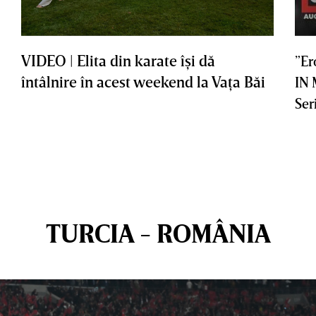
VIDEO | Elita din karate îşi dă
”Er
întâlnire în acest weekend la Vaţa Băi
IN
Ser
TURCIA - ROMÂNIA