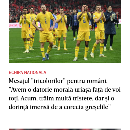
ECHIPA NATIONALA
Mesajul ”tricolorilor” pentru români.
”Avem o datorie morală uriaşă faţă de voi
toţi. Acum, trăim multă tristeţe, dar şi o
dorinţă imensă de a corecta greşelile”