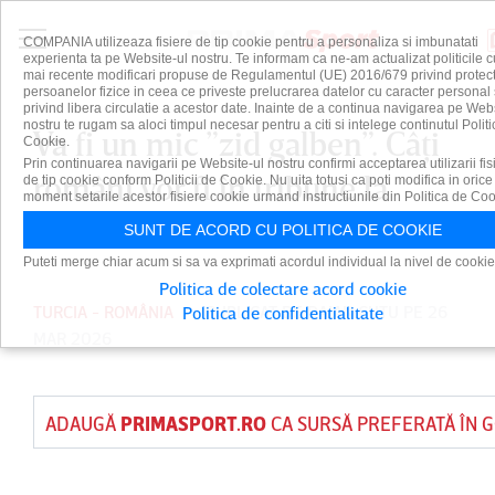
COMPANIA utilizeaza fisiere de tip cookie pentru a personaliza si imbunatati
experienta ta pe Website-ul nostru. Te informam ca ne-am actualizat politicile c
mai recente modificari propuse de Regulamentul (UE) 2016/679 privind protect
persoanelor fizice in ceea ce priveste prelucrarea datelor cu caracter personal 
privind libera circulatie a acestor date. Inainte de a continua navigarea pe Web
nostru te rugam sa aloci timpul necesar pentru a citi si intelege continutul Politi
Va fi un mic ”zid galben”. Câţi
Cookie.
Prin continuarea navigarii pe Website-ul nostru confirmi acceptarea utilizarii fis
români vor fi în tribune la
de tip cookie conform Politicii de Cookie. Nu uita totusi ca poti modifica in orice
moment setarile acestor fisiere cookie urmand instructiunile din Politica de Coo
Istanbul
SUNT DE ACORD CU POLITICA DE COOKIE
Puteti merge chiar acum si sa va exprimati acordul individual la nivel de cookie
Politica de colectare acord cookie
TURCIA - ROMÂNIA
PUBLICAT DE
DAIAN CUTU
PE 26
Politica de confidentialitate
MAR 2026
ADAUGĂ
PRIMASPORT.RO
CA SURSĂ PREFERATĂ ÎN 