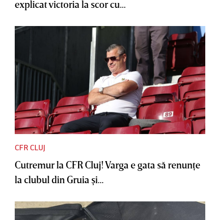
explicat victoria la scor cu...
CFR CLUJ
Cutremur la CFR Cluj! Varga e gata să renunţe
la clubul din Gruia şi...