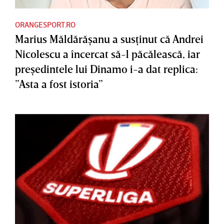
ORANGESPORT.RO
Marius Măldărăşanu a susţinut că Andrei
Nicolescu a încercat să-l păcălească, iar
preşedintele lui Dinamo i-a dat replica:
”Asta a fost istoria”