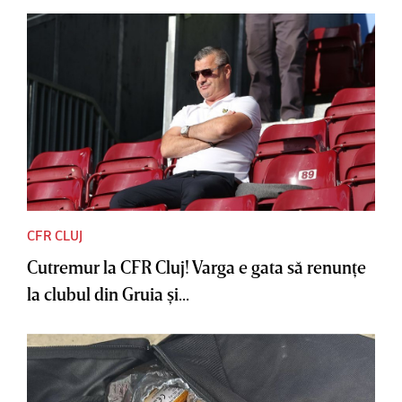
CFR CLUJ
Cutremur la CFR Cluj! Varga e gata să renunţe
la clubul din Gruia şi...