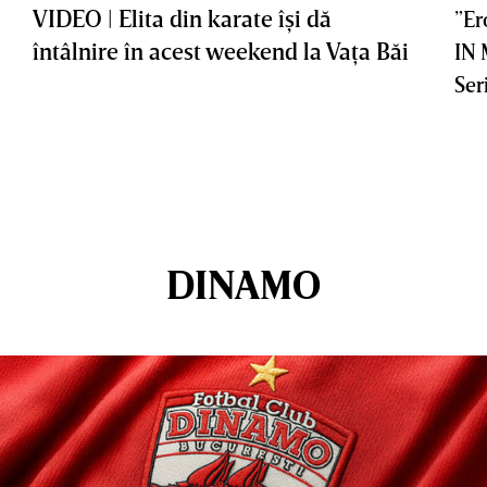
VIDEO | Elita din karate îşi dă
”Er
întâlnire în acest weekend la Vaţa Băi
IN
Ser
DINAMO