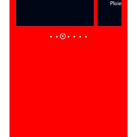
Ploieşti
Craiova