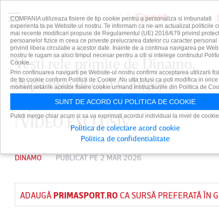
COMPANIA utilizeaza fisiere de tip cookie pentru a personaliza si imbunatati
experienta ta pe Website-ul nostru. Te informam ca ne-am actualizat politicile c
mai recente modificari propuse de Regulamentul (UE) 2016/679 privind protect
persoanelor fizice in ceea ce priveste prelucrarea datelor cu caracter personal 
privind libera circulatie a acestor date. Inainte de a continua navigarea pe Web
nostru te rugam sa aloci timpul necesar pentru a citi si intelege continutul Politi
Veşti rele primite de Dinamo,
Cookie.
Prin continuarea navigarii pe Website-ul nostru confirmi acceptarea utilizarii fis
după eşecul cu FC Argeş:
de tip cookie conform Politicii de Cookie. Nu uita totusi ca poti modifica in orice
moment setarile acestor fisiere cookie urmand instructiunile din Politica de Coo
”Sperăm să nu fie şi tendonul!”
SUNT DE ACORD CU POLITICA DE COOKIE
Puteti merge chiar acum si sa va exprimati acordul individual la nivel de cookie
| VIDEO EXCLUSIV
Politica de colectare acord cookie
Politica de confidentialitate
DINAMO
PUBLICAT PE 2 MAR 2026
ADAUGĂ
PRIMASPORT.RO
CA SURSĂ PREFERATĂ ÎN 