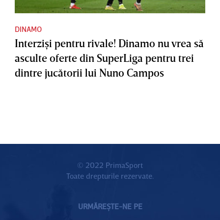
DINAMO
Interzişi pentru rivale! Dinamo nu vrea să
asculte oferte din SuperLiga pentru trei
dintre jucătorii lui Nuno Campos
© 2022 PrimaSport
Toate drepturile rezervate.
URMĂREȘTE-NE PE