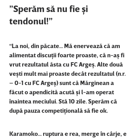
”Sperăm să nu fie şi
tendonul!”
“La noi, din păcate... Mă enervează că am
alimentat discuţii foarte proaste, că n-aş fi
vrut rezultatul ăsta cu FC Argeş. Alte două
veşti mult mai proaste decât rezultatul (n.r.
– 0-1 cu FC Argeş) sunt că Mărginean a
făcut o apendicită acută şi l-am operat
înaintea meciului. Stă 10 zile. Sperăm că
după pauza competiţională să fie ok.
Karamoko... ruptura e rea, merge în cârje, e