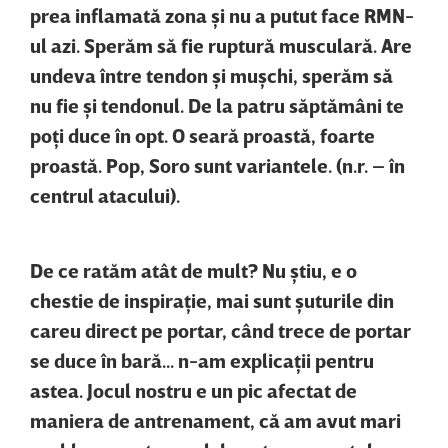
prea inflamată zona şi nu a putut face RMN-
ul azi. Sperăm să fie ruptură musculară. Are
undeva între tendon şi muşchi, sperăm să
nu fie şi tendonul. De la patru săptămâni te
poţi duce în opt. O seară proastă, foarte
proastă. Pop, Soro sunt variantele. (n.r. – în
centrul atacului).
De ce ratăm atât de mult? Nu ştiu, e o
chestie de inspiraţie, mai sunt şuturile din
careu direct pe portar, când trece de portar
se duce în bară... n-am explicaţii pentru
astea. Jocul nostru e un pic afectat de
maniera de antrenament, că am avut mari