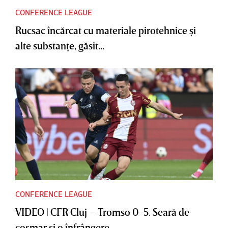
CONFERENCE LEAGUE
Rucsac încărcat cu materiale pirotehnice şi
alte substanţe, găsit...
CONFERENCE LEAGUE
VIDEO | CFR Cluj – Tromso 0-5. Seară de
coşmar şi o înfrângere...