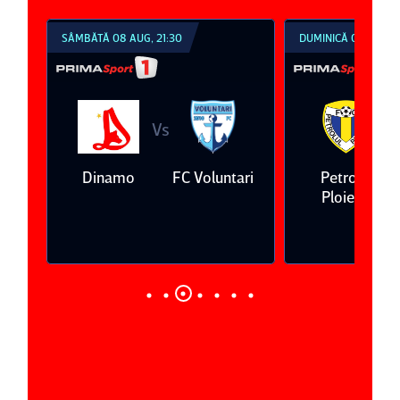
SÂMBĂTĂ 08 AUG, 21:30
DUMINICĂ 09 AUG, 1
Vs
V
eda
Dinamo
FC Voluntari
Petrolul
Ploieşti