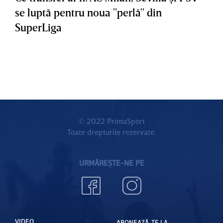
se luptă pentru noua "perlă" din
SuperLiga
© 2022 PrimaSport
Toate drepturile rezervate.
URMĂREȘTE-NE PE
VIDEO
ABONEAZĂ-TE LA