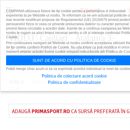
COMPANIA utilizeaza fisiere de tip cookie pentru a personaliza si imbunatati
experienta ta pe Website-ul nostru. Te informam ca ne-am actualizat politicile c
mai recente modificari propuse de Regulamentul (UE) 2016/679 privind protect
persoanelor fizice in ceea ce priveste prelucrarea datelor cu caracter personal 
privind libera circulatie a acestor date. Inainte de a continua navigarea pe Web
nostru te rugam sa aloci timpul necesar pentru a citi si intelege continutul Politi
VIDEO | Cagliari - Atalanta 3-
Cookie.
Prin continuarea navigarii pe Website-ul nostru confirmi acceptarea utilizarii fis
2. Gazdele îşi asigură liniştea
de tip cookie conform Politicii de Cookie. Nu uita totusi ca poti modifica in orice
moment setarile acestor fisiere cookie urmand instructiunile din Politica de Coo
pe final de sezon
SUNT DE ACORD CU POLITICA DE COOKIE
Puteti merge chiar acum si sa va exprimati acordul individual la nivel de cookie
Politica de colectare acord cookie
SERIE A
PUBLICAT DE
DAIAN CUTU
PE 27 APR
Politica de confidentialitate
2026
ADAUGĂ
PRIMASPORT.RO
CA SURSĂ PREFERATĂ ÎN 