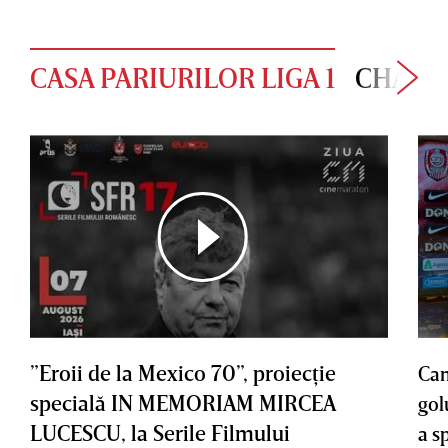
CASA PARIURILOR LIGA 1
CHAMP
”Eroii de la Mexico 70”, proiecţie
Cam
specială IN MEMORIAM MIRCEA
gol
LUCESCU, la Serile Filmului
a s