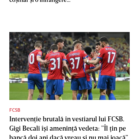
FCSB
Intervenţie brutală în vestiarul lui FCSB.
Gigi Becali îşi ameninţă vedeta: ”Îl ţin pe
bancă doi ani dacă vreau şi nu mai joacă”