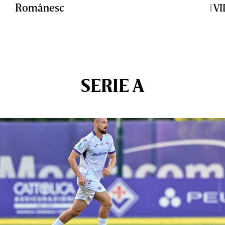
Românesc
| V
SERIE A