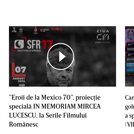
”Eroii de la Mexico 70”, proiecţie
Cam
specială IN MEMORIAM MIRCEA
gol
LUCESCU, la Serile Filmului
a s
Românesc
| V