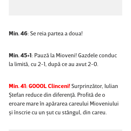
Min. 46
: Se reia partea a doua!
Min. 45+1
: Pauză la Mioveni! Gazdele conduc
la limită, cu 2-1, după ce au avut 2-0.
Min. 41: GOOOL Clinceni!
Surprinzător, Iulian
Ştefan reduce din diferenţă. Profită de o
eroare mare în apărarea careului Mioveniului
şi înscrie cu un şut cu stângul, din careu.