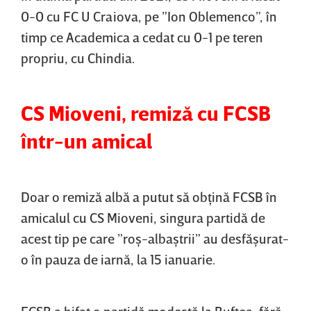
0-0 cu FC U Craiova, pe ”Ion Oblemenco”, în
timp ce Academica a cedat cu 0-1 pe teren
propriu, cu Chindia.
CS Mioveni, remiză cu FCSB
într-un amical
Doar o remiză albă a putut să obţină FCSB în
amicalul cu CS Mioveni, singura partidă de
acest tip pe care ”roş-albaştrii” au desfăşurat-
o în pauza de iarnă, la 15 ianuarie.