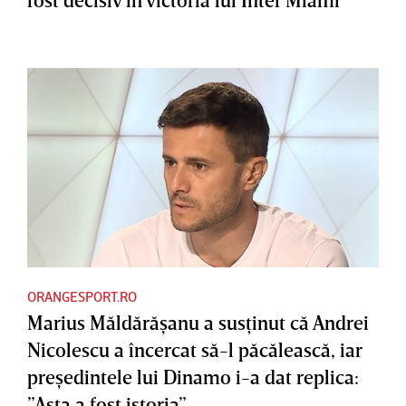
ORANGESPORT.RO
Marius Măldărăşanu a susţinut că Andrei
Nicolescu a încercat să-l păcălească, iar
preşedintele lui Dinamo i-a dat replica:
”Asta a fost istoria”