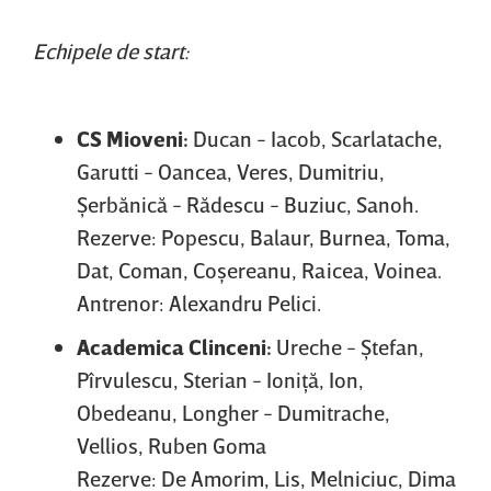
Echipele de start:
CS Mioveni:
Ducan - Iacob, Scarlatache,
Garutti - Oancea, Veres, Dumitriu,
Şerbănică - Rădescu - Buziuc, Sanoh.
Rezerve: Popescu, Balaur, Burnea, Toma,
Dat, Coman, Coşereanu, Raicea, Voinea.
Antrenor: Alexandru Pelici.
Academica Clinceni:
Ureche - Ştefan,
Pîrvulescu, Sterian - Ioniţă, Ion,
Obedeanu, Longher - Dumitrache,
Vellios, Ruben Goma
Rezerve: De Amorim, Lis, Melniciuc, Dima