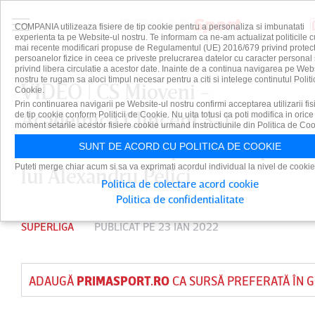
COMPANIA utilizeaza fisiere de tip cookie pentru a personaliza si imbunatati
experienta ta pe Website-ul nostru. Te informam ca ne-am actualizat politicile c
mai recente modificari propuse de Regulamentul (UE) 2016/679 privind protect
persoanelor fizice in ceea ce priveste prelucrarea datelor cu caracter personal 
privind libera circulatie a acestor date. Inainte de a continua navigarea pe Web
nostru te rugam sa aloci timpul necesar pentru a citi si intelege continutul Politi
VIDEO | CS Mioveni -
Cookie.
Prin continuarea navigarii pe Website-ul nostru confirmi acceptarea utilizarii fis
Academica Clinceni 3-1.
de tip cookie conform Politicii de Cookie. Nu uita totusi ca poti modifica in orice
moment setarile acestor fisiere cookie urmand instructiunile din Politica de Coo
Victorie crucială pentru trupa
SUNT DE ACORD CU POLITICA DE COOKIE
Puteti merge chiar acum si sa va exprimati acordul individual la nivel de cookie
lui Alexandru Pelici
Politica de colectare acord cookie
Politica de confidentialitate
SUPERLIGA
PUBLICAT PE 23 IAN 2022
ADAUGĂ
PRIMASPORT.RO
CA SURSĂ PREFERATĂ ÎN 