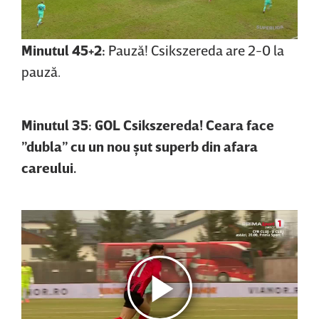
Minutul 45+2:
Pauză! Csikszereda are 2-0 la
pauză.
Minutul 35: GOL Csikszereda! Ceara face
”dubla” cu un nou şut superb din afara
careului.