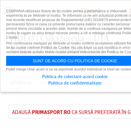
COMPANIA utilizeaza fisiere de tip cookie pentru a personaliza si imbunatati
experienta ta pe Website-ul nostru. Te informam ca ne-am actualizat politicile c
mai recente modificari propuse de Regulamentul (UE) 2016/679 privind protect
persoanelor fizice in ceea ce priveste prelucrarea datelor cu caracter personal 
privind libera circulatie a acestor date. Inainte de a continua navigarea pe Web
nostru te rugam sa aloci timpul necesar pentru a citi si intelege continutul Politi
VIDEO | Csikszereda – UTA
Cookie.
Prin continuarea navigarii pe Website-ul nostru confirmi acceptarea utilizarii fis
Arad 2-0. Brazilianul Ceara a
de tip cookie conform Politicii de Cookie. Nu uita totusi ca poti modifica in orice
moment setarile acestor fisiere cookie urmand instructiunile din Politica de Coo
fost one-man show
SUNT DE ACORD CU POLITICA DE COOKIE
Puteti merge chiar acum si sa va exprimati acordul individual la nivel de cookie
Politica de colectare acord cookie
SUPERLIGA
PUBLICAT DE
DAIAN CUTU
PE 7 FEB
Politica de confidentialitate
2026
ADAUGĂ
PRIMASPORT.RO
CA SURSĂ PREFERATĂ ÎN 