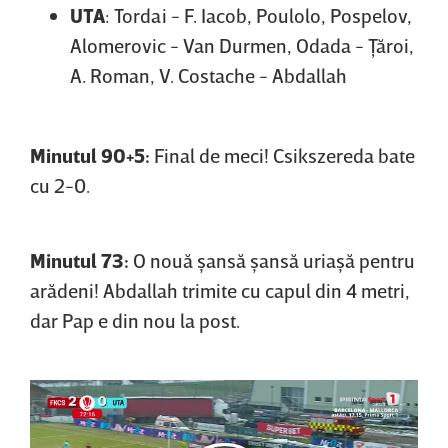
UTA
: Tordai - F. Iacob, Poulolo, Pospelov,
Alomerovic - Van Durmen, Odada - Ţăroi,
A. Roman, V. Costache - Abdallah
Minutul 90+5:
Final de meci! Csikszereda bate
cu 2-0.
Minutul 73:
O nouă şansă şansă uriaşă pentru
arădeni! Abdallah trimite cu capul din 4 metri,
dar Pap e din nou la post.