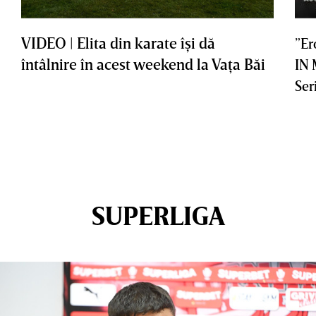
VIDEO | Elita din karate îşi dă
”Er
întâlnire în acest weekend la Vaţa Băi
IN
Ser
SUPERLIGA