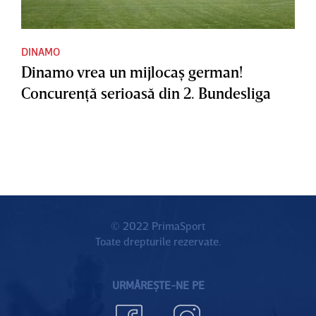
DINAMO
Dinamo vrea un mijlocaş german!
Concurenţă serioasă din 2. Bundesliga
© 2022 PrimaSport
Toate drepturile rezervate.
URMĂREȘTE-NE PE