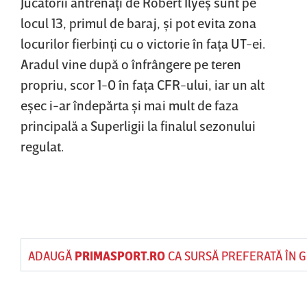
Jucătorii antrenaţi de Robert Ilyeş sunt pe
locul 13, primul de baraj, şi pot evita zona
locurilor fierbinţi cu o victorie în faţa UT-ei.
Aradul vine după o înfrângere pe teren
propriu, scor 1-0 în faţa CFR-ului, iar un alt
eşec i-ar îndepărta şi mai mult de faza
principală a Superligii la finalul sezonului
regulat.
ADAUGĂ
PRIMASPORT.RO
CA SURSĂ PREFERATĂ ÎN 