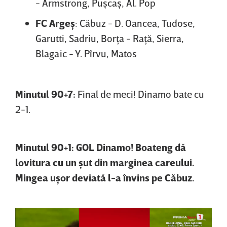
- Armstrong, Puşcaş, Al. Pop
FC Argeş
: Căbuz - D. Oancea, Tudose,
Garutti, Sadriu, Borţa - Raţă, Sierra,
Blagaic - Y. Pîrvu, Matos
Minutul 90+7:
Final de meci! Dinamo bate cu
2-1.
Minutul 90+1: GOL Dinamo! Boateng dă
lovitura cu un şut din marginea careului.
Mingea uşor deviată l-a învins pe Căbuz.