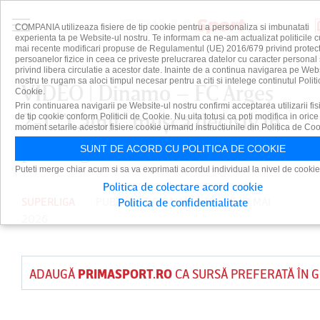
COMPANIA utilizeaza fisiere de tip cookie pentru a personaliza si imbunatati
experienta ta pe Website-ul nostru. Te informam ca ne-am actualizat politicile c
mai recente modificari propuse de Regulamentul (UE) 2016/679 privind protect
persoanelor fizice in ceea ce priveste prelucrarea datelor cu caracter personal 
privind libera circulatie a acestor date. Inainte de a continua navigarea pe Web
nostru te rugam sa aloci timpul necesar pentru a citi si intelege continutul Politi
VIDEO | Dinamo – FC Argeş
Cookie.
Prin continuarea navigarii pe Website-ul nostru confirmi acceptarea utilizarii fis
2-1. ”Câinii” muşcă decisiv în
de tip cookie conform Politicii de Cookie. Nu uita totusi ca poti modifica in orice
moment setarile acestor fisiere cookie urmand instructiunile din Politica de Coo
prelungiri
SUNT DE ACORD CU POLITICA DE COOKIE
Puteti merge chiar acum si sa va exprimati acordul individual la nivel de cookie
Politica de colectare acord cookie
SUPERLIGA
PUBLICAT DE
DAIAN CUTU
PE 10 MAI
Politica de confidentialitate
2026
ADAUGĂ
PRIMASPORT.RO
CA SURSĂ PREFERATĂ ÎN 