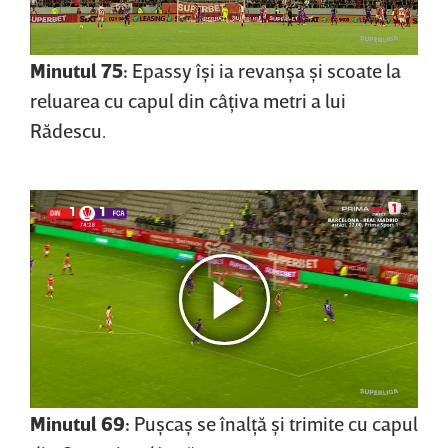
Minutul 75:
Epassy îşi ia revanşa şi scoate la
reluarea cu capul din câţiva metri a lui
Rădescu.
Minutul 69:
Puşcaş se înalţă şi trimite cu capul