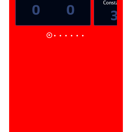
Constanţa
4
3
2