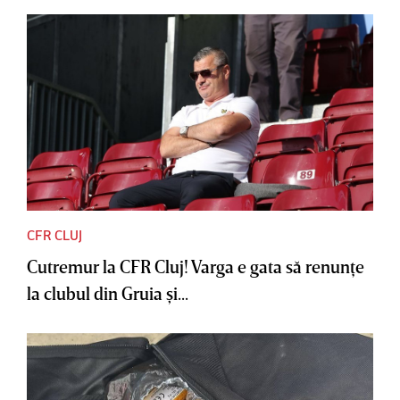
CFR CLUJ
Cutremur la CFR Cluj! Varga e gata să renunţe
la clubul din Gruia şi...