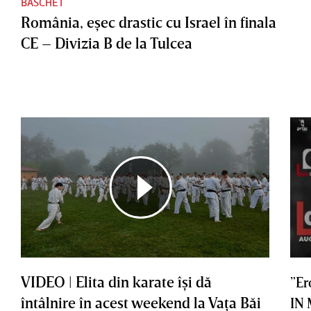
BASCHET
România, eşec drastic cu Israel în finala
CE – Divizia B de la Tulcea
VIDEO | Elita din karate îşi dă
”Er
întâlnire în acest weekend la Vaţa Băi
IN