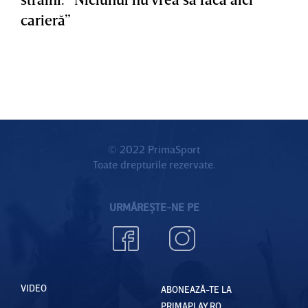
carieră”
© 2022 PrimaSport
Toate drepturile rezervate.
URMĂREȘTE-NE PE
VIDEO
ABONEAZĂ-TE LA
PRIMAPLAY.RO