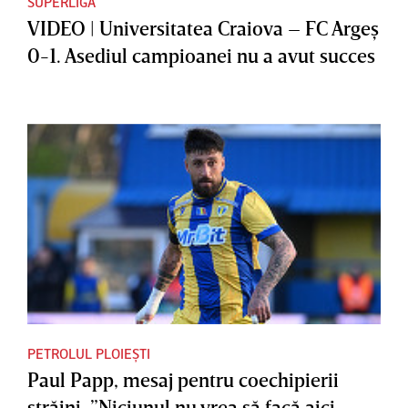
SUPERLIGA
VIDEO | Universitatea Craiova – FC Argeş
0-1. Asediul campioanei nu a avut succes
PETROLUL PLOIEȘTI
Paul Papp, mesaj pentru coechipierii
străini. ”Niciunul nu vrea să facă aici