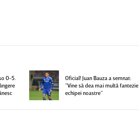
so 0-5.
Oficial! Juan Bauza a semnat:
rângere
”Vine să dea mai multă fantezie
mânesc
echipei noastre”