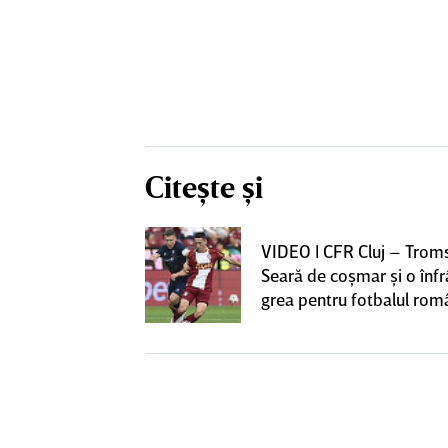
Citește și
iversitatea
VIDEO | CFR Cluj – Trom
pioana României
Seară de coşmar şi o înf
 iniţiativa în
grea pentru fotbalul ro