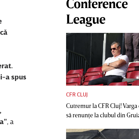
Conference
League
e
 că
erat.
mi-a spus
CFR CLUJ
Cutremur la CFR Cluj! Varga 
,
să renunţe la clubul din Gruia 
ca”
, a