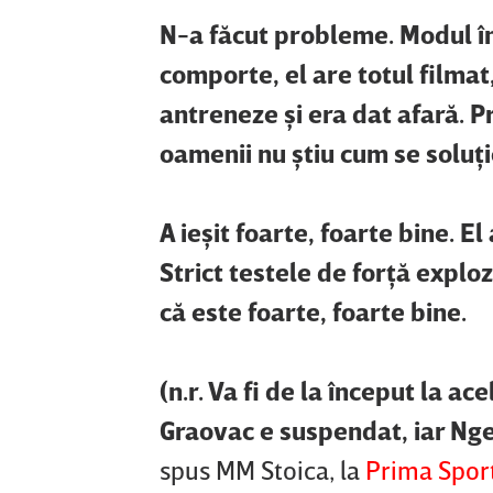
N-a făcut probleme. Modul în
comporte, el are totul filmat,
antreneze şi era dat afară. P
oamenii nu ştiu cum se soluţ
A ieşit foarte, foarte bine. E
Strict testele de forţă explo
că este foarte, foarte bine.
(n.r. Va fi de la început la a
Graovac e suspendat, iar Nge
spus MM Stoica, la
Prima Spor