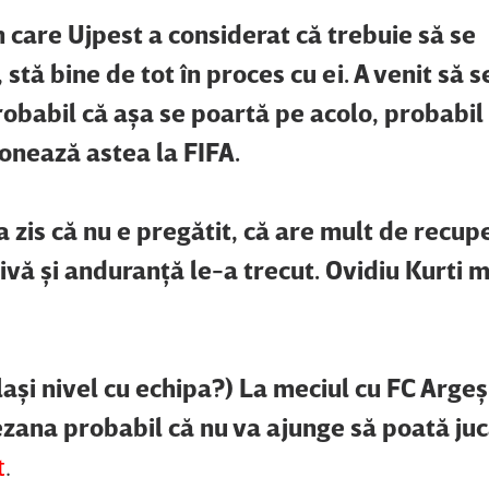
 care Ujpest a considerat că trebuie să se
 stă bine de tot în proces cu ei. A venit să s
robabil că aşa se poartă pe acolo, probabil
ionează astea la FIFA.
l a zis că nu e pregătit, că are mult de recup
zivă şi anduranţă le-a trecut. Ovidiu Kurti 
celaşi nivel cu echipa?) La meciul cu FC Argeş
zana probabil că nu va ajunge să poată ju
t
.