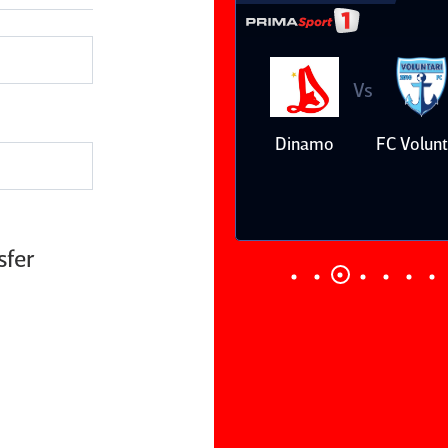
Vs
Vs
Farul
Csikszereda
Dinamo
FC Volunt
Constanţa
sfer