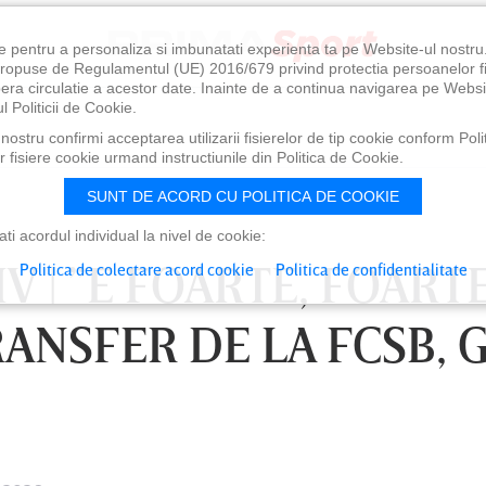
e pentru a personaliza si imbunatati experienta ta pe Website-ul nostr
i propuse de Regulamentul (UE) 2016/679 privind protectia persoanelor f
ibera circulatie a acestor date. Inainte de a continua navigarea pe Websi
l Politicii de Cookie.
ostru confirmi acceptarea utilizarii fisierelor de tip cookie conform Polit
 fisiere cookie urmand instructiunile din Politica de Cookie.
SUNT DE ACORD CU POLITICA DE COOKIE
i acordul individual la nivel de cookie:
V | ”E FOARTE, FOART
Politica de colectare acord cookie
Politica de confidentialitate
RANSFER DE LA FCSB, 
0
VINERI 07 AUG, 21:00
SÂ