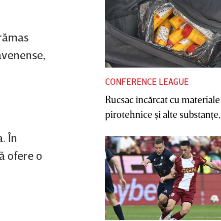
 rămas
cavenense,
CONFERENCE LEAGUE
Rucsac încărcat cu materiale
pirotehnice şi alte substanţe, 
. În
ă ofere o