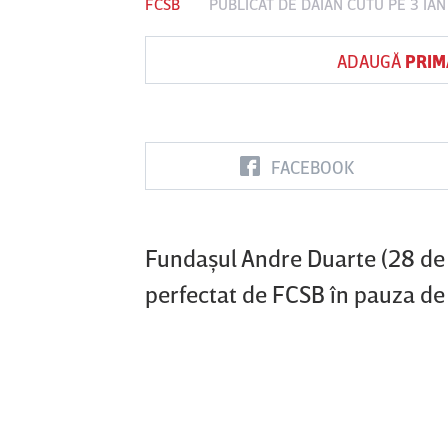
FCSB
PUBLICAT DE
DAIAN CUTU
PE 3 IAN
ADAUGĂ
PRIM
Vs
FC Botoşani
Corvinul
Sepsi OSK S
Hunedoara
Gheorghe
FACEBOOK
Fundaşul Andre Duarte (28 de 
perfectat de FCSB în pauza de 