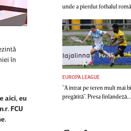
unde a pierdut fotbalul român
ezintă
iei în
EUROPA LEAGUE
”A intrat pe teren mult mai b
pregătită”. Presa finlandeză,..
e aici, eu
n.r. FCU
me.