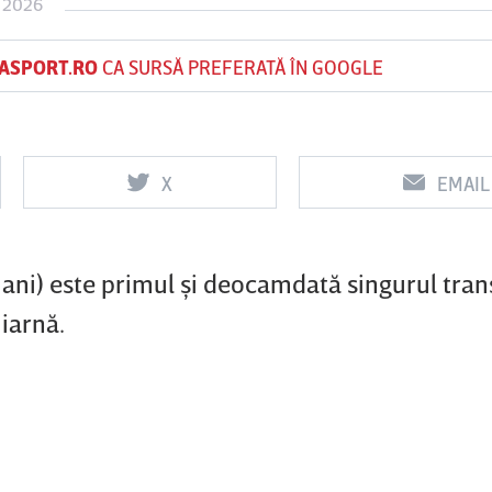
 2026
ASPORT.RO
CA SURSĂ PREFERATĂ ÎN GOOGLE
Vs
Vs
f
FCSB
UTA Arad
Rapid
X
EMAIL
ani) este primul şi deocamdată singurul tran
iarnă.