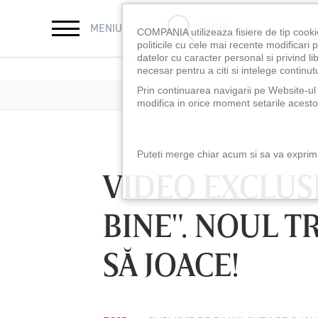
CAUTĂ
MENIU
COMPANIA utilizeaza fisiere de tip cooki
politicile cu cele mai recente modificar
datelor cu caracter personal si privind l
necesar pentru a citi si intelege continutu
Prin continuarea navigarii pe Website-ul n
modifica in orice moment setarile acestor
Puteti merge chiar acum si sa va exprimat
VIDEO EXCLUSI
BINE". NOUL T
SĂ JOACE!
LUNI 10 AUG, 18:30
LUNI 10 AUG, 21:3