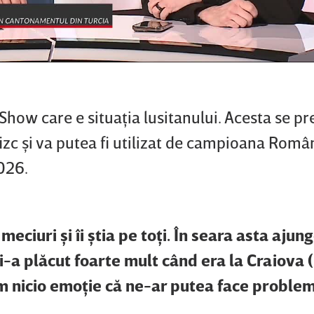
Show care e situaţia lusitanului. Acesta se pr
izc şi va putea fi utilizat de campioana Român
2026.
meciuri şi îi ştia pe toţi. În seara asta ajung
-a plăcut foarte mult când era la Craiova (
m nicio emoţie că ne-ar putea face proble