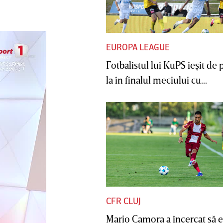
EUROPA LEAGUE
Fotbalistul lui KuPS ieşit de 
la în finalul meciului cu...
CFR CLUJ
Mario Camora a încercat să e