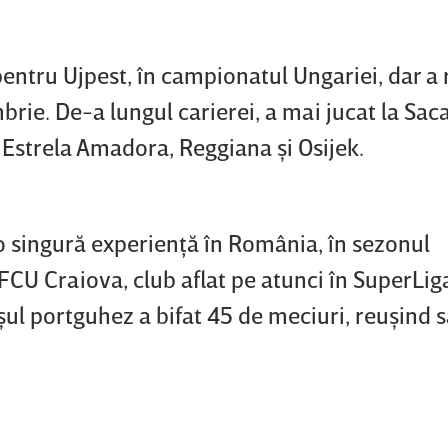
pentru Ujpest, în campionatul Ungariei, dar a
mbrie. De-a lungul carierei, a mai jucat la Sa
, Estrela Amadora, Reggiana şi Osijek.
o singură experienţă în România, în sezonul
CU Craiova, club aflat pe atunci în SuperLiga
şul portguhez a bifat 45 de meciuri, reuşind s