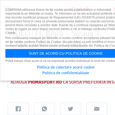
COMPANIA utilizeaza fisiere de tip cookie pentru a personaliza si imbunatati
experienta ta pe Website-ul nostru. Te informam ca ne-am actualizat politicile c
mai recente modificari propuse de Regulamentul (UE) 2016/679 privind protect
persoanelor fizice in ceea ce priveste prelucrarea datelor cu caracter personal 
privind libera circulatie a acestor date. Inainte de a continua navigarea pe Web
nostru te rugam sa aloci timpul necesar pentru a citi si intelege continutul Politi
VIDEO | FC Bihor – Steaua 3-
Cookie.
Prin continuarea navigarii pe Website-ul nostru confirmi acceptarea utilizarii fis
3. Meci nebun la Oradea
de tip cookie conform Politicii de Cookie. Nu uita totusi ca poti modifica in orice
moment setarile acestor fisiere cookie urmand instructiunile din Politica de Coo
SUNT DE ACORD CU POLITICA DE COOKIE
Puteti merge chiar acum si sa va exprimati acordul individual la nivel de cookie
LIGA II
PUBLICAT DE
PRIMA SPORT
PE 10 MAI 2026
Politica de colectare acord cookie
Politica de confidentialitate
ADAUGĂ
PRIMASPORT.RO
CA SURSĂ PREFERATĂ ÎN 