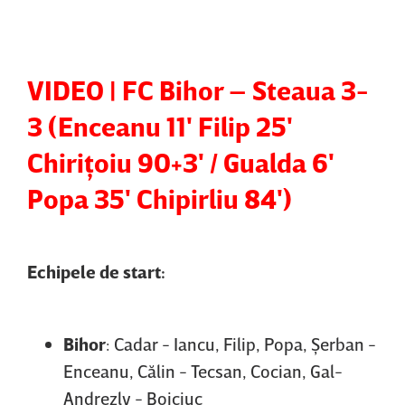
VIDEO | FC Bihor – Steaua 3-
3 (Enceanu 11' Filip 25'
Chiriţoiu 90+3' / Gualda 6'
Popa 35' Chipirliu 84')
Echipele de start:
Bihor
: Cadar - Iancu, Filip, Popa, Şerban -
Enceanu, Călin - Tecsan, Cocian, Gal-
Andrezly - Boiciuc