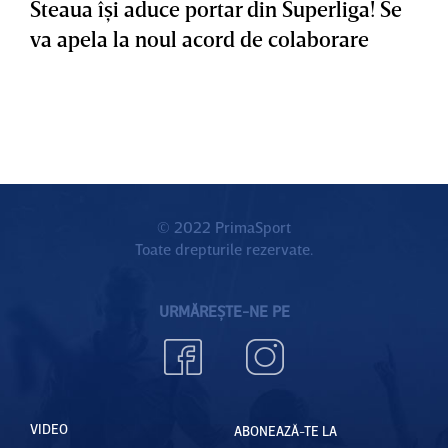
Steaua îşi aduce portar din Superliga! Se
va apela la noul acord de colaborare
© 2022 PrimaSport
Toate drepturile rezervate.
URMĂREȘTE-NE PE
VIDEO
ABONEAZĂ-TE LA