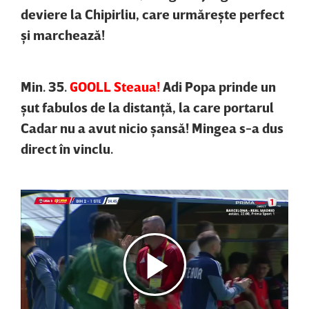
deviere la Chipirliu, care urmăreşte perfect
şi marchează!
Min. 35.
GOOLL Steaua!
Adi Popa prinde un
şut fabulos de la distanţă, la care portarul
Cadar nu a avut nicio şansă! Mingea s-a dus
direct în vinclu.