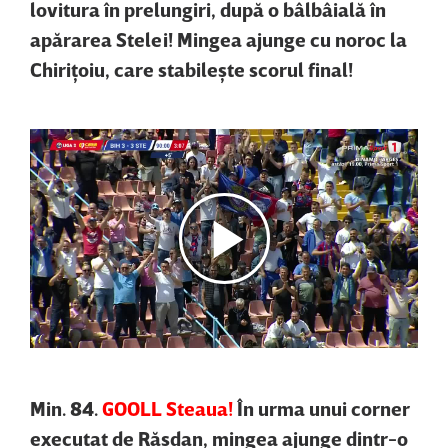
lovitura în prelungiri, după o bâlbâială în
apărarea Stelei! Mingea ajunge cu noroc la
Chiriţoiu, care stabileşte scorul final!
Min. 84.
GOOLL Steaua!
În urma unui corner
executat de Răsdan, mingea ajunge dintr-o