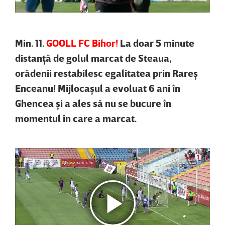
Min. 11.
GOOLL FC Bihor!
La doar 5 minute
distanţă de golul marcat de Steaua,
orădenii restabilesc egalitatea prin Rareş
Enceanu! Mijlocaşul a evoluat 6 ani în
Ghencea şi a ales să nu se bucure în
momentul în care a marcat.