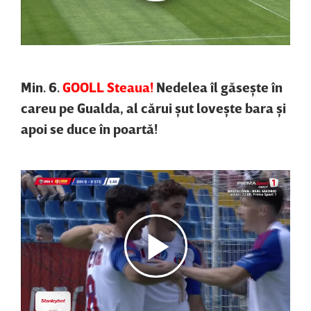
Min. 6.
GOOLL Steaua!
Nedelea îl găseşte în
careu pe Gualda, al cărui şut loveşte bara şi
apoi se duce în poartă!