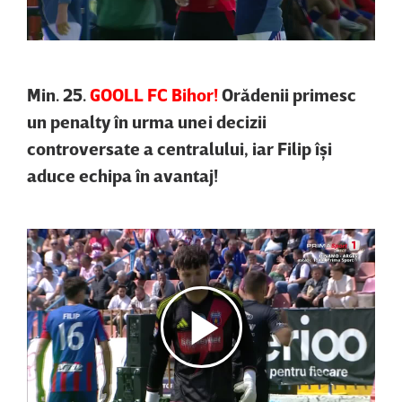
Min. 25.
GOOLL FC Bihor!
Orădenii primesc
un penalty în urma unei decizii
controversate a centralului, iar Filip îşi
aduce echipa în avantaj!