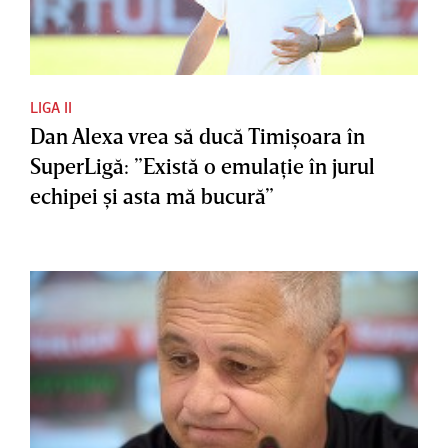
LIGA II
Dan Alexa vrea să ducă Timişoara în
SuperLigă: ”Există o emulaţie în jurul
echipei şi asta mă bucură”