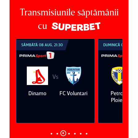
Transmisiunile săptămânii
cu
DUMINICĂ 09 AUG, 18:30
DUMINICĂ 09 AUG, 2
Vs
V
ari
Petrolul
Oţelul Galaţi
Universitatea
Ploieşti
Craiova