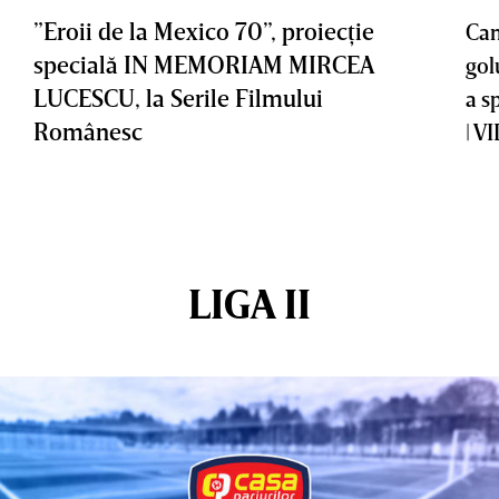
”Eroii de la Mexico 70”, proiecţie
Cam
specială IN MEMORIAM MIRCEA
gol
LUCESCU, la Serile Filmului
a s
Românesc
| V
LIGA II