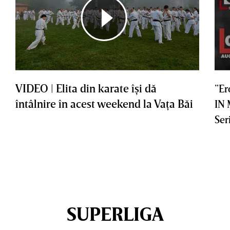
VIDEO | Elita din karate îşi dă
”Er
întâlnire în acest weekend la Vaţa Băi
IN
Ser
SUPERLIGA