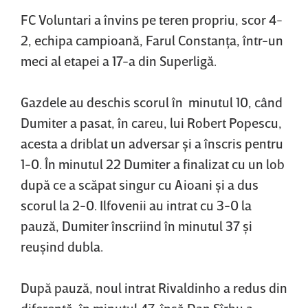
FC Voluntari a învins pe teren propriu, scor 4-
2, echipa campioană, Farul Constanţa, într-un
meci al etapei a 17-a din Superligă.
Gazdele au deschis scorul în minutul 10, când
Dumiter a pasat, în careu, lui Robert Popescu,
acesta a driblat un adversar şi a înscris pentru
1-0. În minutul 22 Dumiter a finalizat cu un lob
după ce a scăpat singur cu Aioani şi a dus
scorul la 2-0. Ilfovenii au intrat cu 3-0 la
pauză, Dumiter înscriind în minutul 37 şi
reuşind dubla.
După pauză, noul intrat Rivaldinho a redus din
diferenţă, în minutul 47, însă Dan Sîrbu a