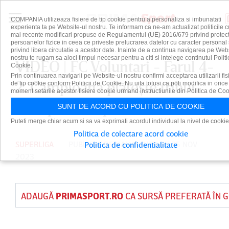
COMPANIA utilizeaza fisiere de tip cookie pentru a personaliza si imbunatati
experienta ta pe Website-ul nostru. Te informam ca ne-am actualizat politicile c
mai recente modificari propuse de Regulamentul (UE) 2016/679 privind protect
persoanelor fizice in ceea ce priveste prelucrarea datelor cu caracter personal 
privind libera circulatie a acestor date. Inainte de a continua navigarea pe Web
nostru te rugam sa aloci timpul necesar pentru a citi si intelege continutul Politi
VIDEO | FC Voluntari - Farul 4-
Cookie.
Prin continuarea navigarii pe Website-ul nostru confirmi acceptarea utilizarii fis
2. Campioana plăteşte tribut
de tip cookie conform Politicii de Cookie. Nu uita totusi ca poti modifica in orice
moment setarile acestor fisiere cookie urmand instructiunile din Politica de Coo
unei prime reprize horror
SUNT DE ACORD CU POLITICA DE COOKIE
Puteti merge chiar acum si sa va exprimati acordul individual la nivel de cookie
Politica de colectare acord cookie
SUPERLIGA
PUBLICAT DE
DAIAN CUTU
PE 25 NOV
Politica de confidentialitate
2023
ADAUGĂ
PRIMASPORT.RO
CA SURSĂ PREFERATĂ ÎN 