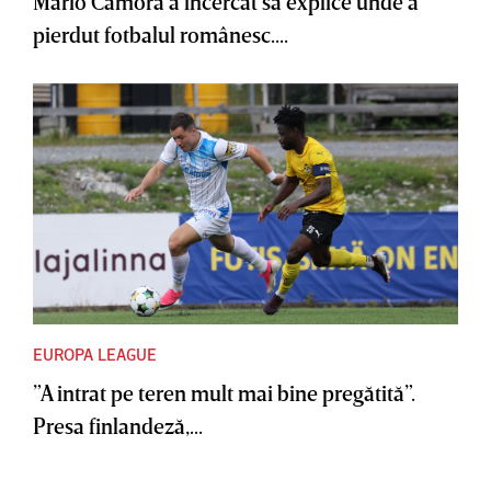
Mario Camora a încercat să explice unde a
pierdut fotbalul românesc....
EUROPA LEAGUE
”A intrat pe teren mult mai bine pregătită”.
Presa finlandeză,...