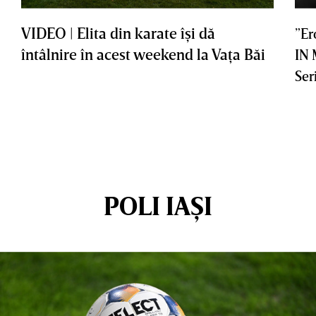
VIDEO | Elita din karate îşi dă
”Er
întâlnire în acest weekend la Vaţa Băi
IN
Ser
POLI IAȘI