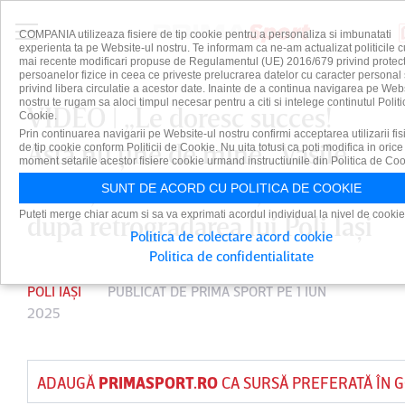
COMPANIA utilizeaza fisiere de tip cookie pentru a personaliza si imbunatati
experienta ta pe Website-ul nostru. Te informam ca ne-am actualizat politicile c
mai recente modificari propuse de Regulamentul (UE) 2016/679 privind protect
persoanelor fizice in ceea ce priveste prelucrarea datelor cu caracter personal 
privind libera circulatie a acestor date. Inainte de a continua navigarea pe Web
nostru te rugam sa aloci timpul necesar pentru a citi si intelege continutul Politi
VIDEO | „Le doresc succes!
Cookie.
Prin continuarea navigarii pe Website-ul nostru confirmi acceptarea utilizarii fis
Asta nu ţine de mine”. Vasile
de tip cookie conform Politicii de Cookie. Nu uita totusi ca poti modifica in orice
moment setarile acestor fisiere cookie urmand instructiunile din Politica de Coo
Miriuţă a făcut anunţul imediat
SUNT DE ACORD CU POLITICA DE COOKIE
Puteti merge chiar acum si sa va exprimati acordul individual la nivel de cookie
după retrogradarea lui Poli Iaşi
Politica de colectare acord cookie
Politica de confidentialitate
POLI IAȘI
PUBLICAT DE
PRIMA SPORT
PE 1 IUN
2025
ADAUGĂ
PRIMASPORT.RO
CA SURSĂ PREFERATĂ ÎN 