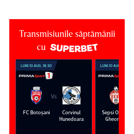
Transmisiunile săptămânii
cu
LUNI 10 AUG, 18:30
LUNI 10 AUG, 21:30
Vs
V
ş
FC Botoşani
Corvinul
Sepsi OSK Sf
Hunedoara
Gheorghe