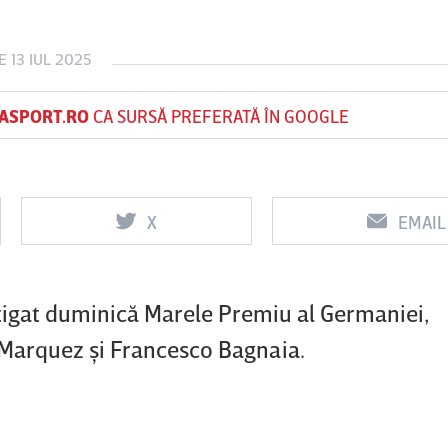
E 13 IUL 2025
Vs
Vs
ASPORT.RO
CA SURSĂ PREFERATĂ ÎN GOOGLE
f
FCSB
UTA Arad
Rapid
X
EMAIL
tigat duminică Marele Premiu al Germaniei,
 Marquez şi Francesco Bagnaia.