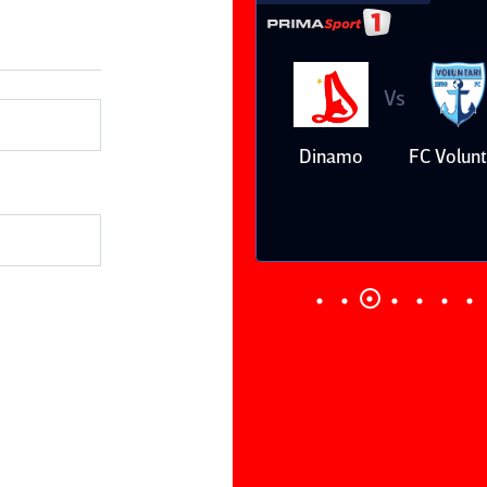
Vs
Vs
Farul
Csikszereda
Dinamo
FC Volunt
Constanţa