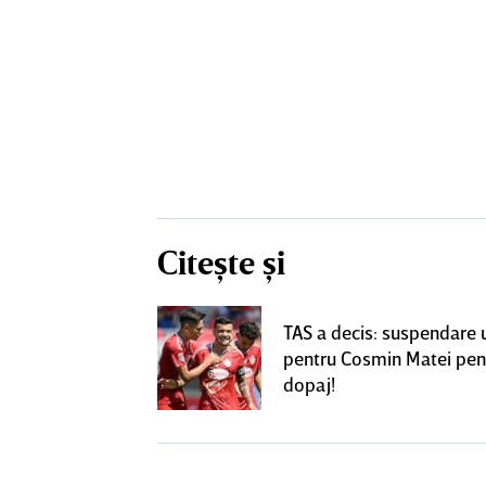
Citește și
! Dorit de FCSB,
TAS a decis: suspendare 
utea ajunge la
pentru Cosmin Matei pen
perLiga
dopaj!