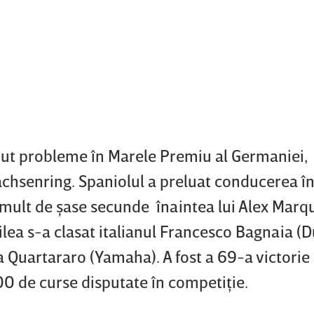
Content restricted in your location.
vut probleme în Marele Premiu al Germaniei,
Sachsenring. Spaniolul a preluat conducerea î
i mult de şase secunde înaintea lui Alex Marq
eilea s-a clasat italianul Francesco Bagnaia (Du
a Quartararo (Yamaha). A fost a 69-a victorie 
 de curse disputate în competiţie.