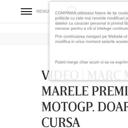
CAUTĂ
MENIU
COMPANIA utilizeaza fisiere de tip cooki
politicile cu cele mai recente modificar
datelor cu caracter personal si privind l
necesar pentru a citi si intelege continutu
Prin continuarea navigarii pe Website-ul n
modifica in orice moment setarile acestor
Puteti merge chiar acum si sa va exprimat
VIDEO | MARC 
MARELE PREMI
MOTOGP. DOAR
CURSA
LUNI 10 AUG, 18:30
LUNI 10 AUG, 21:3