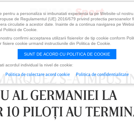
e pentru a personaliza si imbunatati experienta ta pe Website-ul nostr
i propuse de Regulamentul (UE) 2016/679 privind protectia persoanelor f
ibera circulatie a acestor date. Inainte de a continua navigarea pe Websi
l Politicii de Cookie.
ostru confirmi acceptarea utilizarii fisierelor de tip cookie conform Polit
 fisiere cookie urmand instructiunile din Politica de Cookie.
SUNT DE ACORD CU POLITICA DE COOKIE
i acordul individual la nivel de cookie:
MARQUEZ S-A IMPUS Î
Politica de colectare acord cookie
Politica de confidentialitate
U AL GERMANIEI LA
 10 PILOŢI AU TERMIN
0
VINERI 07 AUG, 21:00
SÂ