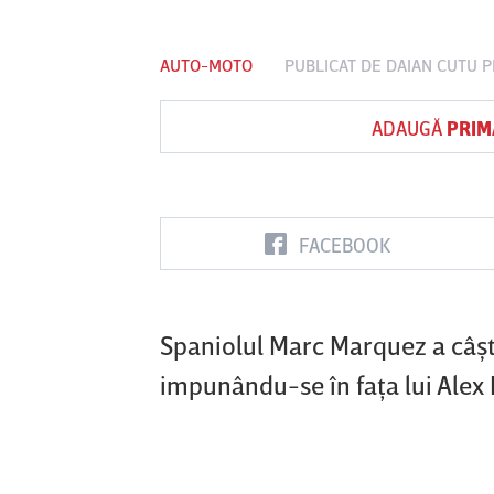
AUTO-MOTO
PUBLICAT DE
DAIAN CUTU
P
Vs
ADAUGĂ
PRIM
FC Botoşani
Corvinul
Sepsi OSK S
Hunedoara
Gheorghe
FACEBOOK
Spaniolul Marc Marquez a câş
impunându-se în faţa lui Alex