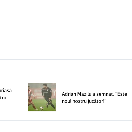
uriaşă
Adrian Mazilu a semnat: ”Este
tru
noul nostru jucător!”