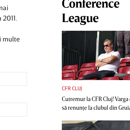
Conference
 mai
League
n 2011.
i multe
CFR CLUJ
Cutremur la CFR Cluj! Varga 
să renunţe la clubul din Gruia 