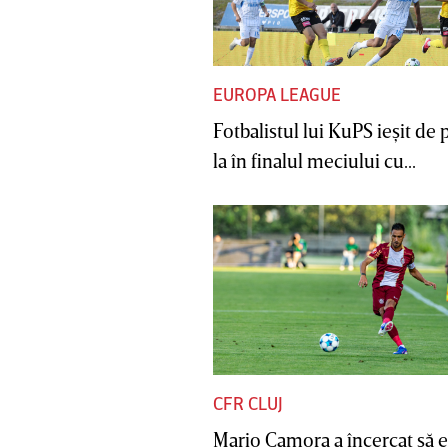
EUROPA LEAGUE
Fotbalistul lui KuPS ieşit de 
la în finalul meciului cu...
CFR CLUJ
Mario Camora a încercat să e