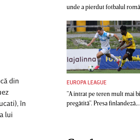
unde a pierdut fotbalul român
ncă din
EUROPA LEAGUE
uez
”A intrat pe teren mult mai b
cati), în
pregătită”. Presa finlandeză,..
a lui