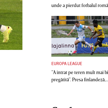
unde a pierdut fotbalul român
EUROPA LEAGUE
”A intrat pe teren mult mai b
pregătită”. Presa finlandeză,..