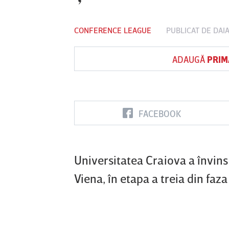
CONFERENCE LEAGUE
PUBLICAT DE
DAI
Vs
ADAUGĂ
PRIM
FC Botoşani
Corvinul
Sepsi OSK S
Hunedoara
Gheorghe
FACEBOOK
Universitatea Craiova a învins
Viena, în etapa a treia din fa