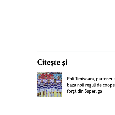
Citește și
construcţia!
Poli Timişoara, parteneria
 care Marius
baza noii reguli de coope
t
forţă din Superliga