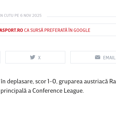
AN CUTU
PE 6 NOV 2025
Vs
Vs
ASPORT.RO
CA SURSĂ PREFERATĂ ÎN GOOGLE
f
FCSB
UTA Arad
Rapid
0
0
X
EMAIL
 în deplasare, scor 1-0, gruparea austriacă R
za principală a Conference League.