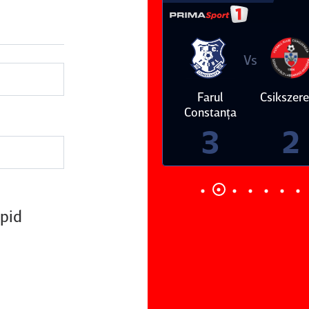
Vs
Vs
Farul
Csikszereda
Dinamo
FC Volunt
Constanţa
4
0
3
2
apid