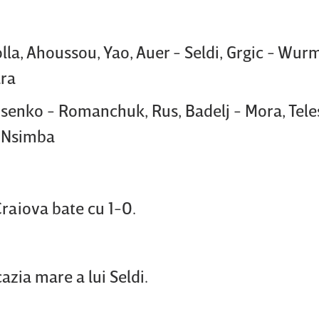
Bolla, Ahoussou, Yao, Auer - Seldi, Grgic - Wu
ara
Isenko - Romanchuk, Rus, Badelj - Mora, Teles
, Nsimba
Craiova bate cu 1-0.
cazia mare a lui Seldi.