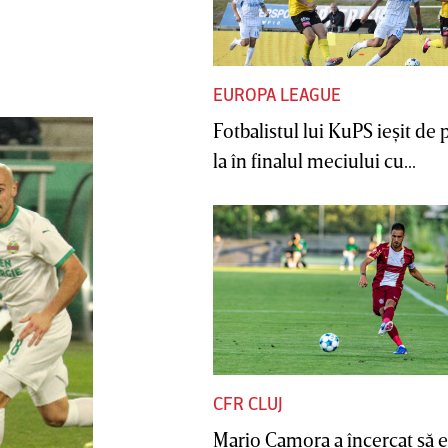
EUROPA LEAGUE
Fotbalistul lui KuPS ieşit de 
la în finalul meciului cu...
CFR CLUJ
Mario Camora a încercat să e