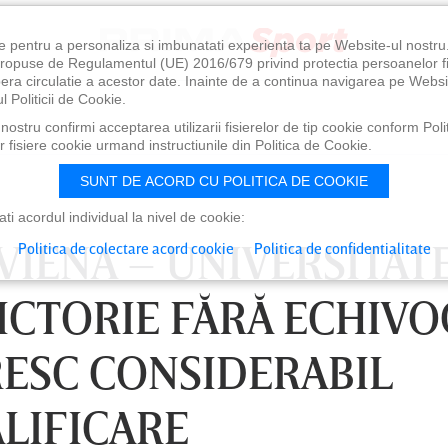
e pentru a personaliza si imbunatati experienta ta pe Website-ul nostr
i propuse de Regulamentul (UE) 2016/679 privind protectia persoanelor f
ibera circulatie a acestor date. Inainte de a continua navigarea pe Websi
l Politicii de Cookie.
ostru confirmi acceptarea utilizarii fisierelor de tip cookie conform Polit
 fisiere cookie urmand instructiunile din Politica de Cookie.
SUNT DE ACORD CU POLITICA DE COOKIE
i acordul individual la nivel de cookie:
 VIENA – UNIVERSITAT
Politica de colectare acord cookie
Politica de confidentialitate
VICTORIE FĂRĂ ECHIVO
RESC CONSIDERABIL
ALIFICARE
0
VINERI 07 AUG, 21:00
SÂ