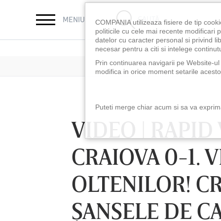
CAUTĂ
MENIU
COMPANIA utilizeaza fisiere de tip cooki
politicile cu cele mai recente modificar
datelor cu caracter personal si privind l
necesar pentru a citi si intelege continutu
Prin continuarea navigarii pe Website-ul n
modifica in orice moment setarile acestor
Puteti merge chiar acum si sa va exprimat
VIDEO | RAPID
CRAIOVA 0-1. 
OLTENILOR! C
ŞANSELE DE C
LUNI 10 AUG, 18:30
LUNI 10 AUG, 21:3