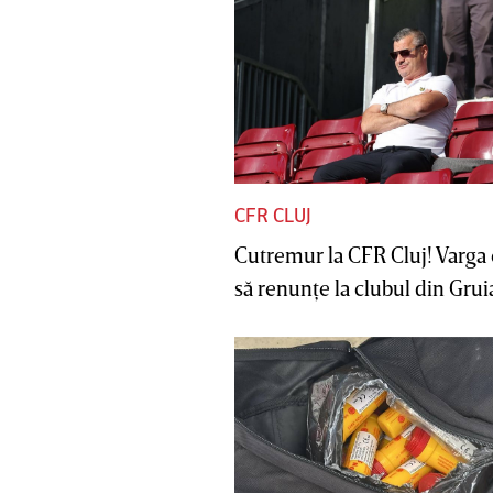
CFR CLUJ
Cutremur la CFR Cluj! Varga 
să renunţe la clubul din Gruia 