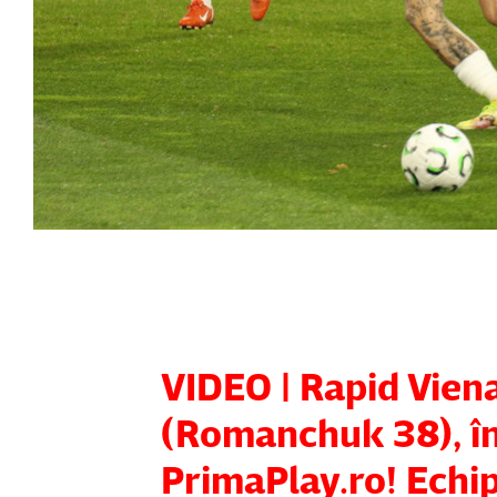
VIDEO | Rapid Viena
(Romanchuk 38), în 
PrimaPlay.ro! Echip