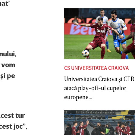
nat’
nului,
ă vom
CS UNIVERSITATEA CRAIOVA
şi pe
Universitatea Craiova şi CFR
atacă play-off-ul cupelor
europene...
acest tur
cest joc”
,