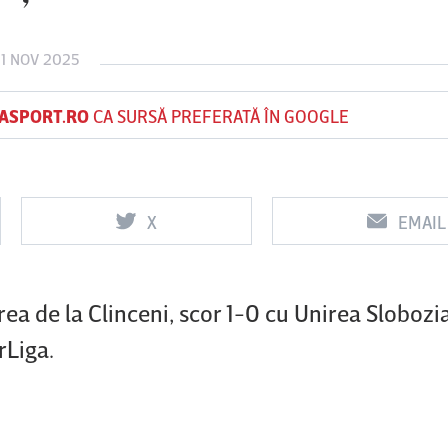
1 NOV 2025
Vs
Vs
ASPORT.RO
CA SURSĂ PREFERATĂ ÎN GOOGLE
f
FCSB
UTA Arad
Rapid
X
EMAIL
ea de la Clinceni, scor 1-0 cu Unirea Slobozia
rLiga.