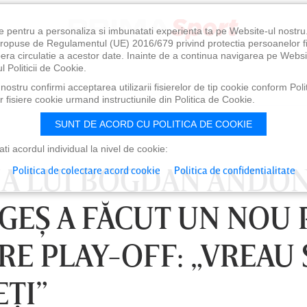
e pentru a personaliza si imbunatati experienta ta pe Website-ul nostr
i propuse de Regulamentul (UE) 2016/679 privind protectia persoanelor f
ibera circulatie a acestor date. Inainte de a continua navigarea pe Websi
l Politicii de Cookie.
ostru confirmi acceptarea utilizarii fisierelor de tip cookie conform Polit
 fisiere cookie urmand instructiunile din Politica de Cookie.
SUNT DE ACORD CU POLITICA DE COOKIE
i acordul individual la nivel de cookie:
ŢIA LUI BOGDAN ANDO
Politica de colectare acord cookie
Politica de confidentialitate
GEŞ A FĂCUT UN NOU 
E PLAY-OFF: „VREAU 
EŢI”
0
VINERI 07 AUG, 21:00
SÂ