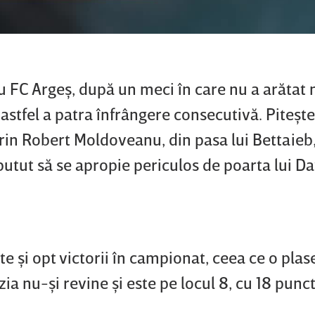
cu FC Argeş, după un meci în care nu a arătat
t astfel a patra înfrângere consecutivă. Piteşte
prin Robert Moldoveanu, din pasa lui Bettaieb,
putut să se apropie periculos de poarta lui D
e şi opt victorii în campionat, ceea ce o pla
zia nu-şi revine şi este pe locul 8, cu 18 punct