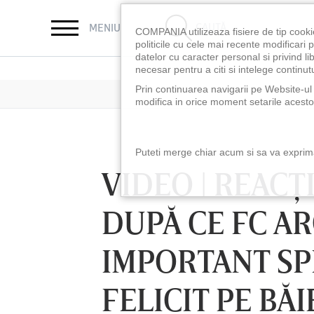
CAUTĂ
MENIU
COMPANIA utilizeaza fisiere de tip cooki
politicile cu cele mai recente modificar
datelor cu caracter personal si privind l
necesar pentru a citi si intelege continutu
Prin continuarea navigarii pe Website-ul n
modifica in orice moment setarile acestor
Puteti merge chiar acum si sa va exprimat
VIDEO | REAC
DUPĂ CE FC AR
IMPORTANT SPR
FELICIT PE BĂI
LUNI 10 AUG, 18:30
LUNI 10 AUG, 21:3