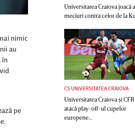
Universitatea Craiova joacă
meciuri contra celor de la Ku
 mai nimic
nii au
 în
avid
CS UNIVERSITATEA CRAIOVA
Universitatea Craiova şi CFR
atacă play-off-ul cupelor
sează pe
europene...
e.