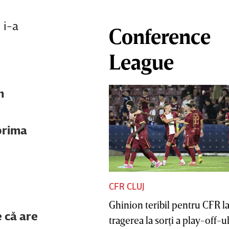
 i-a
Conference
League
n
 prima
CFR CLUJ
Ghinion teribil pentru CFR l
e că are
tragerea la sorţi a play-off-ul