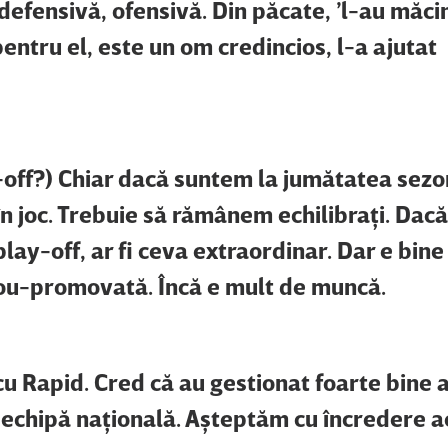
 defensivă, ofensivă. Din păcate, ’l-au măci
pentru el, este un om credincios, l-a ajutat
ay-off?) Chiar dacă suntem la jumătatea sezo
n joc. Trebuie să rămânem echilibraţi. Dac
lay-off, ar fi ceva extraordinar. Dar e bine 
nou-promovată. Încă e mult de muncă.
 cu Rapid. Cred că au gestionat foarte bine 
 echipă naţională. Aşteptăm cu încredere a