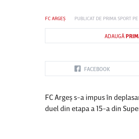
FC ARGEȘ
PUBLICAT DE
PRIMA SPORT
PE 
Vs
ADAUGĂ
PRIM
FC Botoşani
Corvinul
Sepsi OSK S
Hunedoara
Gheorghe
FACEBOOK
FC Argeş s-a impus în deplasar
duel din etapa a 15-a din Supe