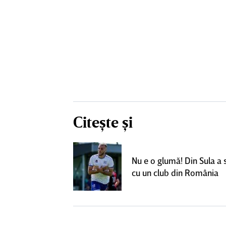
Citește și
un grup de
ci pentru a
Nu e o glumă! Din Sula a
SuperLiga: ”Nu
cu un club din România
teresant decât
ra actuală”