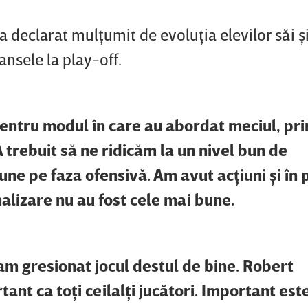
eclarat mulţumit de evoluţia elevilor săi şi
şansele la play-off.
 pentru modul în care au abordat meciul, pri
A trebuit să ne ridicăm la un nivel bun de
ne pe faza ofensivă. Am avut acţiuni şi în
inalizare nu au fost cele mai bune.
m gresionat jocul destul de bine. Robert
ant ca toţi ceilalţi jucători. Important est