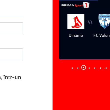
Vs
Vs
Farul
Csikszereda
Dinamo
FC Volunt
Constanţa
, într-un