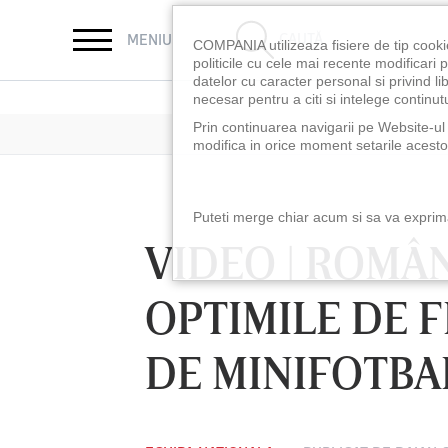
CAUTĂ
MENIU
COMPANIA utilizeaza fisiere de tip cooki
politicile cu cele mai recente modificar
datelor cu caracter personal si privind l
necesar pentru a citi si intelege continutu
Prin continuarea navigarii pe Website-ul n
modifica in orice moment setarile acestor
Puteti merge chiar acum si sa va exprimat
VIDEO | ROMÂNI
OPTIMILE DE 
DE MINIFOTBA
LUNI 10 AUG, 18:30
LUNI 10 AUG, 21:3