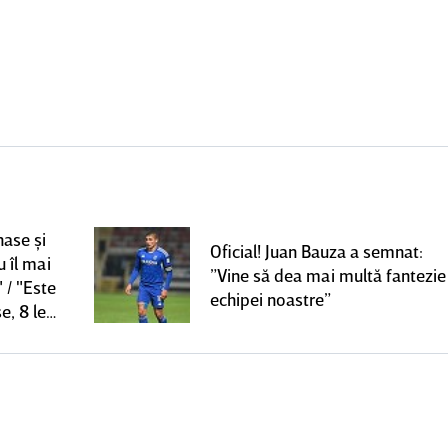
nase şi
Oficial! Juan Bauza a semnat:
u îl mai
”Vine să dea mai multă fantezie
 / "Este
echipei noastre”
e, 8 le