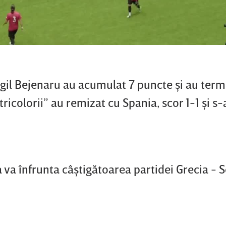
Virgil Bejenaru au acumulat 7 puncte şi au ter
”tricolorii” au remizat cu Spania, scor 1-1 şi 
a va înfrunta câştigătoarea partidei Grecia - S