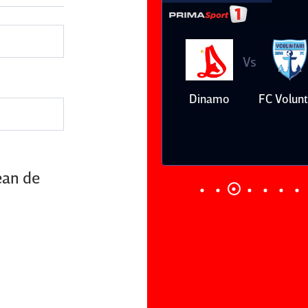
Vs
Vs
Farul
Csikszereda
Dinamo
FC Volunt
Constanţa
ean de