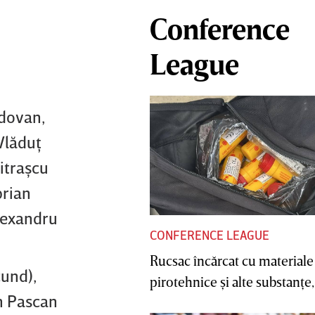
Conference
League
ldovan,
Vlăduţ
itraşcu
prian
Alexandru
CONFERENCE LEAGUE
Rucsac încărcat cu materiale
cund),
pirotehnice şi alte substanţe, 
in Pascan