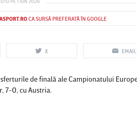
CUTU
PE 1 IUN 2026
ASPORT.RO
CA SURSĂ PREFERATĂ ÎN GOOGLE
Vs
Vs
f
FCSB
UTA Arad
Rapid
X
EMAIL
n sferturile de finală ale Campionatului Europ
, 7-0, cu Austria.