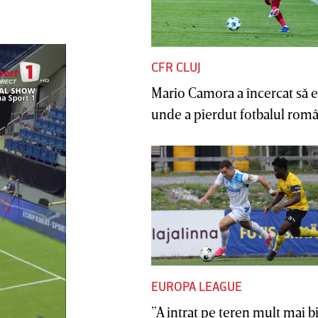
CFR CLUJ
Mario Camora a încercat să e
unde a pierdut fotbalul român
EUROPA LEAGUE
”A intrat pe teren mult mai b