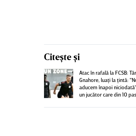
Citește și
Atac în rafală la FCSB: Tă
 o lasă pe ”U”
Gnahore, luaţi la ţintă: "N
club de tradiţie
aducem înapoi niciodată"
un jucător care din 10 pas
dă înapoi"