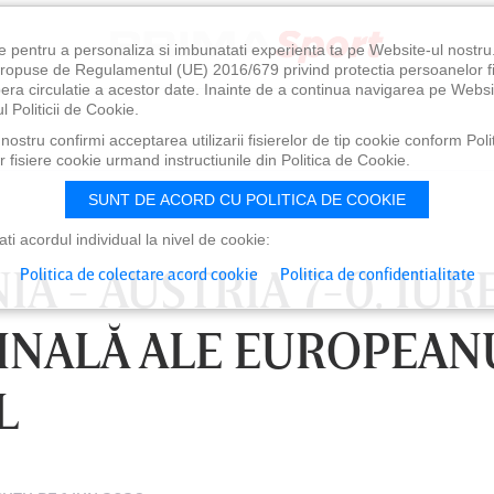
e pentru a personaliza si imbunatati experienta ta pe Website-ul nostr
i propuse de Regulamentul (UE) 2016/679 privind protectia persoanelor f
ibera circulatie a acestor date. Inainte de a continua navigarea pe Websi
l Politicii de Cookie.
ostru confirmi acceptarea utilizarii fisierelor de tip cookie conform Polit
 fisiere cookie urmand instructiunile din Politica de Cookie.
SUNT DE ACORD CU POLITICA DE COOKIE
i acordul individual la nivel de cookie:
A - AUSTRIA 7-0. IUR
Politica de colectare acord cookie
Politica de confidentialitate
FINALĂ ALE EUROPEAN
L
0
VINERI 07 AUG, 21:00
SÂ