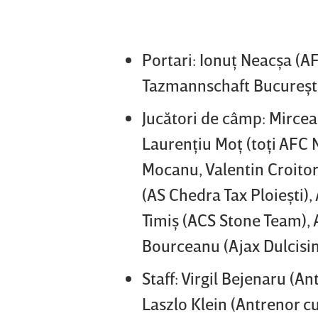
Portari: Ionuţ Neacşa (A
Tazmannschaft Bucureşti
Jucători de câmp: Mircea
Laurenţiu Moţ (toţi AFC 
Mocanu, Valentin Croitor
(AS Chedra Tax Ploieşti)
Timiş (ACS Stone Team), 
Bourceanu (Ajax Dulcisi
Staff: Virgil Bejenaru (A
Laszlo Klein (Antrenor c