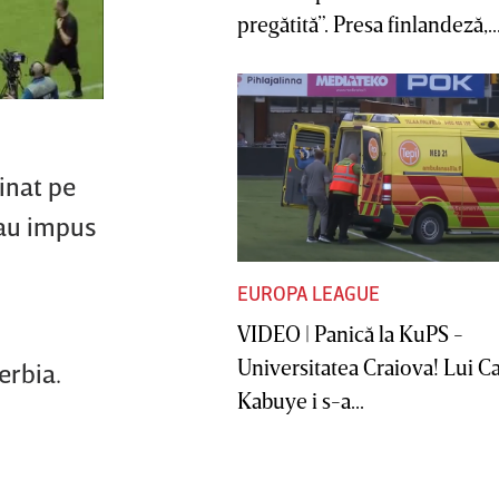
pregătită”. Presa finlandeză,..
minat pe
s-au impus
EUROPA LEAGUE
VIDEO | Panică la KuPS -
Universitatea Craiova! Lui C
erbia.
Kabuye i s-a...