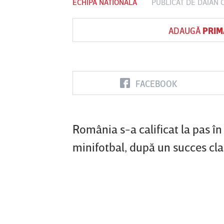
ECHIPA NATIONALA
PUBLICAT DE
DAIAN 
ADAUGĂ
PRIM
Vs
FC Botoşani
Corvinul
Sepsi OSK S
Hunedoara
Gheorghe
FACEBOOK
România s-a calificat la pas î
minifotbal, după un succes clar