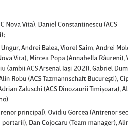
FC Nova Vita), Daniel Constantinescu (ACS
);
 Ungur, Andrei Balea, Viorel Saim, Andrei Mo
Nova Vita), Mircea Popa (Annabella Râureni), 
iu (ambii ACS Arsenal Iaşi 2021), Gabriel Dum
, Alin Robu (ACS Tazmannschaft Bucureşti), Ci
Adrian Zaluschi (ACS Dinozaurii Timişoara), 
mo)
ntrenor principal), Ovidiu Gorcea (Antrenor se
u portarii), Dan Cojocaru (Team manager), Al