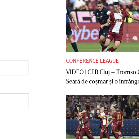
CONFERENCE LEAGUE
VIDEO | CFR Cluj – Tromso 
Seară de coşmar şi o înfrânge