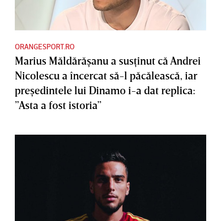
ORANGESPORT.RO
Marius Măldărăşanu a susţinut că Andrei
Nicolescu a încercat să-l păcălească, iar
preşedintele lui Dinamo i-a dat replica:
”Asta a fost istoria”