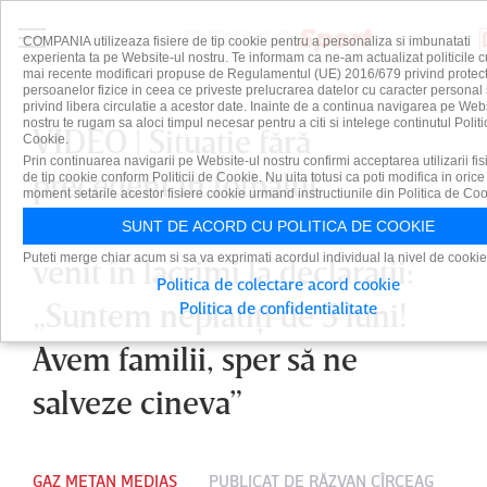
COMPANIA utilizeaza fisiere de tip cookie pentru a personaliza si imbunatati
experienta ta pe Website-ul nostru. Te informam ca ne-am actualizat politicile c
mai recente modificari propuse de Regulamentul (UE) 2016/679 privind protect
persoanelor fizice in ceea ce priveste prelucrarea datelor cu caracter personal 
privind libera circulatie a acestor date. Inainte de a continua navigarea pe Web
nostru te rugam sa aloci timpul necesar pentru a citi si intelege continutul Politi
VIDEO | Situaţie fără
Cookie.
Prin continuarea navigarii pe Website-ul nostru confirmi acceptarea utilizarii fis
precedent în fotbalul
de tip cookie conform Politicii de Cookie. Nu uita totusi ca poti modifica in orice
moment setarile acestor fisiere cookie urmand instructiunile din Politica de Coo
românesc! Gabriel de Moura a
SUNT DE ACORD CU POLITICA DE COOKIE
Puteti merge chiar acum si sa va exprimati acordul individual la nivel de cookie
venit în lacrimi la declaraţii:
Politica de colectare acord cookie
„Suntem neplătiţi de 5 luni!
Politica de confidentialitate
Avem familii, sper să ne
salveze cineva”
GAZ METAN MEDIAȘ
PUBLICAT DE
RĂZVAN CÎRCEAG