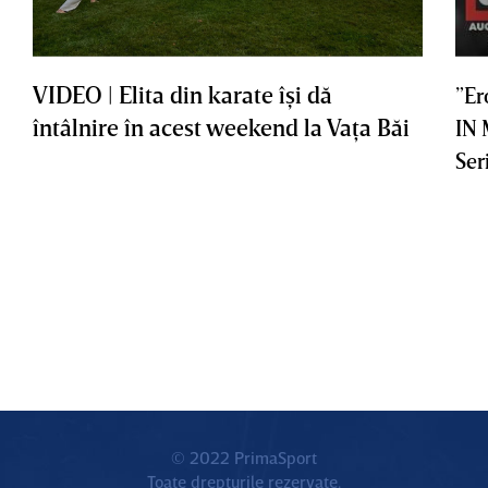
VIDEO | Elita din karate îşi dă
”Er
întâlnire în acest weekend la Vaţa Băi
IN
Ser
© 2022 PrimaSport
Toate drepturile rezervate.