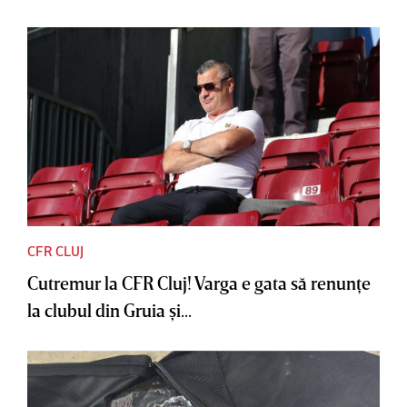
CFR CLUJ
Cutremur la CFR Cluj! Varga e gata să renunţe
la clubul din Gruia şi...