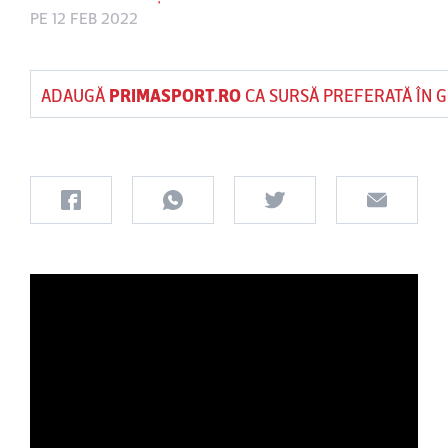
PE 12 FEB 2022
ADAUGĂ
PRIMASPORT.RO
CA SURSĂ PREFERATĂ ÎN 