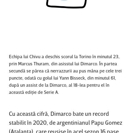
Content restricted in your location.
Echipa lui Chivu a deschis scorul la Torino în minutul 23,
prin Marcus Thuram, din asisstul lui Dimarco. În partea
secundă se părea că nerrazzurii au pus mâna pe cele trei
puncte, odată cu golul lui Yann Bisseck, din minutul 61,
după un assist de la Dimarco, al 18-lea pentru el în
această ediţie de Serie A.
Cu această cifră, Dimarco bate un record
stabilit în 2020, de argentinianul Papu Gomez
(Atalanta), care reuşise în acel sezon 16 pase