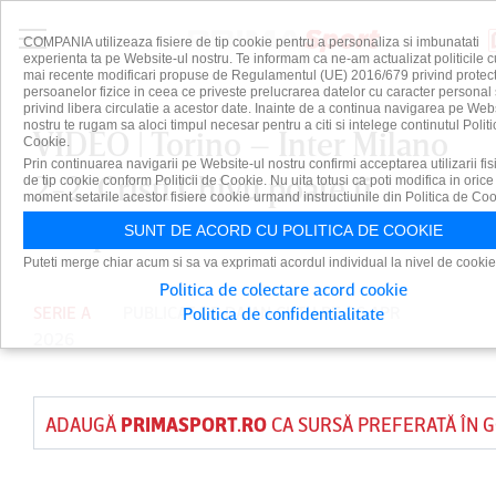
COMPANIA utilizeaza fisiere de tip cookie pentru a personaliza si imbunatati
experienta ta pe Website-ul nostru. Te informam ca ne-am actualizat politicile c
mai recente modificari propuse de Regulamentul (UE) 2016/679 privind protect
persoanelor fizice in ceea ce priveste prelucrarea datelor cu caracter personal 
privind libera circulatie a acestor date. Inainte de a continua navigarea pe Web
nostru te rugam sa aloci timpul necesar pentru a citi si intelege continutul Politi
VIDEO | Torino – Inter Milano
Cookie.
Prin continuarea navigarii pe Website-ul nostru confirmi acceptarea utilizarii fis
2-2. Cristi Chivu poate fi
de tip cookie conform Politicii de Cookie. Nu uita totusi ca poti modifica in orice
moment setarile acestor fisiere cookie urmand instructiunile din Politica de Coo
campion runda următoare
SUNT DE ACORD CU POLITICA DE COOKIE
Puteti merge chiar acum si sa va exprimati acordul individual la nivel de cookie
Politica de colectare acord cookie
SERIE A
PUBLICAT DE
DAIAN CUTU
PE 26 APR
Politica de confidentialitate
2026
ADAUGĂ
PRIMASPORT.RO
CA SURSĂ PREFERATĂ ÎN 