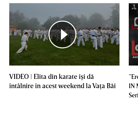
VIDEO | Elita din karate îşi dă
”Er
întâlnire în acest weekend la Vaţa Băi
IN
Ser