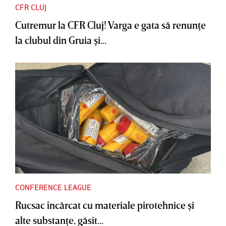
CFR CLUJ
Cutremur la CFR Cluj! Varga e gata să renunţe
la clubul din Gruia şi...
CONFERENCE LEAGUE
Rucsac încărcat cu materiale pirotehnice şi
alte substanţe, găsit...