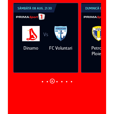
SÂMBĂTĂ 08 AUG, 21:30
DUMINICĂ 09 AUG, 1
Vs
V
eda
Dinamo
FC Voluntari
Petrolul
Ploieşti