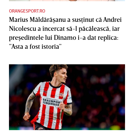
ORANGESPORT.RO
Marius Măldărăşanu a susţinut că Andrei
Nicolescu a încercat să-l păcălească, iar
preşedintele lui Dinamo i-a dat replica:
”Asta a fost istoria”