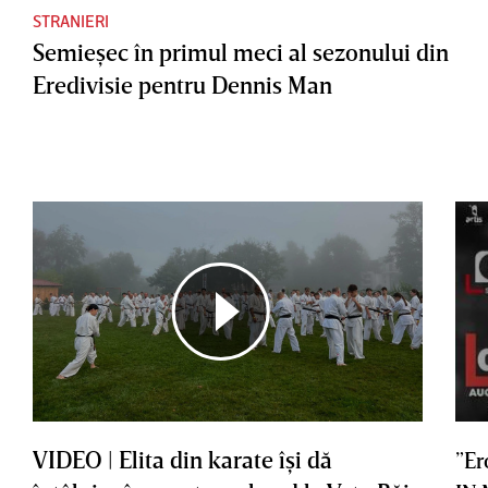
STRANIERI
Semieşec în primul meci al sezonului din
Eredivisie pentru Dennis Man
VIDEO | Elita din karate îşi dă
”Er