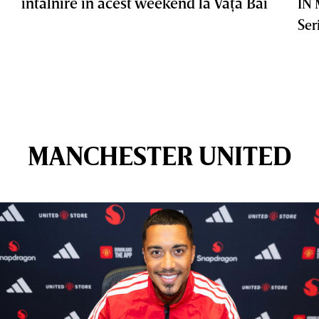
întâlnire în acest weekend la Vaţa Băi
IN
Ser
MANCHESTER UNITED