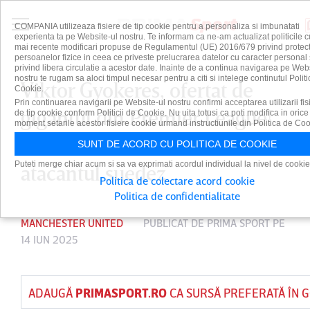
COMPANIA utilizeaza fisiere de tip cookie pentru a personaliza si imbunatati
experienta ta pe Website-ul nostru. Te informam ca ne-am actualizat politicile c
mai recente modificari propuse de Regulamentul (UE) 2016/679 privind protect
persoanelor fizice in ceea ce priveste prelucrarea datelor cu caracter personal 
privind libera circulatie a acestor date. Inainte de a continua navigarea pe Web
nostru te rugam sa aloci timpul necesar pentru a citi si intelege continutul Politi
Viktor Gyokeres, ofertat de
Cookie.
Prin continuarea navigarii pe Website-ul nostru confirmi acceptarea utilizarii fis
gigantul din Premier League!
de tip cookie conform Politicii de Cookie. Nu uita totusi ca poti modifica in orice
moment setarile acestor fisiere cookie urmand instructiunile din Politica de Coo
Decizia finală luată de
SUNT DE ACORD CU POLITICA DE COOKIE
Puteti merge chiar acum si sa va exprimati acordul individual la nivel de cookie
atacantul suedez
Politica de colectare acord cookie
Politica de confidentialitate
MANCHESTER UNITED
PUBLICAT DE
PRIMA SPORT
PE
14 IUN 2025
ADAUGĂ
PRIMASPORT.RO
CA SURSĂ PREFERATĂ ÎN 