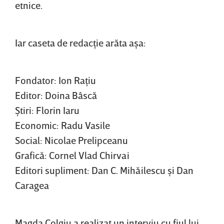
etnice.
Iar caseta de redacţie arăta aşa:
Fondator: Ion Raţiu
Editor: Doina Bâscă
Ştiri: Florin Iaru
Economic: Radu Vasile
Social: Nicolae Prelipceanu
Grafică: Cornel Vlad Chirvai
Editori supliment: Dan C. Mihăilescu şi Dan
Caragea
Magda Colgiu a realizat un interviu cu fiul lui