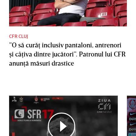
CFR CLUJ
”O să curăţ inclusiv pantaloni, antrenori
şi câţiva dintre jucători”. Patronul lui CFR
anunţă măsuri drastice