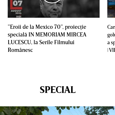
”Eroii de la Mexico 70”, proiecţie
Cam
specială IN MEMORIAM MIRCEA
gol
LUCESCU, la Serile Filmului
a s
Românesc
| V
SPECIAL