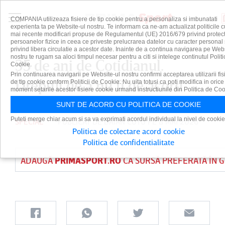
COMPANIA utilizeaza fisiere de tip cookie pentru a personaliza si imbunatati
experienta ta pe Website-ul nostru. Te informam ca ne-am actualizat politicile c
mai recente modificari propuse de Regulamentul (UE) 2016/679 privind protect
persoanelor fizice in ceea ce priveste prelucrarea datelor cu caracter personal 
privind libera circulatie a acestor date. Inainte de a continua navigarea pe Web
nostru te rugam sa aloci timpul necesar pentru a citi si intelege continutul Politi
35 de ani de Cotidianul.
Cookie.
Prin continuarea navigarii pe Website-ul nostru confirmi acceptarea utilizarii fis
Dreptul de a nu fi de acord
de tip cookie conform Politicii de Cookie. Nu uita totusi ca poti modifica in orice
moment setarile acestor fisiere cookie urmand instructiunile din Politica de Coo
SUNT DE ACORD CU POLITICA DE COOKIE
Puteti merge chiar acum si sa va exprimati acordul individual la nivel de cookie
SPECIAL
PUBLICAT DE
DAIAN CUTU
PE 8 MAI 2026
Politica de colectare acord cookie
Politica de confidentialitate
ADAUGĂ
PRIMASPORT.RO
CA SURSĂ PREFERATĂ ÎN 