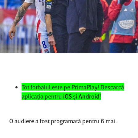
Tot fotbalul este pe PrimaPlay! Descarcă
aplicaţia pentru
iOS
şi
Android
!
O audiere a fost programată pentru 6 mai.