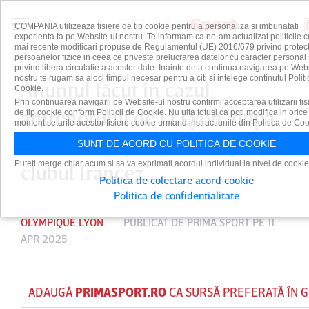
COMPANIA utilizeaza fisiere de tip cookie pentru a personaliza si imbunatati
experienta ta pe Website-ul nostru. Te informam ca ne-am actualizat politicile c
mai recente modificari propuse de Regulamentul (UE) 2016/679 privind protect
persoanelor fizice in ceea ce priveste prelucrarea datelor cu caracter personal 
privind libera circulatie a acestor date. Inainte de a continua navigarea pe Web
nostru te rugam sa aloci timpul necesar pentru a citi si intelege continutul Politi
Anunţul făcut în cazul
Cookie.
Prin continuarea navigarii pe Website-ul nostru confirmi acceptarea utilizarii fis
antrenorului de la Lyon, după
de tip cookie conform Politicii de Cookie. Nu uita totusi ca poti modifica in orice
moment setarile acestor fisiere cookie urmand instructiunile din Politica de Coo
ce a fost suspendat! Ce spune
SUNT DE ACORD CU POLITICA DE COOKIE
Puteti merge chiar acum si sa va exprimati acordul individual la nivel de cookie
clubul francez
Politica de colectare acord cookie
Politica de confidentialitate
OLYMPIQUE LYON
PUBLICAT DE
PRIMA SPORT
PE 11
APR 2025
ADAUGĂ
PRIMASPORT.RO
CA SURSĂ PREFERATĂ ÎN 