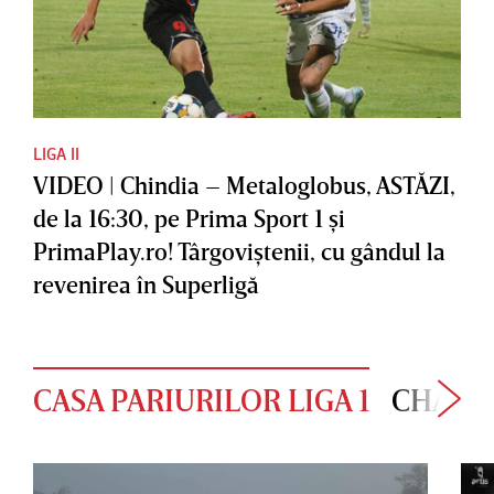
LIGA II
VIDEO | Chindia – Metaloglobus, ASTĂZI,
de la 16:30, pe Prima Sport 1 şi
PrimaPlay.ro! Târgoviştenii, cu gândul la
revenirea în Superligă
CASA PARIURILOR LIGA 1
CHAMP