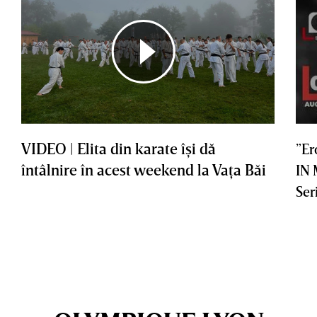
VIDEO | Elita din karate îşi dă
”Er
întâlnire în acest weekend la Vaţa Băi
IN
Ser