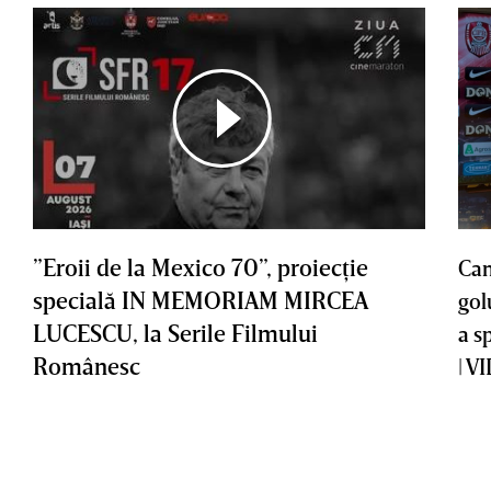
”Eroii de la Mexico 70”, proiecţie
Cam
specială IN MEMORIAM MIRCEA
gol
LUCESCU, la Serile Filmului
a s
Românesc
| V