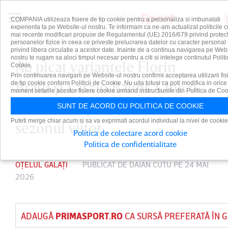
COMPANIA utilizeaza fisiere de tip cookie pentru a personaliza si imbunatati
experienta ta pe Website-ul nostru. Te informam ca ne-am actualizat politicile c
mai recente modificari propuse de Regulamentul (UE) 2016/679 privind protect
persoanelor fizice in ceea ce priveste prelucrarea datelor cu caracter personal 
privind libera circulatie a acestor date. Inainte de a continua navigarea pe Web
nostru te rugam sa aloci timpul necesar pentru a citi si intelege continutul Politi
Au picat variantele Florin
Cookie.
Prin continuarea navigarii pe Website-ul nostru confirmi acceptarea utilizarii fis
Bratu şi Laszlo Balint. Cine o
de tip cookie conform Politicii de Cookie. Nu uita totusi ca poti modifica in orice
moment setarile acestor fisiere cookie urmand instructiunile din Politica de Coo
va antrena pe Oţelul în
SUNT DE ACORD CU POLITICA DE COOKIE
Puteti merge chiar acum si sa va exprimati acordul individual la nivel de cookie
sezonul viitor
Politica de colectare acord cookie
Politica de confidentialitate
OȚELUL GALAȚI
PUBLICAT DE
DAIAN CUTU
PE 24 MAI
2026
ADAUGĂ
PRIMASPORT.RO
CA SURSĂ PREFERATĂ ÎN 