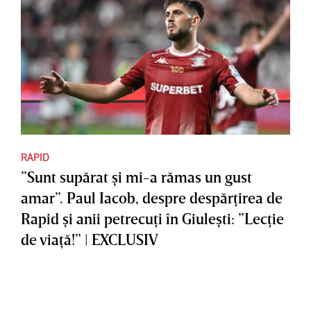
RAPID
”Sunt supărat şi mi-a rămas un gust
amar”. Paul Iacob, despre despărţirea de
Rapid şi anii petrecuţi în Giuleşti: ”Lecţie
de viaţă!” | EXCLUSIV