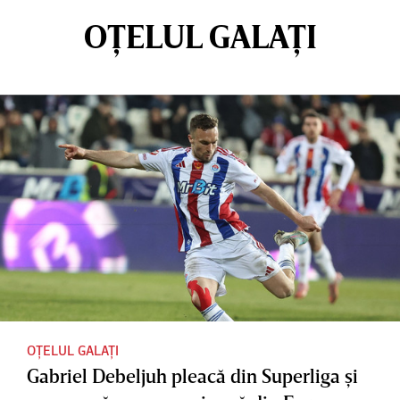
OȚELUL GALAȚI
OȚELUL GALAȚI
Gabriel Debeljuh pleacă din Superliga şi