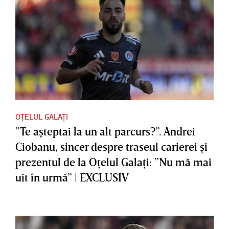
OȚELUL GALAȚI
”Te aşteptai la un alt parcurs?”. Andrei
Ciobanu, sincer despre traseul carierei şi
prezentul de la Oţelul Galaţi: ”Nu mă mai
uit în urmă” | EXCLUSIV