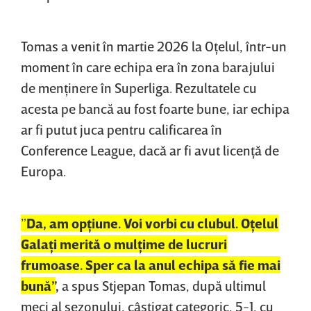
Tomas a venit în martie 2026 la Oţelul, într-un
moment în care echipa era în zona barajului
de menţinere în Superliga. Rezultatele cu
acesta pe bancă au fost foarte bune, iar echipa
ar fi putut juca pentru calificarea în
Conference League, dacă ar fi avut licenţă de
Europa.
”
Da, am opţiune. Voi vorbi cu clubul. Oţelul
Galaţi merită o mulţime de lucruri
frumoase. Sper ca la anul echipa să fie mai
bună”
,
a spus Stjepan Tomas, după ultimul
meci al sezonului, câştigat categoric, 5-1, cu