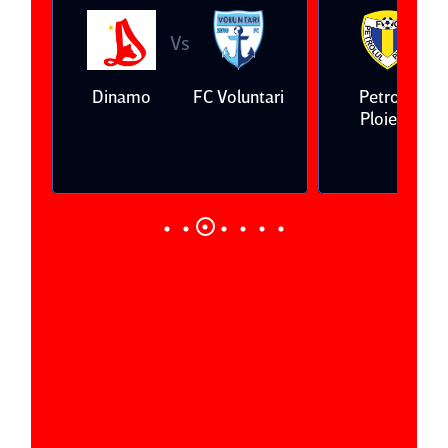
Vs
V
eda
Dinamo
FC Voluntari
Petrolul
Ploieşti