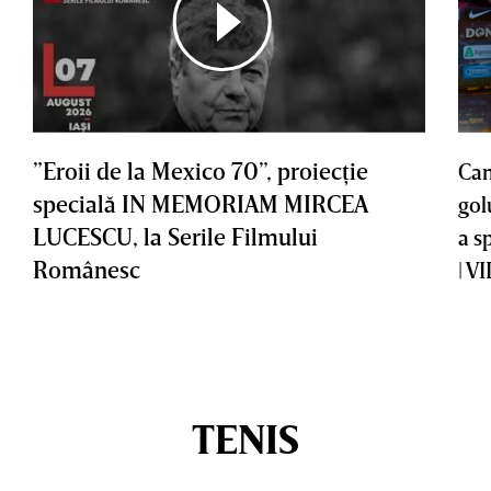
”Eroii de la Mexico 70”, proiecţie
Cam
specială IN MEMORIAM MIRCEA
gol
LUCESCU, la Serile Filmului
a s
Românesc
| V
TENIS