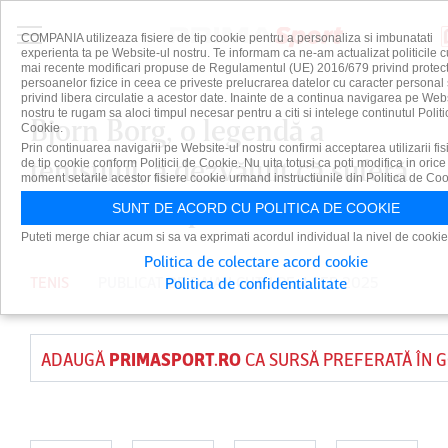
COMPANIA utilizeaza fisiere de tip cookie pentru a personaliza si imbunatati
experienta ta pe Website-ul nostru. Te informam ca ne-am actualizat politicile c
mai recente modificari propuse de Regulamentul (UE) 2016/679 privind protect
persoanelor fizice in ceea ce priveste prelucrarea datelor cu caracter personal 
privind libera circulatie a acestor date. Inainte de a continua navigarea pe Web
nostru te rugam sa aloci timpul necesar pentru a citi si intelege continutul Politi
Bjorn Borg, o legendă a
Cookie.
Prin continuarea navigarii pe Website-ul nostru confirmi acceptarea utilizarii fis
tenisului, a dezvăluit că suferă
de tip cookie conform Politicii de Cookie. Nu uita totusi ca poti modifica in orice
moment setarile acestor fisiere cookie urmand instructiunile din Politica de Coo
de cancer la prostată
SUNT DE ACORD CU POLITICA DE COOKIE
Puteti merge chiar acum si sa va exprimati acordul individual la nivel de cookie
Politica de colectare acord cookie
TENIS
PUBLICAT DE
DAIAN CUTU
PE 4 SEP 2025
Politica de confidentialitate
ADAUGĂ
PRIMASPORT.RO
CA SURSĂ PREFERATĂ ÎN 