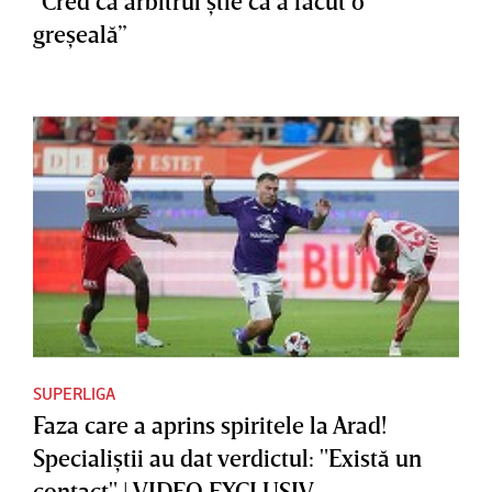
"Cred că arbitrul ştie că a făcut o
greşeală”
SUPERLIGA
Faza care a aprins spiritele la Arad!
Specialiştii au dat verdictul: "Există un
contact" | VIDEO EXCLUSIV