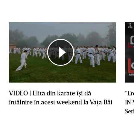
VIDEO | Elita din karate îşi dă
”Er
întâlnire în acest weekend la Vaţa Băi
IN
Ser