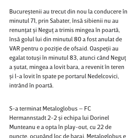
Bucureştenii au trecut din nou la conducere în
minutul 71, prin Sabater, însă sibienii nu au
renunţat şi Neguţ a trimis mingea în poartă,
însă golul lui din minutul 80 a fost anulat de
VAR pentru o poziţie de ofsaid. Oaspeţii au
egalat totuşi în minutul 83, atunci când Neguţ
a şutat, mingea a lovit bara, a revenit în teren
şi l-a lovit în spate pe portarul Nedelcovici,
intrând în poartă.
S-a terminat Metaloglobus – FC
Hermannstadt 2-2 şi echipa lui Dorinel
Munteanu e a opta în play-out, cu 22 de
puncte, ocupând loc de baraj. Metaloglobus e