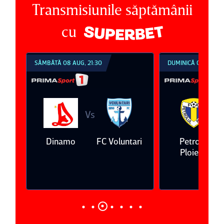
Transmisiunile săptămânii
cu
SÂMBĂTĂ 08 AUG, 21:30
DUMINICĂ 09 AUG, 1
Vs
V
eda
Dinamo
FC Voluntari
Petrolul
Ploieşti