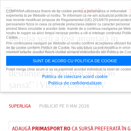
COMPANIA utilizeaza fisiere de tip cookie pentru a personaliza si imbunatati
experienta ta pe Website-ul nostru. Te informam ca ne-am actualizat politicile c
mai recente modificari propuse de Regulamentul (UE) 2016/679 privind protect
persoanelor fizice in ceea ce priveste prelucrarea datelor cu caracter personal 
privind libera circulatie a acestor date. Inainte de a continua navigarea pe Web
nostru te rugam sa aloci timpul necesar pentru a citi si intelege continutul Politi
Bomba serii a fost anunţată în
Cookie.
Prin continuarea navigarii pe Website-ul nostru confirmi acceptarea utilizarii fis
direct. Cele două cluburi din
de tip cookie conform Politicii de Cookie. Nu uita totusi ca poti modifica in orice
moment setarile acestor fisiere cookie urmand instructiunile din Politica de Coo
Superligă pot dispărea: ”Se
SUNT DE ACORD CU POLITICA DE COOKIE
Puteti merge chiar acum si sa va exprimati acordul individual la nivel de cookie
desfiinţează. Nu mai au nicio
Politica de colectare acord cookie
şansă!” | VIDEO EXCLUSIV
Politica de confidentialitate
SUPERLIGA
PUBLICAT PE 11 MAI 2026
ADAUGĂ
PRIMASPORT.RO
CA SURSĂ PREFERATĂ ÎN 