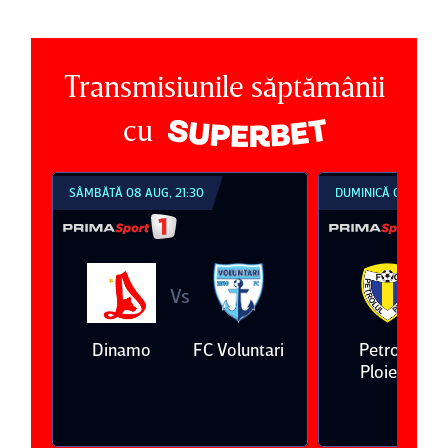
Transmisiunile săptămânii
cu
SÂMBĂTĂ 08 AUG, 21:30
DUMINICĂ 09 AUG, 1
Vs
V
eda
Dinamo
FC Voluntari
Petrolul
Ploieşti