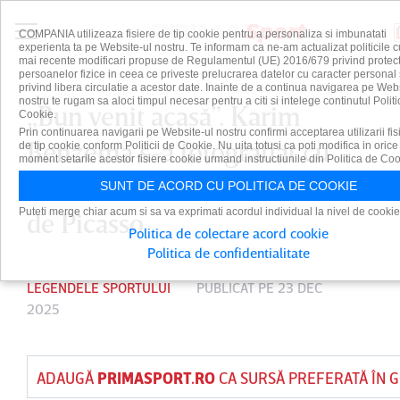
COMPANIA utilizeaza fisiere de tip cookie pentru a personaliza si imbunatati
experienta ta pe Website-ul nostru. Te informam ca ne-am actualizat politicile c
mai recente modificari propuse de Regulamentul (UE) 2016/679 privind protect
persoanelor fizice in ceea ce priveste prelucrarea datelor cu caracter personal 
privind libera circulatie a acestor date. Inainte de a continua navigarea pe Web
nostru te rugam sa aloci timpul necesar pentru a citi si intelege continutul Politi
„Bun venit acasă”. Karim
Cookie.
Prin continuarea navigarii pe Website-ul nostru confirmi acceptarea utilizarii fis
Benzema s-a fotografiat cu
de tip cookie conform Politicii de Cookie. Nu uita totusi ca poti modifica in orice
moment setarile acestor fisiere cookie urmand instructiunile din Politica de Coo
ultima sa achiziţie, un tablou
SUNT DE ACORD CU POLITICA DE COOKIE
Puteti merge chiar acum si sa va exprimati acordul individual la nivel de cookie
de Picasso
Politica de colectare acord cookie
Politica de confidentialitate
LEGENDELE SPORTULUI
PUBLICAT PE 23 DEC
2025
ADAUGĂ
PRIMASPORT.RO
CA SURSĂ PREFERATĂ ÎN 