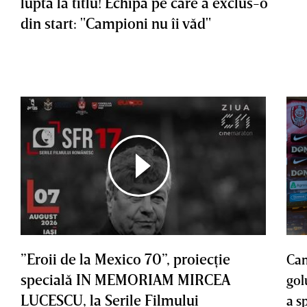
lupta la titlu! Echipa pe care a exclus-o
din start: "Campioni nu îi văd"
”Eroii de la Mexico 70”, proiecţie
Cam
specială IN MEMORIAM MIRCEA
gol
LUCESCU, la Serile Filmului
a s