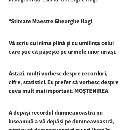
“Stimate Maestre Gheorghe Hagi,
Vă scriu cu inima plină şi cu umilinţa celui
care ştie că păşeşte pe urmele unor uriaşi.
Astăzi, mulţi vorbesc despre recorduri,
cifre, statistici. Eu prefer să vorbesc despre
ceva mult mai important: MOŞTENIREA.
A depăşi recordul dumneavoastră nu
înseamnă a vă depăşi pe dumneavoastră,
pentru că dumneavoastră nu aţi lăsat în