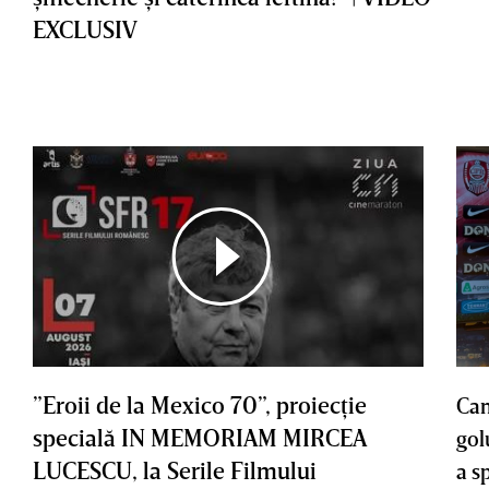
EXCLUSIV
”Eroii de la Mexico 70”, proiecţie
Cam
specială IN MEMORIAM MIRCEA
gol
LUCESCU, la Serile Filmului
a s