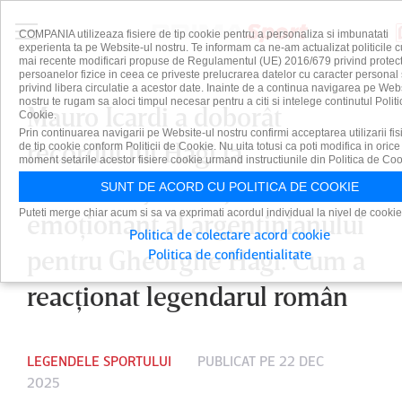
COMPANIA utilizeaza fisiere de tip cookie pentru a personaliza si imbunatati
experienta ta pe Website-ul nostru. Te informam ca ne-am actualizat politicile c
mai recente modificari propuse de Regulamentul (UE) 2016/679 privind protect
persoanelor fizice in ceea ce priveste prelucrarea datelor cu caracter personal 
privind libera circulatie a acestor date. Inainte de a continua navigarea pe Web
nostru te rugam sa aloci timpul necesar pentru a citi si intelege continutul Politi
Mauro Icardi a doborât
Cookie.
Prin continuarea navigarii pe Website-ul nostru confirmi acceptarea utilizarii fis
recordul lui Hagi la
de tip cookie conform Politicii de Cookie. Nu uita totusi ca poti modifica in orice
moment setarile acestor fisiere cookie urmand instructiunile din Politica de Coo
Galatasaray. Mesajul
SUNT DE ACORD CU POLITICA DE COOKIE
Puteti merge chiar acum si sa va exprimati acordul individual la nivel de cookie
emoţionant al argentinianului
Politica de colectare acord cookie
pentru Gheorghe Hagi. Cum a
Politica de confidentialitate
reacţionat legendarul român
LEGENDELE SPORTULUI
PUBLICAT PE 22 DEC
2025