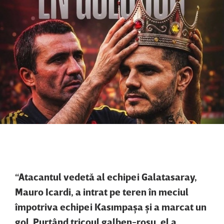
“Atacantul vedetă al echipei Galatasaray,
Mauro Icardi, a intrat pe teren în meciul
împotriva echipei Kasımpaşa şi a marcat un
gol. Purtând tricoul galben-roşu, el a