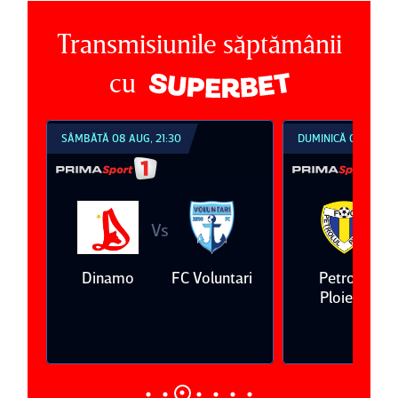
Transmisiunile săptămânii
cu
 08 AUG, 21:30
DUMINICĂ 09 AUG, 18:30
Vs
Vs
namo
FC Voluntari
Petrolul
Oţelul Galaţi
Ploieşti