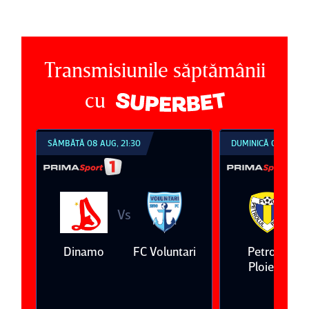
Transmisiunile săptămânii
cu
SÂMBĂTĂ 08 AUG, 21:30
DUMINICĂ 09 AUG, 1
Vs
V
eda
Dinamo
FC Voluntari
Petrolul
Ploieşti