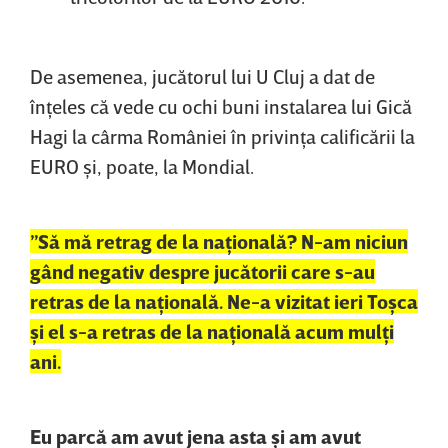
De asemenea, jucătorul lui U Cluj a dat de
înţeles că vede cu ochi buni instalarea lui Gică
Hagi la cârma României în privinţa calificării la
EURO şi, poate, la Mondial.
”Să mă retrag de la naţională? N-am niciun
gând negativ despre jucătorii care s-au
retras de la naţională. Ne-a vizitat ieri Toşca
şi el s-a retras de la naţională acum mulţi
ani.
Eu parcă am avut jena asta şi am avut