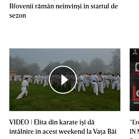
Ilfovenii rămân neînvinşi în startul de
sezon
VIDEO | Elita din karate îşi dă
”Er
întâlnire în acest weekend la Vaţa Băi
IN