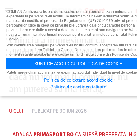
COMPANIA utilizeaza fisiere de tip cookie pentru a personaliza si imbunatati
experienta ta pe Website-ul nostru. Te informam ca ne-am actualizat politicile c
mai recente modificari propuse de Regulamentul (UE) 2016/679 privind protect
persoanelor fizice in ceea ce priveste prelucrarea datelor cu caracter personal 
privind libera circulatie a acestor date. Inainte de a continua navigarea pe Web
nostru te rugam sa aloci timpul necesar pentru a citi si intelege continutul Politi
Chipciu a impresionat cu
Cookie.
Prin continuarea navigarii pe Website-ul nostru confirmi acceptarea utilizarii fis
ultima declaraţie despre
de tip cookie conform Politicii de Cookie. Nu uita totusi ca poti modifica in orice
moment setarile acestor fisiere cookie urmand instructiunile din Politica de Coo
naţionala României: ”Chiar
SUNT DE ACORD CU POLITICA DE COOKIE
Puteti merge chiar acum si sa va exprimati acordul individual la nivel de cookie
dacă nu voi mai fi convocat, nu
Politica de colectare acord cookie
am puterea să mă retrag!”
Politica de confidentialitate
U CLUJ
PUBLICAT PE 30 IUN 2026
ADAUGĂ
PRIMASPORT.RO
CA SURSĂ PREFERATĂ ÎN 