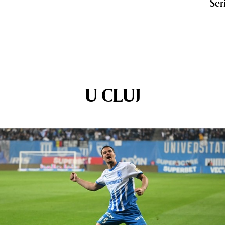
Ser
U CLUJ