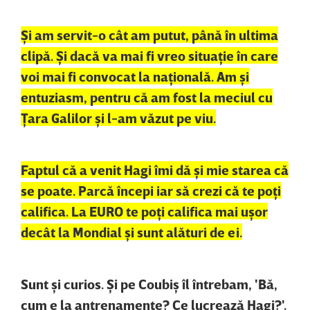
Şi am servit-o cât am putut, până în ultima
clipă. Şi dacă va mai fi vreo situaţie în care
voi mai fi convocat la naţională. Am şi
entuziasm, pentru că am fost la meciul cu
Ţara Galilor şi l-am văzut pe viu.
Faptul că a venit Hagi îmi dă şi mie starea că
se poate. Parcă începi iar să crezi că te poţi
califica. La EURO te poţi califica mai uşor
decât la Mondial şi sunt alături de ei.
Sunt şi curios. Şi pe Coubiş îl întrebam, 'Bă,
cum e la antrenamente? Ce lucrează Hagi?'.