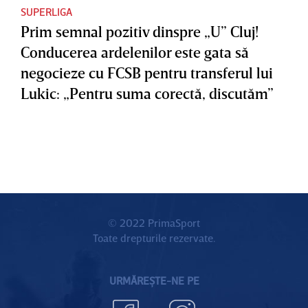
SUPERLIGA
Prim semnal pozitiv dinspre „U” Cluj!
Conducerea ardelenilor este gata să
negocieze cu FCSB pentru transferul lui
Lukic: „Pentru suma corectă, discutăm”
© 2022 PrimaSport
Toate drepturile rezervate.
URMĂREȘTE-NE PE