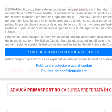
COMPANIA utilizeaza fisiere de tip cookie pentru a personaliza si imbunatati
experienta ta pe Website-ul nostru. Te informam ca ne-am actualizat politicile c
mai recente modificari propuse de Regulamentul (UE) 2016/679 privind protect
persoanelor fizice in ceea ce priveste prelucrarea datelor cu caracter personal 
privind libera circulatie a acestor date. Inainte de a continua navigarea pe Web
nostru te rugam sa aloci timpul necesar pentru a citi si intelege continutul Politi
Cornel Dinu, operat de
Cookie.
Prin continuarea navigarii pe Website-ul nostru confirmi acceptarea utilizarii fis
urgenţă! Care este starea de
de tip cookie conform Politicii de Cookie. Nu uita totusi ca poti modifica in orice
moment setarile acestor fisiere cookie urmand instructiunile din Politica de Coo
sănătate a ”Procurorului”
SUNT DE ACORD CU POLITICA DE COOKIE
Puteti merge chiar acum si sa va exprimati acordul individual la nivel de cookie
Politica de colectare acord cookie
LEGENDELE SPORTULUI
PUBLICAT PE 14 APR 2023
Politica de confidentialitate
ADAUGĂ
PRIMASPORT.RO
CA SURSĂ PREFERATĂ ÎN 