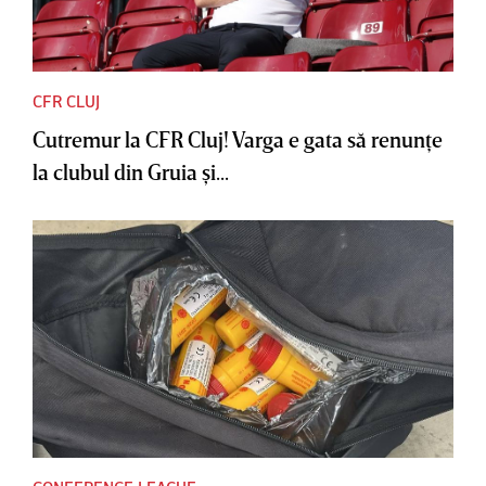
CFR CLUJ
Cutremur la CFR Cluj! Varga e gata să renunţe
la clubul din Gruia şi...