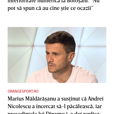
inferioritate numerică la Botoşani. ”Nu
pot să spun că au cine ştie ce ocazii”
ORANGESPORT.RO
Marius Măldărăşanu a susţinut că Andrei
Nicolescu a încercat să-l păcălească, iar
preşedintele lui Dinamo i-a dat replica: