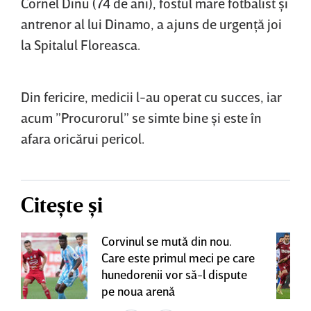
Cornel Dinu (74 de ani), fostul mare fotbalist şi
antrenor al lui Dinamo, a ajuns de urgenţă joi
la Spitalul Floreasca.
Din fericire, medicii l-au operat cu succes, iar
acum ”Procurorul” se simte bine şi este în
afara oricărui pericol.
Citește și
Corvinul se mută din nou.
Care este primul meci pe care
hunedorenii vor să-l dispute
pe noua arenă