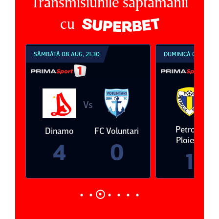
Transmisiunile săptămânii
cu
SÂMBĂTĂ 08 AUG, 21:30
DUMINICĂ 09 AUG, 1
V
Vs
eda
Petrolul
Dinamo
FC Voluntari
Ploieşti
4
0
1