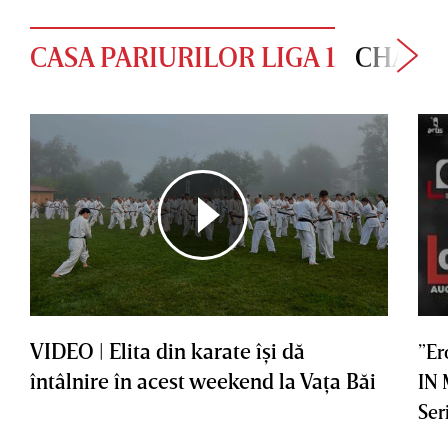
CASA PARIURILOR LIGA 1
CHAMP
VIDEO | Elita din karate îşi dă
”Er
întâlnire în acest weekend la Vaţa Băi
IN
Ser