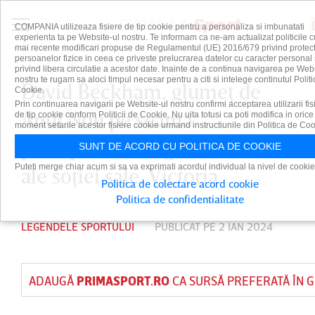
COMPANIA utilizeaza fisiere de tip cookie pentru a personaliza si imbunatati
experienta ta pe Website-ul nostru. Te informam ca ne-am actualizat politicile c
mai recente modificari propuse de Regulamentul (UE) 2016/679 privind protect
persoanelor fizice in ceea ce priveste prelucrarea datelor cu caracter personal 
privind libera circulatie a acestor date. Inainte de a continua navigarea pe Web
nostru te rugam sa aloci timpul necesar pentru a citi si intelege continutul Politi
David Beckham, glumeţ de
Cookie.
Prin continuarea navigarii pe Website-ul nostru confirmi acceptarea utilizarii fis
Anul Nou pe seama
de tip cookie conform Politicii de Cookie. Nu uita totusi ca poti modifica in orice
moment setarile acestor fisiere cookie urmand instructiunile din Politica de Coo
presupuselor origini modeste
SUNT DE ACORD CU POLITICA DE COOKIE
Puteti merge chiar acum si sa va exprimati acordul individual la nivel de cookie
ale soţiei sale, Victoria
Politica de colectare acord cookie
Politica de confidentialitate
LEGENDELE SPORTULUI
PUBLICAT PE 2 IAN 2024
ADAUGĂ
PRIMASPORT.RO
CA SURSĂ PREFERATĂ ÎN 