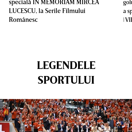
specială IN MEMORIAM MIRCEA
gol
LUCESCU, la Serile Filmului
a s
Românesc
| V
LEGENDELE
SPORTULUI