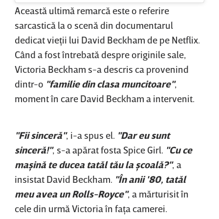
Această ultimă remarcă este o referire
sarcastică la o scenă din documentarul
dedicat vieţii lui David Beckham de pe Netflix.
Când a fost întrebată despre originile sale,
Victoria Beckham s-a descris ca provenind
dintr-o
"familie din clasa muncitoare"
,
moment în care David Beckham a intervenit.
"Fii sinceră"
, i-a spus el.
"Dar eu sunt
sinceră!"
, s-a apărat fosta Spice Girl.
"Cu ce
maşină te ducea tatăl tău la şcoală?"
, a
insistat David Beckham.
"În anii '80, tatăl
meu avea un Rolls-Royce"
, a mărturisit în
cele din urmă Victoria în faţa camerei.