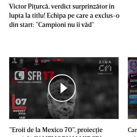
Victor Piţurcă, verdict surprinzător în
lupta la titlu! Echipa pe care a exclus-o
din start: "Campioni nu îi văd"
”Eroii de la Mexico 70”, proiecţie
Cam