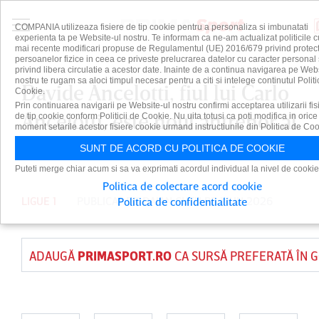
COMPANIA utilizeaza fisiere de tip cookie pentru a personaliza si imbunatati
experienta ta pe Website-ul nostru. Te informam ca ne-am actualizat politicile c
mai recente modificari propuse de Regulamentul (UE) 2016/679 privind protect
persoanelor fizice in ceea ce priveste prelucrarea datelor cu caracter personal 
privind libera circulatie a acestor date. Inainte de a continua navigarea pe Web
nostru te rugam sa aloci timpul necesar pentru a citi si intelege continutul Politi
Davide Ancelotti, fiul lui Carlo
Cookie.
Prin continuarea navigarii pe Website-ul nostru confirmi acceptarea utilizarii fis
Ancelotti, este noul antrenor al
de tip cookie conform Politicii de Cookie. Nu uita totusi ca poti modifica in orice
moment setarile acestor fisiere cookie urmand instructiunile din Politica de Coo
celor de la Lille
SUNT DE ACORD CU POLITICA DE COOKIE
Puteti merge chiar acum si sa va exprimati acordul individual la nivel de cookie
Politica de colectare acord cookie
LIGUE 1
PUBLICAT DE
DAIAN CUTU
PE 1 IUN 2026
Politica de confidentialitate
ADAUGĂ
PRIMASPORT.RO
CA SURSĂ PREFERATĂ ÎN 