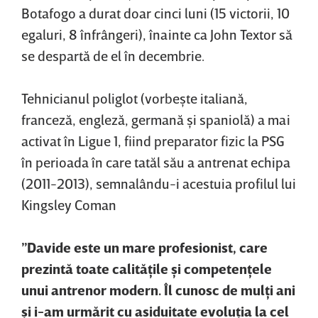
Botafogo a durat doar cinci luni (15 victorii, 10
egaluri, 8 înfrângeri), înainte ca John Textor să
se despartă de el în decembrie.
Tehnicianul poliglot (vorbeşte italiană,
franceză, engleză, germană şi spaniolă) a mai
activat în Ligue 1, fiind preparator fizic la PSG
în perioada în care tatăl său a antrenat echipa
(2011-2013), semnalându-i acestuia profilul lui
Kingsley Coman
”Davide este un mare profesionist, care
prezintă toate calităţile şi competenţele
unui antrenor modern. Îl cunosc de mulţi ani
şi i-am urmărit cu asiduitate evoluţia la cel