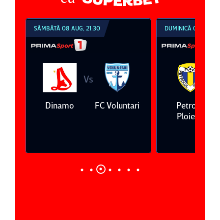
SÂMBĂTĂ 08 AUG, 21:30
DUMINICĂ 09 AUG, 1
Vs
V
eda
Dinamo
FC Voluntari
Petrolul
Ploieşti