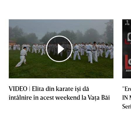
VIDEO | Elita din karate îşi dă
”Er
întâlnire în acest weekend la Vaţa Băi
IN
Ser