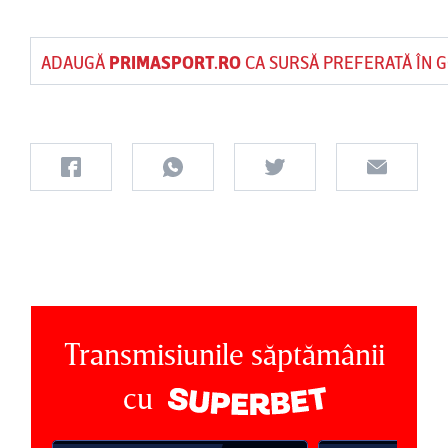
ADAUGĂ
PRIMASPORT.RO
CA SURSĂ PREFERATĂ ÎN 
Transmisiunile săptămânii
cu