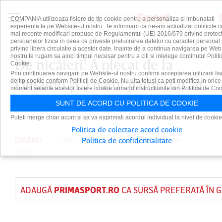
COMPANIA utilizeaza fisiere de tip cookie pentru a personaliza si imbunatati
experienta ta pe Website-ul nostru. Te informam ca ne-am actualizat politicile c
mai recente modificari propuse de Regulamentul (UE) 2016/679 privind protect
persoanelor fizice in ceea ce priveste prelucrarea datelor cu caracter personal 
privind libera circulatie a acestor date. Inainte de a continua navigarea pe Web
nostru te rugam sa aloci timpul necesar pentru a citi si intelege continutul Politi
De nicăieri! A plecat de la
Cookie.
Prin continuarea navigarii pe Website-ul nostru confirmi acceptarea utilizarii fis
Dinamo şi a bătut palma cu alt
de tip cookie conform Politicii de Cookie. Nu uita totusi ca poti modifica in orice
moment setarile acestor fisiere cookie urmand instructiunile din Politica de Coo
club din România
SUNT DE ACORD CU POLITICA DE COOKIE
Puteti merge chiar acum si sa va exprimati acordul individual la nivel de cookie
Politica de colectare acord cookie
DINAMO
PUBLICAT DE
PRIMA SPORT
PE 31 MAI
Politica de confidentialitate
2026
ADAUGĂ
PRIMASPORT.RO
CA SURSĂ PREFERATĂ ÎN 