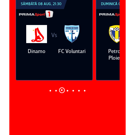
SÂMBĂTĂ 08 AUG, 21:30
DUMINICĂ 09 AUG, 1
Vs
V
eda
Dinamo
FC Voluntari
Petrolul
Ploieşti