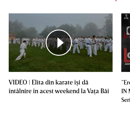
VIDEO | Elita din karate îşi dă
”Er
întâlnire în acest weekend la Vaţa Băi
IN
Ser