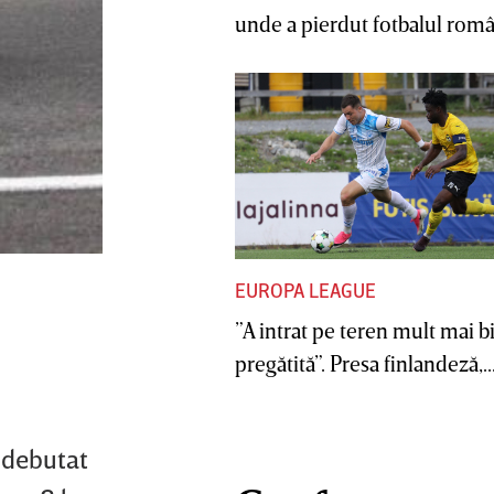
unde a pierdut fotbalul român
EUROPA LEAGUE
”A intrat pe teren mult mai b
pregătită”. Presa finlandeză,..
A debutat