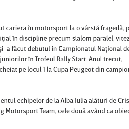
t cariera în motorsport la o vârstă fragedă, 
ţial în discipline precum slalom paralel, vite
 şi-a făcut debutul în Campionatul Naţional de
niorilor în Trofeul Rally Start. Anul trecut,
ncheiat pe locul 1 la Cupa Peugeot din campio
ntul echipelor de la Alba Iulia alături de Cri
g Motorsport Team, cele două având ca obiec