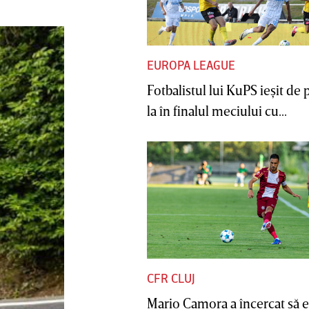
EUROPA LEAGUE
Fotbalistul lui KuPS ieşit de 
la în finalul meciului cu...
CFR CLUJ
Mario Camora a încercat să e