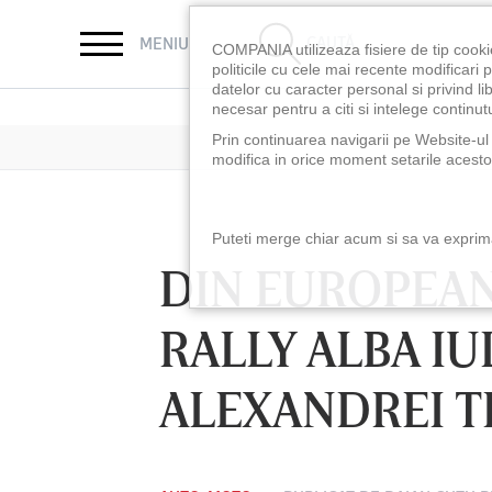
CAUTĂ
MENIU
COMPANIA utilizeaza fisiere de tip cooki
politicile cu cele mai recente modificar
datelor cu caracter personal si privind l
necesar pentru a citi si intelege continutu
Prin continuarea navigarii pe Website-ul n
modifica in orice moment setarile acestor
Puteti merge chiar acum si sa va exprimat
DIN EUROPEAN
RALLY ALBA IU
ALEXANDREI 
LUNI 10 AUG, 18:30
LUNI 10 AUG, 21:3