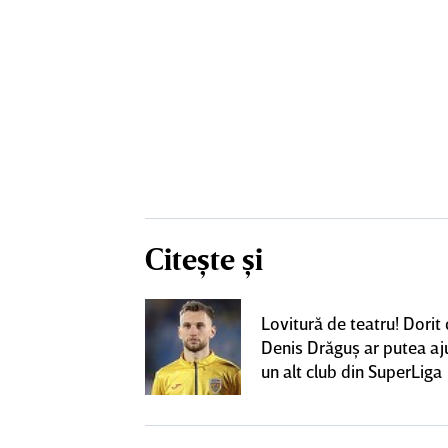
Citește și
eacţie după ce
Lovitură de teatru! Dorit
ă revină la CFR
Denis Drăguş ar putea aj
un alt club din SuperLiga