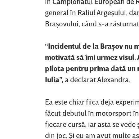
în Campionatul European de Rali
general în Raliul Argeşului, da
Braşovului, când s-a răsturnat
“Incidentul de la Braşov nu m
motivată să îmi urmez visul. 
pilota pentru prima dată un 
Iulia”,
a declarat Alexandra.
Ea este chiar fiica deja experi
făcut debutul în motorsport î
fiecare cursă, iar asta se vede 
din joc. Şi eu am avut multe as