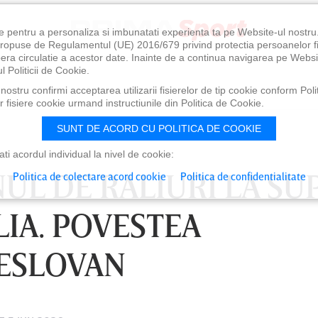
e pentru a personaliza si imbunatati experienta ta pe Website-ul nostr
i propuse de Regulamentul (UE) 2016/679 privind protectia persoanelor f
ibera circulatie a acestor date. Inainte de a continua navigarea pe Websi
l Politicii de Cookie.
ostru confirmi acceptarea utilizarii fisierelor de tip cookie conform Polit
 fisiere cookie urmand instructiunile din Politica de Cookie.
SUNT DE ACORD CU POLITICA DE COOKIE
i acordul individual la nivel de cookie:
UL DE RALIURI LA SU
Politica de colectare acord cookie
Politica de confidentialitate
LIA. POVESTEA
TESLOVAN
0
VINERI 07 AUG, 21:00
SÂ