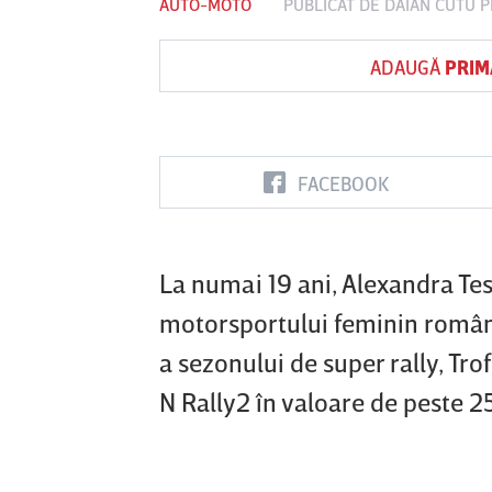
AUTO-MOTO
PUBLICAT DE
DAIAN CUTU
P
ADAUGĂ
PRIM
Vs
FC Botoşani
Corvinul
Sepsi OSK S
Hunedoara
Gheorghe
FACEBOOK
La numai 19 ani, Alexandra Tes
motorsportului feminin române
a sezonului de super rally, Tro
N Rally2 în valoare de peste 