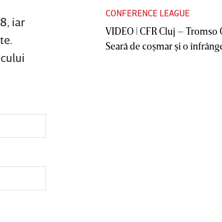
CONFERENCE LEAGUE
8, iar
VIDEO | CFR Cluj – Tromso 
te.
Seară de coşmar şi o înfrânge
cului