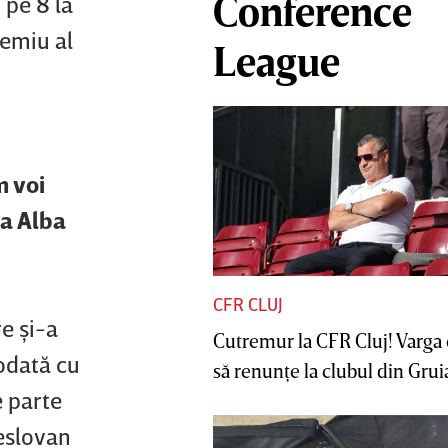
Conference
 pe 8 la
remiu al
League
m voi
la Alba
CFR CLUJ
re şi-a
Cutremur la CFR Cluj! Varga 
odată cu
să renunţe la clubul din Gruia 
e parte
Teslovan