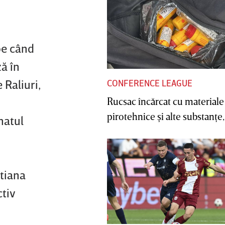
pe când
ză în
 Raliuri,
CONFERENCE LEAGUE
Rucsac încărcat cu materiale
pirotehnice şi alte substanţe, 
natul
stiana
tiv