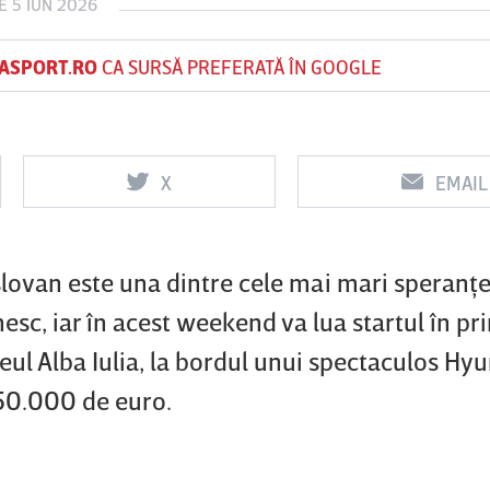
E 5 IUN 2026
ASPORT.RO
CA SURSĂ PREFERATĂ ÎN GOOGLE
Vs
Vs
f
FCSB
UTA Arad
Rapid
X
EMAIL
lovan este una dintre cele mai mari speranţe
sc, iar în acest weekend va lua startul în pr
feul Alba Iulia, la bordul unui spectaculos Hy
250.000 de euro.