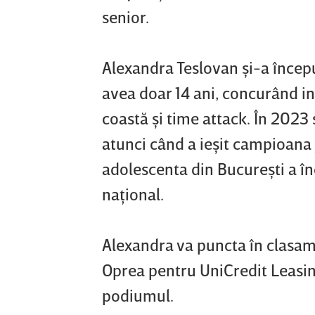
senior.
Alexandra Teslovan şi-a începu
avea doar 14 ani, concurând ini
coastă şi time attack. În 2023
atunci când a ieşit campioana ju
adolescenta din Bucureşti a î
naţional.
Alexandra va puncta în clasame
Oprea pentru UniCredit Leasin
podiumul.