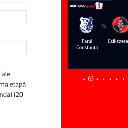
Vs
Vs
Farul
Csikszereda
Dinamo
FC Volunt
Constanţa
 ale
ima etapă
undai i20