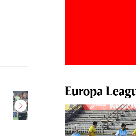
Europa Leag
Antonio Folha urmează să fie
demis! Încă un nume mare de la
CFR Cluj ar putea fi OUT