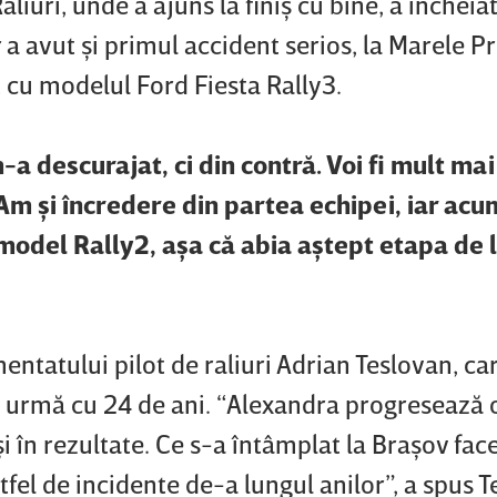
uri, unde a ajuns la finiş cu bine, a încheiat
r a avut şi primul accident serios, la Marele P
 cu modelul Ford Fiesta Rally3.
-a descurajat, ci din contră. Voi fi mult mai
Am şi încredere din partea echipei, iar acu
model Rally2, aşa că abia aştept etapa de 
mentatului pilot de raliuri Adrian Teslovan, ca
n urmă cu 24 de ani. “Alexandra progresează 
şi în rezultate. Ce s-a întâmplat la Braşov fac
tfel de incidente de-a lungul anilor”, a spus 