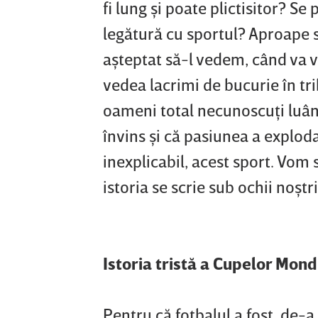
fi lung şi poate plictisitor? S
legătură cu sportul? Aproape 
aşteptat să-l vedem, când va v
vedea lacrimi de bucurie în tr
oameni total necunoscuţi luând
învins şi că pasiunea a exploda
inexplicabil, acest sport. Vom
istoria se scrie sub ochii noştr
Istoria tristă a Cupelor Mon
Pentru că fotbalul a fost, de-a