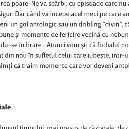
e prea poate. Ne va scârbi, cu episoade care nu
sigur. Dar când va începe acel meci pe care a
eni un gol antologic sau un dribling “divin”,
ibune şi momente de fericire vecină cu nebuni
u-se în braţe… Atunci vom şti că fotbalul no
t din nou în sufletul celui care iubeşte, într
 simţi că trăim momente care vor deveni antol
i.
diale
 lungul timpului, mai presus de războaie, de c