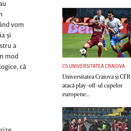
 au
m
 când vom
a şi
stru a
-un mod
ogice, că
CS UNIVERSITATEA CRAIOVA
Universitatea Craiova şi CFR
atacă play-off-ul cupelor
europene...
rize