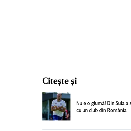
Citește și
un grup de
ci pentru a
Nu e o glumă! Din Sula a
SuperLiga: ”Nu
cu un club din România
teresant decât
ra actuală”