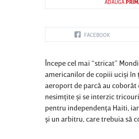
ADAUGĂ
PRIM
Vs
FACEBOOK
FC Botoşani
Corvinul
Sepsi OSK S
Hunedoara
Gheorghe
Începe cel mai “stricat” Mondia
americanilor de copiii ucişi în 
aeroport de parcă au coborât d
nesimţite şi se interzic tricour
pentru independenţa Haiti, iar
şi un arbitru, care trebuia să