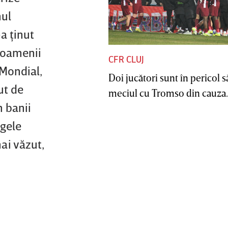
mul
-a ţinut
e oamenii
CFR CLUJ
 Mondial,
Doi jucători sunt în pericol s
ut de
meciul cu Tromso din cauza..
m banii
ngele
ai văzut,