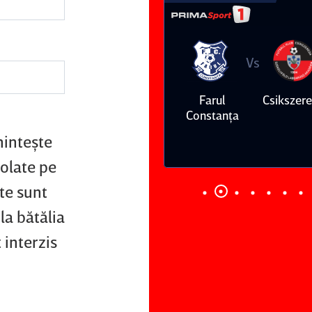
Vs
Vs
Farul
Csikszereda
Dinamo
FC Volunt
Constanţa
minteşte
rolate pe
te sunt
la bătălia
 interzis