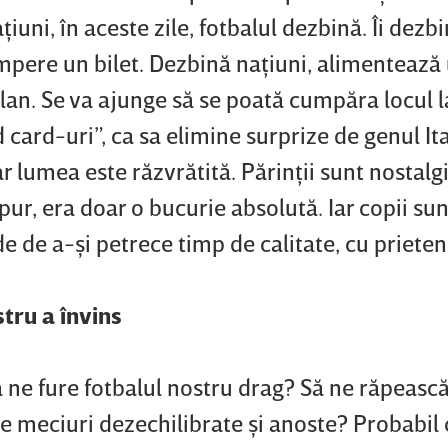
iuni, în aceste zile, fotbalul dezbină. Îi dezbi
umpere un bilet. Dezbină naţiuni, alimentează 
lan. Se va ajunge să se poată cumpăra locul l
card-uri”, ca sa elimine surprize de genul Ita
iar lumea este răzvrătită. Părinţii sunt nostalg
ur, era doar o bucurie absolută. Iar copii sun
e de a-şi petrece timp de calitate, cu prieten
stru a învins
ă ne fure fotbalul nostru drag? Să ne răpeasc
te meciuri dezechilibrate şi anoste? Probabil 