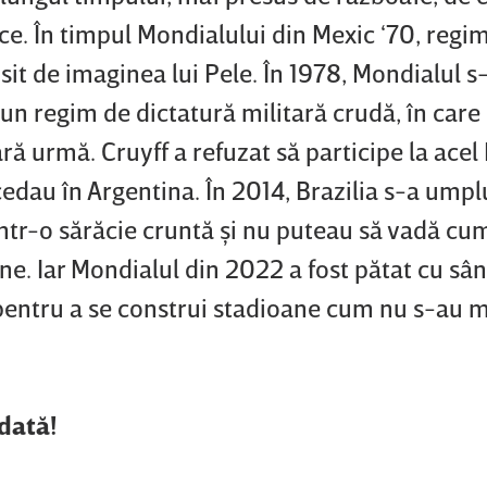
ce. În timpul Mondialului din Mexic ‘70, regi
osit de imaginea lui Pele. În 1978, Mondialul s
un regim de dictatură militară crudă, în car
ră urmă. Cruyff a refuzat să participe la acel
cedau în Argentina. În 2014, Brazilia s-a umpl
ntr-o sărăcie cruntă şi nu puteau să vadă cu
ane. Iar Mondialul din 2022 a fost pătat cu sâ
 pentru a se construi stadioane cum nu s-au m
odată!