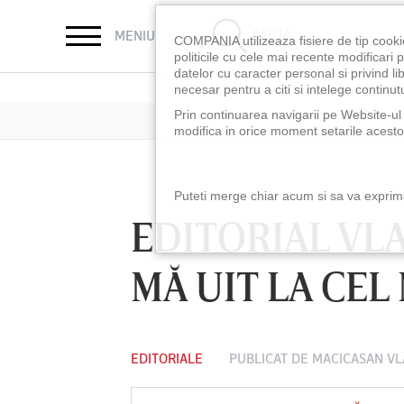
CAUTĂ
MENIU
COMPANIA utilizeaza fisiere de tip cooki
politicile cu cele mai recente modificar
datelor cu caracter personal si privind l
necesar pentru a citi si intelege continutu
Prin continuarea navigarii pe Website-ul n
modifica in orice moment setarile acestor
Puteti merge chiar acum si sa va exprimat
EDITORIAL VLA
MĂ UIT LA CEL
EDITORIALE
PUBLICAT DE
MACICASAN VL
LUNI 10 AUG, 18:30
LUNI 10 AUG, 21:3