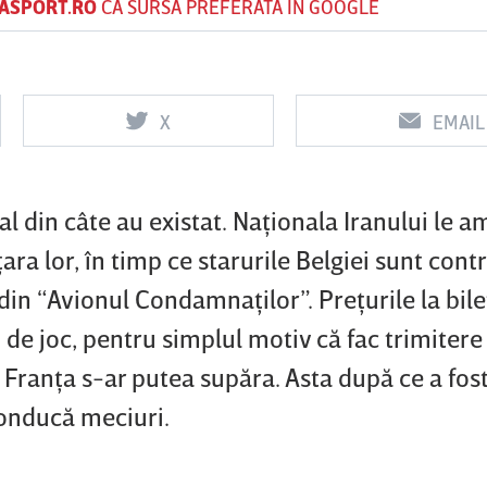
ASPORT.RO
CA SURSĂ PREFERATĂ ÎN GOOGLE
Vs
Vs
X
EMAIL
f
FCSB
UTA Arad
Rapid
l din câte au existat. Naţionala Iranului le a
ţara lor, în timp ce starurile Belgiei sunt cont
in “Avionul Condamnaţilor”. Preţurile la bile
i de joc, pentru simplul motiv că fac trimitere 
 Franţa s-ar putea supăra. Asta după ce a fost
 conducă meciuri.