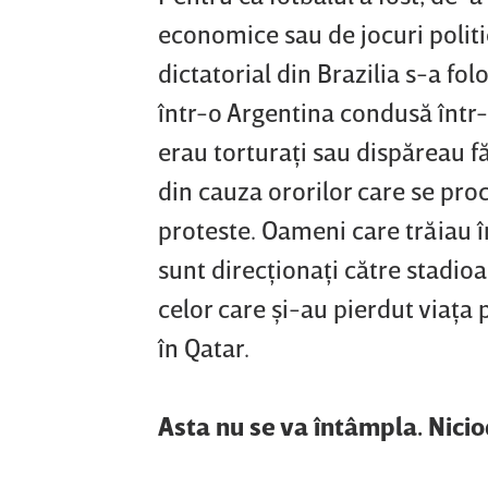
economice sau de jocuri politi
dictatorial din Brazilia s-a fol
într-o Argentina condusă într-
erau torturaţi sau dispăreau fă
din cauza ororilor care se pro
proteste. Oameni care trăiau î
sunt direcţionaţi către stadio
celor care şi-au pierdut viaţa
în Qatar.
Asta nu se va întâmpla. Nici