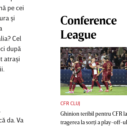
nă pe cei
Conference
ura şi
a
League
lia? Cel
ici după
t atraşi
ii.
CFR CLUJ
ă
Ghinion teribil pentru CFR l
că da. Va
tragerea la sorţi a play-off-ul