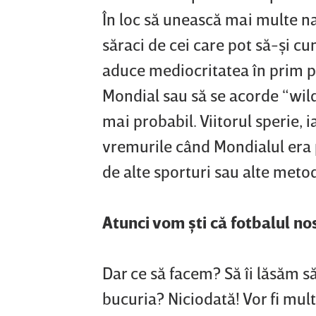
În loc să unească mai multe naţ
săraci de cei care pot să-şi c
aduce mediocritatea în prim p
Mondial sau să se acorde “wild 
mai probabil. Viitorul sperie, 
vremurile când Mondialul era p
de alte sporturi sau alte metod
Atunci vom şti că fotbalul no
Dar ce să facem? Să îi lăsăm s
bucuria? Niciodată! Vor fi mul