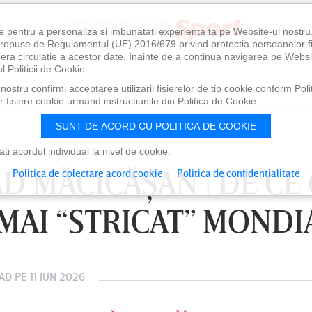
e pentru a personaliza si imbunatati experienta ta pe Website-ul nostr
i propuse de Regulamentul (UE) 2016/679 privind protectia persoanelor f
ibera circulatie a acestor date. Inainte de a continua navigarea pe Websi
l Politicii de Cookie.
ostru confirmi acceptarea utilizarii fisierelor de tip cookie conform Polit
 fisiere cookie urmand instructiunile din Politica de Cookie.
SUNT DE ACORD CU POLITICA DE COOKIE
i acordul individual la nivel de cookie:
D MĂCICĂŞAN | DE CE 
Politica de colectare acord cookie
Politica de confidentialitate
 MAI “STRICAT” MONDI
AD
PE 11 IUN 2026
0
VINERI 07 AUG, 21:00
SÂ