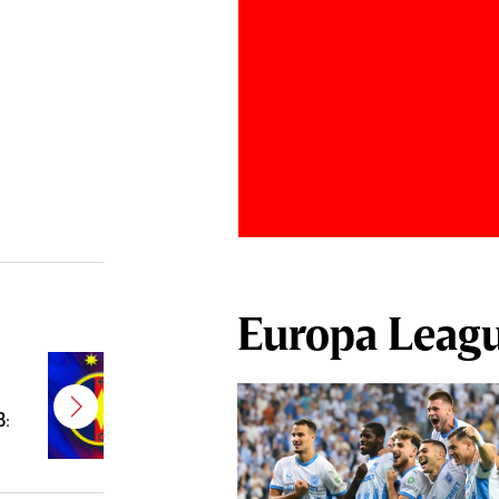
Europa Leag
E gata! FCSB a transferat un
jucător campion şi câştigător de
B:
Cupă