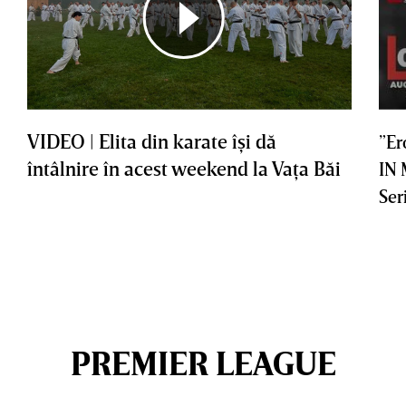
VIDEO | Elita din karate îşi dă
”Er
întâlnire în acest weekend la Vaţa Băi
IN
Ser
PREMIER LEAGUE