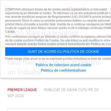
COMPANIA utilizeaza fisiere de tip cookie pentru a personaliza si imbunatati
experienta ta pe Website-ul nostru. Te informam ca ne-am actualizat politicile c
mai recente modificari propuse de Regulamentul (UE) 2016/679 privind protect
persoanelor fizice in ceea ce priveste prelucrarea datelor cu caracter personal 
privind libera circulatie a acestor date. Inainte de a continua navigarea pe Web
nostru te rugam sa aloci timpul necesar pentru a citi si intelege continutul Politi
Enzo Maresca respinge
Cookie.
Prin continuarea navigarii pe Website-ul nostru confirmi acceptarea utilizarii fis
compasiunea pentru jucătorii
de tip cookie conform Politicii de Cookie. Nu uita totusi ca poti modifica in orice
moment setarile acestor fisiere cookie urmand instructiunile din Politica de Coo
săi. ”Viaţa este mai grea pentru
SUNT DE ACORD CU POLITICA DE COOKIE
Puteti merge chiar acum si sa va exprimati acordul individual la nivel de cookie
tatăl meu pescar decât pentru
Politica de colectare acord cookie
un fotbalist”
Politica de confidentialitate
PREMIER LEAGUE
PUBLICAT DE
DAIAN CUTU
PE 20
SEP 2025