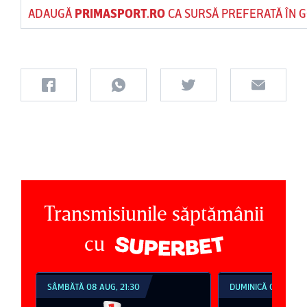
ADAUGĂ
PRIMASPORT.RO
CA SURSĂ PREFERATĂ ÎN 
Transmisiunile săptămânii
cu
SÂMBĂTĂ 08 AUG, 21:30
DUMINICĂ 09 AUG, 1