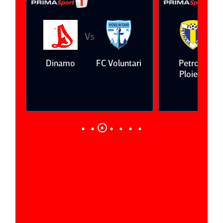
Vs
V
eda
Dinamo
FC Voluntari
Petrolul
Ploieşti