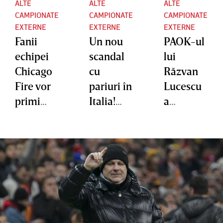
ALTE
ALTE
ALTE
CAMPIONATE
CAMPIONATE
CAMPIONATE
EXTERNE
EXTERNE
EXTERNE
Fanii
Un nou
PAOK-ul
echipei
scandal
lui
Chicago
cu
Răzvan
Fire vor
pariuri în
Lucescu
primi
Italia!
a
compens
Patru
demolat-
aţii dacă
jucători
o pe
Messi nu
sunt
Panathin
va
implicaţi
aikos şi a
evolua
lăsat-o
pentru
fără
Inter
antrenor
Miami la