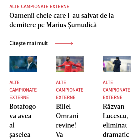
ALTE CAMPIONATE EXTERNE
Oamenii cheie care l-au salvat de la
demitere pe Marius Şumudică
Citește mai mult
ALTE
ALTE
ALTE
CAMPIONATE
CAMPIONATE
CAMPIONATE
EXTERNE
EXTERNE
EXTERNE
Botafogo
Billel
Răzvan
va avea
Omrani
Lucescu,
al
revine!
eliminat
şaselea
Va
dramatic