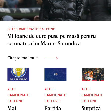
meciul
direct
ALTE CAMPIONATE EXTERNE
Milioane de euro puse pe masă pentru
semnătura lui Marius Şumudică
Citește mai mult
ALTE
ALTE
ALTE
CAMPIONATE
CAMPIONATE
CAMPIONATE
EXTERNE
EXTERNE
EXTERNE
Mai
Partida
Surpriză