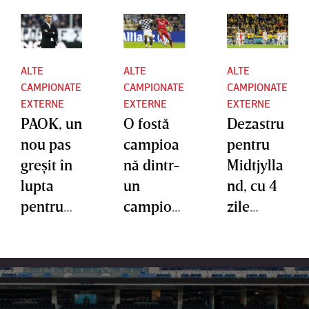
ALTE
ALTE
ALTE
CAMPIONATE
CAMPIONATE
CAMPIONATE
EXTERNE
EXTERNE
EXTERNE
PAOK, un
O fostă
Dezastru
nou pas
campioa
pentru
greşit în
nă dintr-
Midtjylla
lupta
un
nd, cu 4
pentru
campion
zile
titlu!
at de top
înainte
Trupa lui
din
de duelul
Răzvan
Europa
cu FCSB!
Lucescu,
este în
Eşec