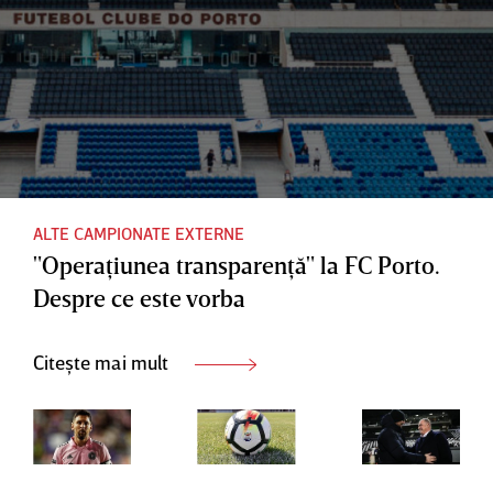
rezultat
pragul
umilitor
usturător
faliment
pe teren
cu ultima
ului
propriu
clasată
ALTE CAMPIONATE EXTERNE
"Operaţiunea transparenţă" la FC Porto.
Despre ce este vorba
Citește mai mult