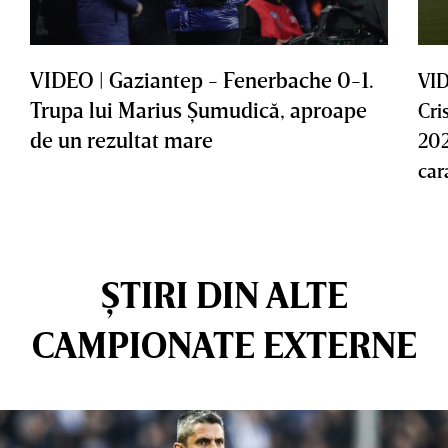
VIDEO | Gaziantep - Fenerbache 0-1.
VID
Trupa lui Marius Şumudică, aproape
Cri
de un rezultat mare
202
car
ȘTIRI DIN ALTE
CAMPIONATE EXTERNE