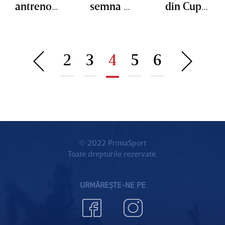
antrenor
semna cu
din Cupa
în opt
un nume
Greciei
luni.
sonor din
Jorge
Europa
2
3
4
5
6
Sampaoli
, favorit
să preia
echipa
© 2022 PrimaSport
Toate drepturile rezervate.
URMĂREȘTE-NE PE