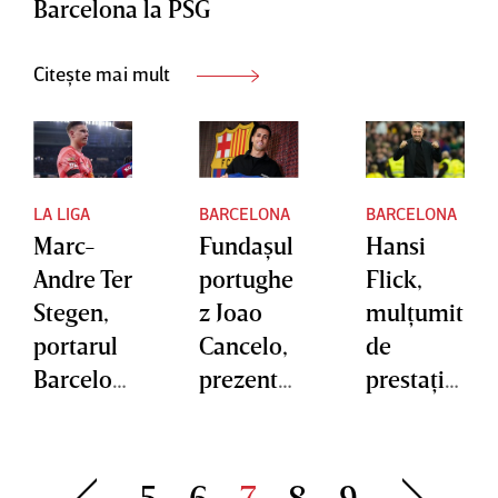
Barcelona la PSG
Citește mai mult
LA LIGA
BARCELONA
BARCELONA
Marc-
Fundaşul
Hansi
Andre Ter
portughe
Flick,
Stegen,
z Joao
mulţumit
portarul
Cancelo,
de
Barcelon
prezentat
prestaţia
ei, va fi
oficial de
jucătorilo
împrumu
FC
r săi la
tat la
Barcelon
meciul
5
6
7
8
9