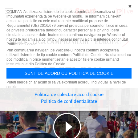
×
COMPANIA utilizeaza fisiere de tip cookie pentru a personaliza si
imbunatati experienta ta pe Website-ul nostru. Te informam ca ne-am
actualizat politicile cu cele mai recente modificari propuse de
Regulamentul (UE) 2016/679 privind protectia persoanelor fizice in ceea
ce priveste prelucrarea datelor cu caracter personal si privind libera
circulatie a acestor date. Inainte de a continua navigarea pe Website-ul
nostru te rugam sa aloci timpul necesar pentru a citi si intelege continutul
LIGA 1
LIGA CAMPIONILOR
EUROPA LEAG
Politicii de Cookie.
Prin continuarea navigarii pe Website-ul nostru confirmi acceptarea
utilizarii fisierelor de tip cookie conform Politicii de Cookie. Nu uita totusi ca
poti modifica in orice moment setarile acestor fisiere cookie urmand
instructiunile din Politica de Cookie.
BARCELONA
BARCELONA
SUNT DE ACORD CU POLITICA DE COOKIE
Puteti merge chiar acum si sa va exprimati acordul individual la nivel de
cookie:
Politica de colectare acord cookie
Politica de confidentialitate