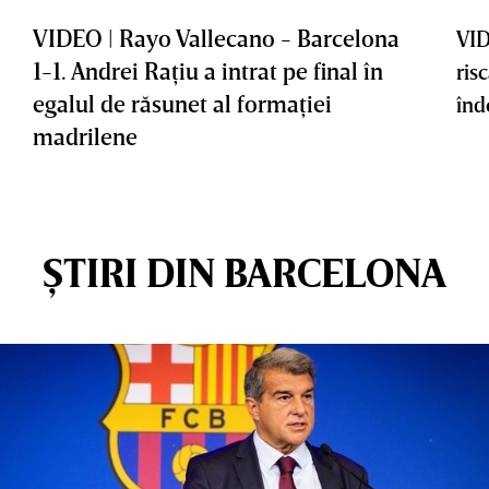
VIDEO | Rayo Vallecano - Barcelona
VID
1-1. Andrei Raţiu a intrat pe final în
ris
egalul de răsunet al formaţiei
înd
madrilene
ȘTIRI DIN BARCELONA