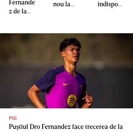
Fernande
nou la
indisponi
z de la
şefia FC
bil Pedri
FC
Barcelon
Barcelon
a.
a a
Alegerile
semnat
au loc în
cu PSG
martie
PSG
Puştiul Dro Fernandez face trecerea de la