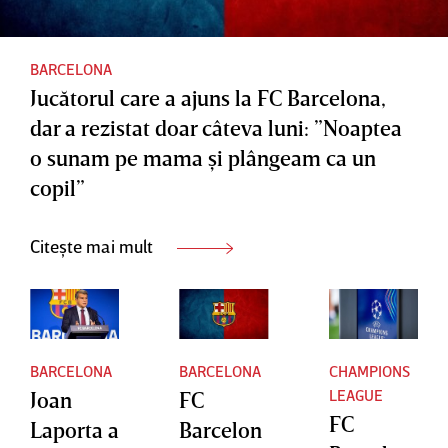
acestuia
Barcelon
Super
a şi Real
Liga
Madrid
Europea
BARCELONA
Jucătorul care a ajuns la FC Barcelona,
nă
dar a rezistat doar câteva luni: ”Noaptea
o sunam pe mama şi plângeam ca un
copil”
Citește mai mult
BARCELONA
BARCELONA
CHAMPIONS
LEAGUE
Joan
FC
FC
Laporta a
Barcelon