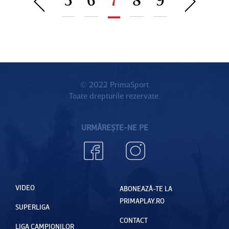
Girona,
a
cu
până la
Athletic
finalul
Bilbao.
sezonulu
”Am
i
marcat
goluri
© 2022 PrimaSport
Toate drepturile rezervate.
fantastic
e”
URMĂREȘTE-NE PE
VIDEO
ABONEAZĂ-TE LA
PRIMAPLAY.RO
SUPERLIGA
CONTACT
LIGA CAMPIONILOR