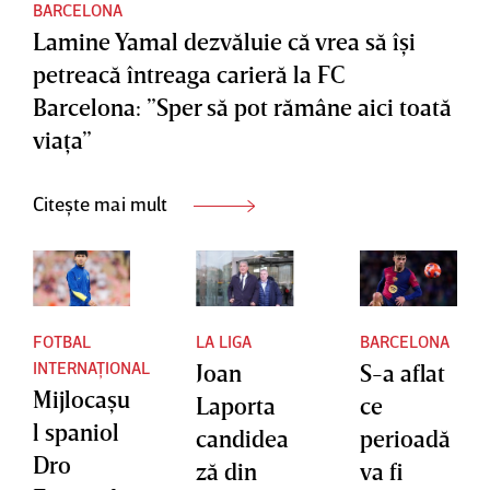
BARCELONA
Lamine Yamal dezvăluie că vrea să îşi
petreacă întreaga carieră la FC
Barcelona: ”Sper să pot rămâne aici toată
viaţa”
Citește mai mult
FOTBAL
LA LIGA
BARCELONA
INTERNAȚIONAL
Joan
S-a aflat
Mijlocaşu
Laporta
ce
l spaniol
candidea
perioadă
Dro
ză din
va fi