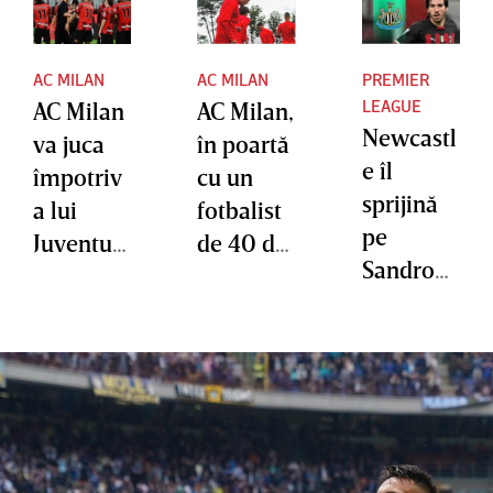
Porto la
40 de ani
AC MILAN
AC MILAN
PREMIER
LEAGUE
AC Milan
AC Milan,
Newcastl
va juca
în poartă
e îl
împotriv
cu un
sprijină
a lui
fotbalist
pe
Juventus
de 40 de
Sandro
cu un
ani în
Tonali în
portar de
partida
cazul
40 de ani
cu
pariurilor
Juventus!
sportive
Situaţie
atipică
înaintea