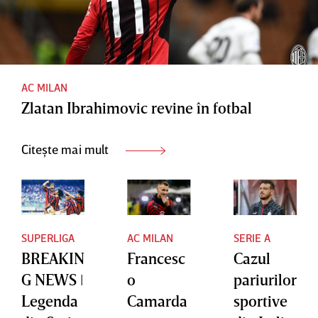
AC MILAN
Zlatan Ibrahimovic revine în fotbal
Citește mai mult
SUPERLIGA
AC MILAN
SERIE A
BREAKIN
Francesc
Cazul
G NEWS ǀ
o
pariurilor
Legenda
Camarda
sportive