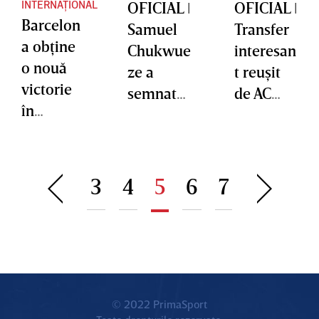
INTERNAȚIONAL
OFICIAL ǀ
OFICIAL ǀ
Barcelon
Samuel
Transfer
a obţine
Chukwue
interesan
o nouă
ze a
t reuşit
victorie
semnat
de AC
în
cu AC
Milan!
amicale
Milan
Noah
Okafor a
semnat
3
4
5
6
7
© 2022 PrimaSport