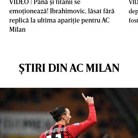
VIDEO | Până şi titanii se
VID
emoţionează! Ibrahimovic, lăsat fără
dep
replică la ultima apariţie pentru AC
fos
Milan
ȘTIRI DIN AC MILAN