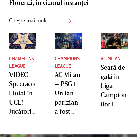
Florenzi, în vizorul instanţei
Citește mai mult
CHAMPIONS
CHAMPIONS
AC MILAN
LEAGUE
LEAGUE
Seară de
VIDEO ǀ
AC Milan
gală în
Spectaco
– PSG ǀ
Liga
l total în
Un fan
Campion
UCL!
parizian
ilor ǀ
Jucătorii
a fost
Zlatan
de la
transport
Ibrahimo
Atletico
at la
vic şi