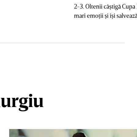
2-3. Oltenii câştigă Cup
mari emoţii şi îşi salveaz
iurgiu