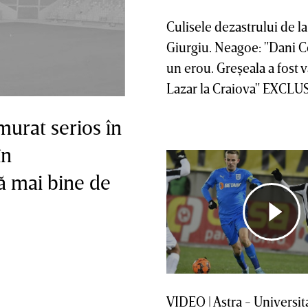
Culisele dezastrului de la
Giurgiu. Neagoe: "Dani C
un erou. Greşeala a fost 
Lazar la Craiova" EXCLU
murat serios în
în
ă mai bine de
VIDEO | Astra - Universit