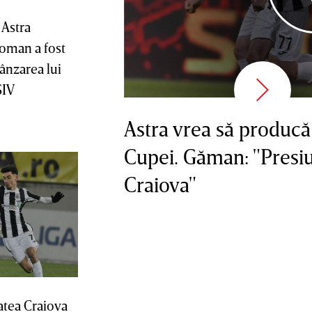
 Astra
oman a fost
vânzarea lui
SIV
Astra vrea să producă 
Cupei. Găman: "Presiun
Craiova"
atea Craiova