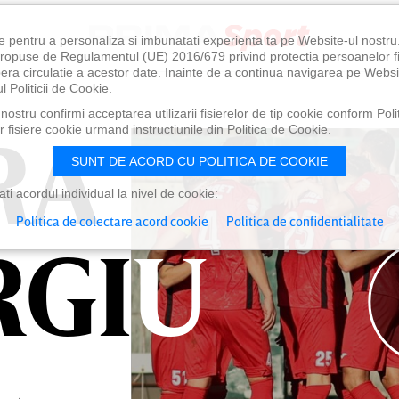
e pentru a personaliza si imbunatati experienta ta pe Website-ul nostr
i propuse de Regulamentul (UE) 2016/679 privind protectia persoanelor f
ibera circulatie a acestor date. Inainte de a continua navigarea pe Websi
l Politicii de Cookie.
ostru confirmi acceptarea utilizarii fisierelor de tip cookie conform Polit
RA
RA
 fisiere cookie urmand instructiunile din Politica de Cookie.
SUNT DE ACORD CU POLITICA DE COOKIE
i acordul individual la nivel de cookie:
Politica de colectare acord cookie
Politica de confidentialitate
RGIU
RGIU