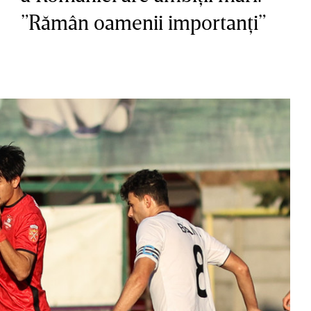
”Rămân oamenii importanţi”