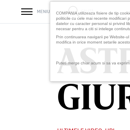
CAUTĂ
MENIU
COMPANIA utilizeaza fisiere de tip cooki
politicile cu cele mai recente modificar
datelor cu caracter personal si privind l
necesar pentru a citi si intelege continutu
Prin continuarea navigarii pe Website-ul n
AST
AST
modifica in orice moment setarile acestor
Puteti merge chiar acum si sa va exprimat
GIU
GIU