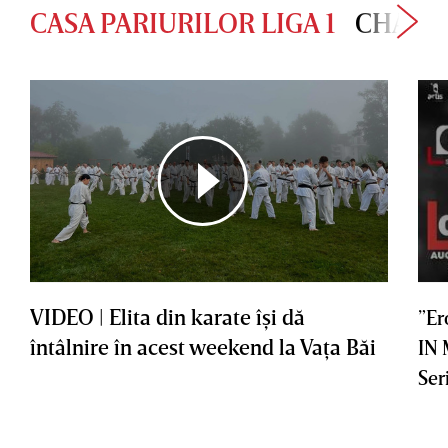
CASA PARIURILOR LIGA 1
CHAMP
VIDEO | Elita din karate îşi dă
”Er
întâlnire în acest weekend la Vaţa Băi
IN
Ser