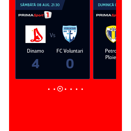
SÂMBĂTĂ 08 AUG, 21:30
DUMINICĂ 09 AUG, 1
Vs
V
eda
Dinamo
FC Voluntari
Petrolul
Ploieşti
4
0