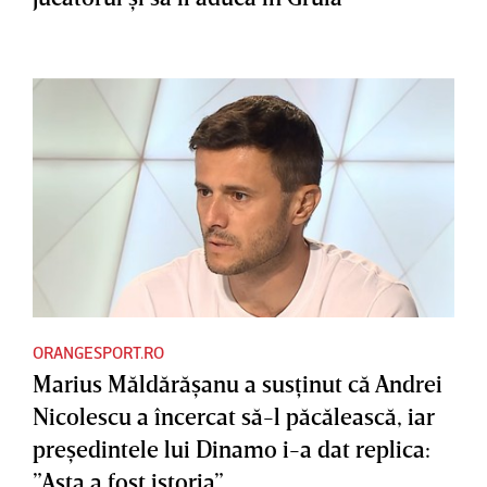
ORANGESPORT.RO
Marius Măldărăşanu a susţinut că Andrei
Nicolescu a încercat să-l păcălească, iar
preşedintele lui Dinamo i-a dat replica:
”Asta a fost istoria”