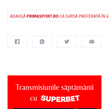
ADAUGĂ
PRIMASPORT.RO
CA SURSĂ PREFERATĂ ÎN 
Transmisiunile săptămânii
cu