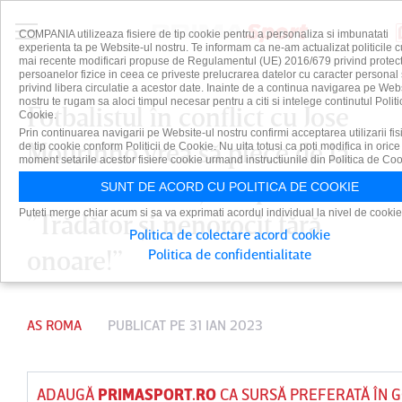
COMPANIA utilizeaza fisiere de tip cookie pentru a personaliza si imbunatati
experienta ta pe Website-ul nostru. Te informam ca ne-am actualizat politicile c
mai recente modificari propuse de Regulamentul (UE) 2016/679 privind protect
persoanelor fizice in ceea ce priveste prelucrarea datelor cu caracter personal 
privind libera circulatie a acestor date. Inainte de a continua navigarea pe Web
nostru te rugam sa aloci timpul necesar pentru a citi si intelege continutul Politi
Fotbalistul în conflict cu Jose
Cookie.
Prin continuarea navigarii pe Website-ul nostru confirmi acceptarea utilizarii fis
Mourinho vrea să plece de la
de tip cookie conform Politicii de Cookie. Nu uita totusi ca poti modifica in orice
moment setarile acestor fisiere cookie urmand instructiunile din Politica de Coo
AS Roma! Reacţia suporterilor:
SUNT DE ACORD CU POLITICA DE COOKIE
Puteti merge chiar acum si sa va exprimati acordul individual la nivel de cookie
”Trădător şi nenorocit fără
Politica de colectare acord cookie
onoare!”
Politica de confidentialitate
AS ROMA
PUBLICAT PE 31 IAN 2023
ADAUGĂ
PRIMASPORT.RO
CA SURSĂ PREFERATĂ ÎN 