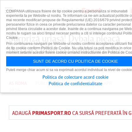
COMPANIA utilizeaza fisiere de tip cookie pentru a personaliza si imbunatati
experienta ta pe Website-ul nostru. Te informam ca ne-am actualizat politicile c
mai recente modificari propuse de Regulamentul (UE) 2016/679 privind protect
persoanelor fizice in ceea ce priveste prelucrarea datelor cu caracter personal 
privind libera circulatie a acestor date. Inainte de a continua navigarea pe Web
nostru te rugam sa aloci timpul necesar pentru a citi si intelege continutul Politi
Surpriză uriaşă! Dybala pleacă
Cookie.
Prin continuarea navigarii pe Website-ul nostru confirmi acceptarea utilizarii fis
de la AS Roma şi semnează cu
de tip cookie conform Politicii de Cookie. Nu uita totusi ca poti modifica in orice
moment setarile acestor fisiere cookie urmand instructiunile din Politica de Coo
fosta echipă a lui Maradona
SUNT DE ACORD CU POLITICA DE COOKIE
Puteti merge chiar acum si sa va exprimati acordul individual la nivel de cookie
Politica de colectare acord cookie
AS ROMA
PUBLICAT DE
PRIMA SPORT
PE 30 APR
Politica de confidentialitate
2026
ADAUGĂ
PRIMASPORT.RO
CA SURSĂ PREFERATĂ ÎN 