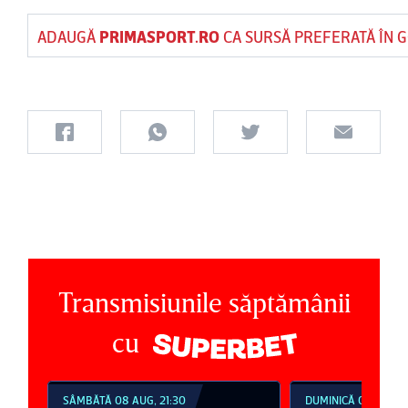
ADAUGĂ
PRIMASPORT.RO
CA SURSĂ PREFERATĂ ÎN 
Transmisiunile săptămânii
cu
SÂMBĂTĂ 08 AUG, 21:30
DUMINICĂ 09 AUG, 1