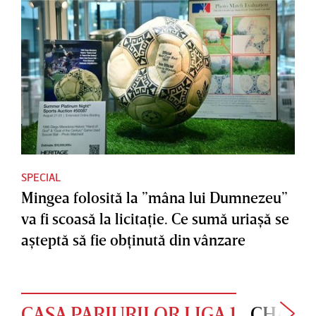
SPECIAL
Mingea folosită la ”mâna lui Dumnezeu”
va fi scoasă la licitaţie. Ce sumă uriaşă se
aşteptă să fie obţinută din vânzare
CASA PARIURILOR LIGA 1
CHAMP