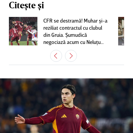
Citește și
CFR se destramă! Muhar şi-a
reziliat contractul cu clubul
din Gruia. Şumudică
negociază acum cu Neluţu
Varga, care mai are o
variantă pentru banca tehnică
| EXCLUSIV