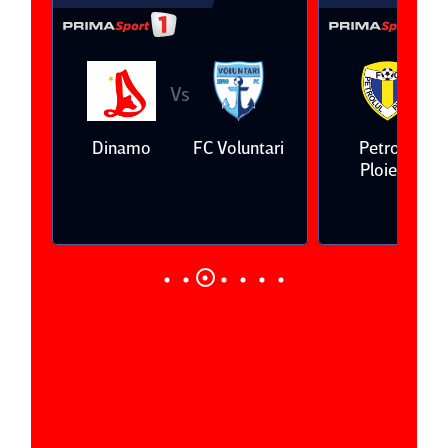
Vs
V
eda
Dinamo
FC Voluntari
Petrolul
Ploieşti