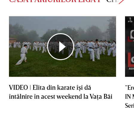
VIDEO | Elita din karate îşi dă
”Er
întâlnire în acest weekend la Vaţa Băi
IN
Ser