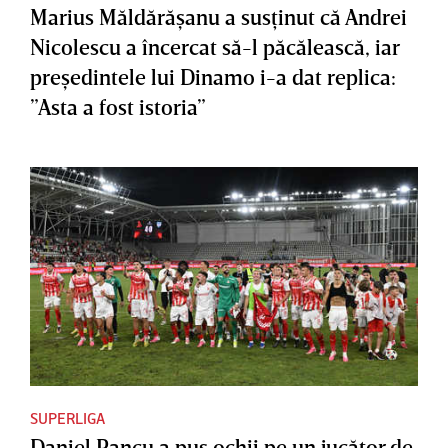
Marius Măldărăşanu a susţinut că Andrei
Nicolescu a încercat să-l păcălească, iar
preşedintele lui Dinamo i-a dat replica:
”Asta a fost istoria”
SUPERLIGA
Daniel Pancu a pus ochii pe un jucător de