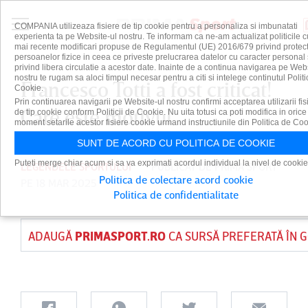
COMPANIA utilizeaza fisiere de tip cookie pentru a personaliza si imbunatati
experienta ta pe Website-ul nostru. Te informam ca ne-am actualizat politicile c
mai recente modificari propuse de Regulamentul (UE) 2016/679 privind protect
persoanelor fizice in ceea ce priveste prelucrarea datelor cu caracter personal 
privind libera circulatie a acestor date. Inainte de a continua navigarea pe Web
nostru te rugam sa aloci timpul necesar pentru a citi si intelege continutul Politi
Francesco Totti a fost criticat!
Cookie.
Prin continuarea navigarii pe Website-ul nostru confirmi acceptarea utilizarii fis
Care este motivul
de tip cookie conform Politicii de Cookie. Nu uita totusi ca poti modifica in orice
moment setarile acestor fisiere cookie urmand instructiunile din Politica de Coo
SUNT DE ACORD CU POLITICA DE COOKIE
Puteti merge chiar acum si sa va exprimati acordul individual la nivel de cookie
LEGENDELE SPORTULUI
PUBLICAT DE
PRIMA SPORT
Politica de colectare acord cookie
PE 18 MAR 2025
Politica de confidentialitate
ADAUGĂ
PRIMASPORT.RO
CA SURSĂ PREFERATĂ ÎN 