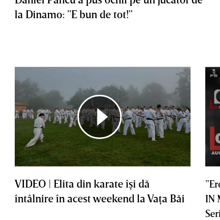
la Dinamo: "E bun de tot!"
VIDEO | Elita din karate îşi dă
”Er
întâlnire în acest weekend la Vaţa Băi
IN
Ser