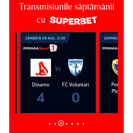
Transmisiunile săptămânii
cu
SÂMBĂTĂ 08 AUG, 21:30
DUMINICĂ 09 AUG, 1
Vs
V
eda
Dinamo
FC Voluntari
Petrolul
Ploieşti
4
0