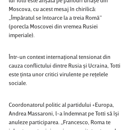
lui Totti este afişată pe panouri uriaşe din
Moscova, cu acest mesaj în chirilică:
„Împăratul se întoarce la a treia Romă”
(porecla Moscovei din vremea Rusiei
imperiale).
Într-un context internaţional tensionat din
cauza conflictului dintre Rusia şi Ucraina, Totti
este ţinta unor critici virulente pe reţelele
sociale.
Coordonatorul politic al partidului +Europa,
Andrea Massaroni, l-a îndemnat pe Totti să îşi
anuleze participarea. „Francesco, Roma te