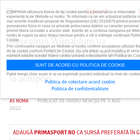
COMPANIA utilizeaza fisiere de tip cookie pentru a personaliza si imbunatati
experienta ta pe Website-ul nostru. Te informam ca ne-am actualizat politicile c
mai recente modificari propuse de Regulamentul (UE) 2016/679 privind protect
persoanelor fizice in ceea ce priveste prelucrarea datelor cu caracter personal 
privind libera circulatie a acestor date. Inainte de a continua navigarea pe Web
nostru te rugam sa aloci timpul necesar pentru a citi si intelege continutul Politi
Georginio Wijnaldum va
Cookie.
Prin continuarea navigarii pe Website-ul nostru confirmi acceptarea utilizarii fis
semna cu AS Roma. Olandezul
de tip cookie conform Politicii de Cookie. Nu uita totusi ca poti modifica in orice
moment setarile acestor fisiere cookie urmand instructiunile din Politica de Coo
a avut o primire spectaculoasă
SUNT DE ACORD CU POLITICA DE COOKIE
Puteti merge chiar acum si sa va exprimati acordul individual la nivel de cookie
la aeroport
Politica de colectare acord cookie
Politica de confidentialitate
AS ROMA
PUBLICAT DE
OVIDIU NEACŞU
PE 5 AUG
2022
ADAUGĂ
PRIMASPORT.RO
CA SURSĂ PREFERATĂ ÎN 