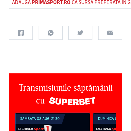
ADAUGĂ
PRIMASPORT.RO
CA SURSĂ PREFERATĂ ÎN 
Transmisiunile săptămânii
cu
SÂMBĂTĂ 08 AUG, 21:30
DUMINICĂ 09 AUG, 1