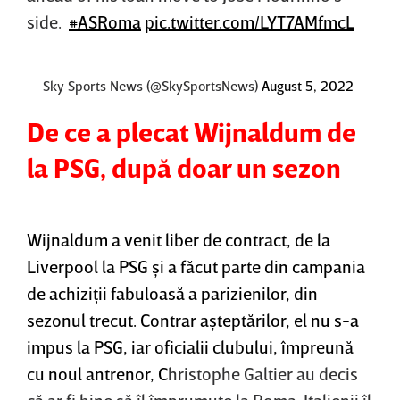
side.
#ASRoma
pic.twitter.com/LYT7AMfmcL
— Sky Sports News (@SkySportsNews)
August 5, 2022
De ce a plecat Wijnaldum de
la PSG, după doar un sezon
Wijnaldum a venit liber de contract, de la
Liverpool la PSG şi a făcut parte din campania
de achiziţii fabuloasă a parizienilor, din
sezonul trecut. Contrar aşteptărilor, el nu s-a
impus la PSG, iar oficialii clubului, împreună
cu noul antrenor, C
hristophe Galtier au decis
că ar fi bine să îl împrumute la Roma. Italienii îl