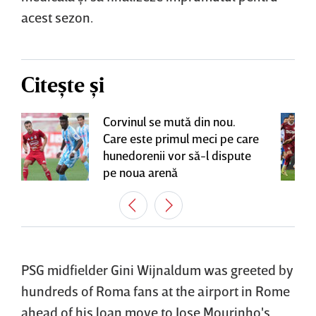
acest sezon.
Citește și
Corvinul se mută din nou.
Care este primul meci pe care
hunedorenii vor să-l dispute
pe noua arenă
PSG midfielder Gini Wijnaldum was greeted by
hundreds of Roma fans at the airport in Rome
ahead of his loan move to Jose Mourinho's