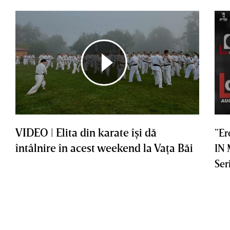
VIDEO | Elita din karate îşi dă
”Er
întâlnire în acest weekend la Vaţa Băi
IN
Ser