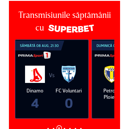
Transmisiunile săptămânii
cu
SÂMBĂTĂ 08 AUG, 21:30
DUMINICĂ 09 AUG, 1
Vs
V
eda
Dinamo
FC Voluntari
Petrolul
Ploieşti
4
0