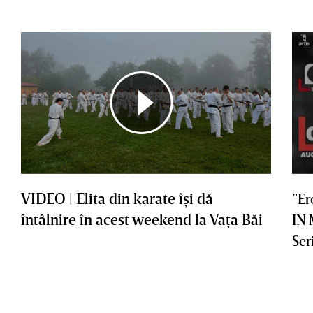
VIDEO | Elita din karate îşi dă
”Er
întâlnire în acest weekend la Vaţa Băi
IN
Ser