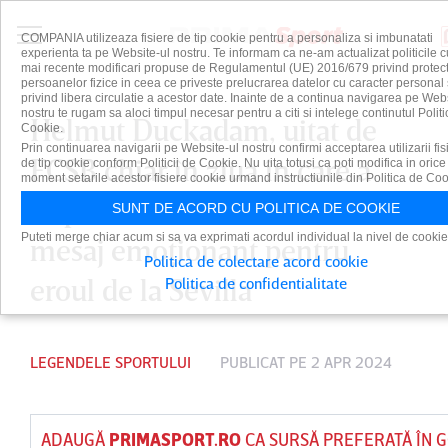
COMPANIA utilizeaza fisiere de tip cookie pentru a personaliza si imbunatati
experienta ta pe Website-ul nostru. Te informam ca ne-am actualizat politicile c
mai recente modificari propuse de Regulamentul (UE) 2016/679 privind protect
persoanelor fizice in ceea ce priveste prelucrarea datelor cu caracter personal 
privind libera circulatie a acestor date. Inainte de a continua navigarea pe Web
nostru te rugam sa aloci timpul necesar pentru a citi si intelege continutul Politi
Helmut Duckadam, uitat de
Cookie.
Prin continuarea navigarii pe Website-ul nostru confirmi acceptarea utilizarii fis
FCSB chiar în ziua în care a
de tip cookie conform Politicii de Cookie. Nu uita totusi ca poti modifica in orice
moment setarile acestor fisiere cookie urmand instructiunile din Politica de Coo
împlinit 65 de ani! CSA Steaua,
SUNT DE ACORD CU POLITICA DE COOKIE
Puteti merge chiar acum si sa va exprimati acordul individual la nivel de cookie
mesaj emoţionant pentru
Politica de colectare acord cookie
eroul de la Sevilla
Politica de confidentialitate
LEGENDELE SPORTULUI
PUBLICAT PE 2 APR 2024
ADAUGĂ
PRIMASPORT.RO
CA SURSĂ PREFERATĂ ÎN 