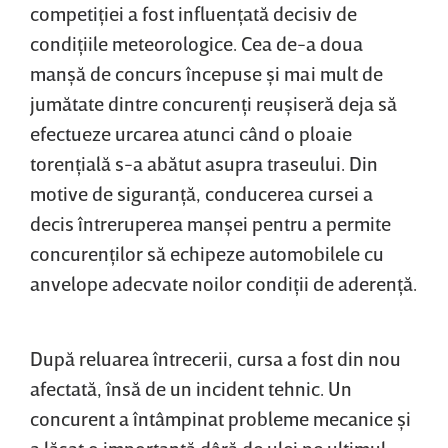
competiţiei a fost influenţată decisiv de
condiţiile meteorologice. Cea de-a doua
manşă de concurs începuse şi mai mult de
jumătate dintre concurenţi reuşiseră deja să
efectueze urcarea atunci când o ploaie
torenţială s-a abătut asupra traseului. Din
motive de siguranţă, conducerea cursei a
decis întreruperea manşei pentru a permite
concurenţilor să echipeze automobilele cu
anvelope adecvate noilor condiţii de aderenţă.
După reluarea întrecerii, cursa a fost din nou
afectată, însă de un incident tehnic. Un
concurent a întâmpinat probleme mecanice şi
a lăsat o importantă dâră de ulei pe ultimul