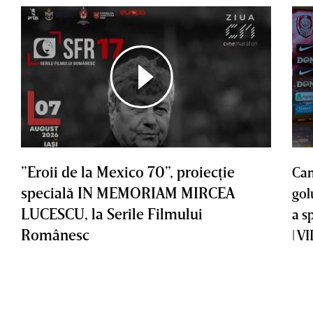
”Eroii de la Mexico 70”, proiecţie
Cam
specială IN MEMORIAM MIRCEA
gol
LUCESCU, la Serile Filmului
a s
Românesc
| V