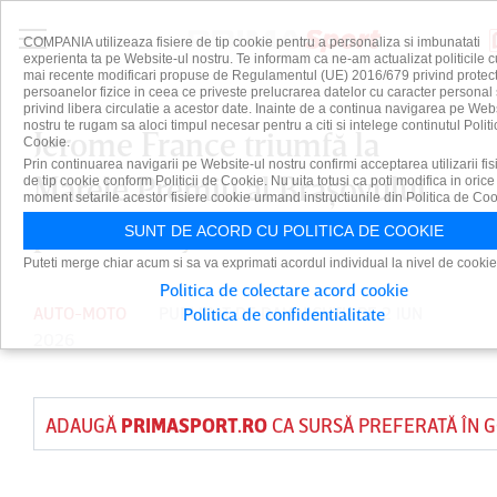
COMPANIA utilizeaza fisiere de tip cookie pentru a personaliza si imbunatati
experienta ta pe Website-ul nostru. Te informam ca ne-am actualizat politicile c
mai recente modificari propuse de Regulamentul (UE) 2016/679 privind protect
persoanelor fizice in ceea ce priveste prelucrarea datelor cu caracter personal 
privind libera circulatie a acestor date. Inainte de a continua navigarea pe Web
nostru te rugam sa aloci timpul necesar pentru a citi si intelege continutul Politi
Jerome France triumfă la
Cookie.
Prin continuarea navigarii pe Website-ul nostru confirmi acceptarea utilizarii fis
Marele Premiu al Braşovului
de tip cookie conform Politicii de Cookie. Nu uita totusi ca poti modifica in orice
moment setarile acestor fisiere cookie urmand instructiunile din Politica de Coo
powered by Pro-X 2026
SUNT DE ACORD CU POLITICA DE COOKIE
Puteti merge chiar acum si sa va exprimati acordul individual la nivel de cookie
Politica de colectare acord cookie
AUTO-MOTO
PUBLICAT DE
DAIAN CUTU
PE 2 IUN
Politica de confidentialitate
2026
ADAUGĂ
PRIMASPORT.RO
CA SURSĂ PREFERATĂ ÎN 