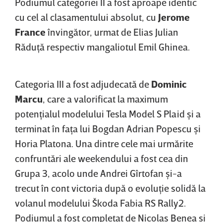
Podiumul categoriei II a fost aproape identic
cu cel al clasamentului absolut, cu
Jerome
France
învingător, urmat de Elias Julian
Răduţă respectiv mangaliotul Emil Ghinea.
Categoria III a fost adjudecată de
Dominic
Marcu
, care a valorificat la maximum
potenţialul modelului Tesla Model S Plaid şi a
terminat în faţa lui Bogdan Adrian Popescu şi
Horia Platona. Una dintre cele mai urmărite
confruntări ale weekendului a fost cea din
Grupa 3, acolo unde Andrei Gîrtofan şi-a
trecut în cont victoria după o evoluţie solidă la
volanul modelului Škoda Fabia RS Rally2.
Podiumul a fost completat de Nicolas Benea şi