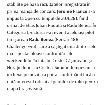
stabilite pe baza rezultatelor înregistrate în
prima manşă de concurs.
Jerome France
s-a
impus la Open cu timpul de 3:01,281, fiind
urmat de Elias Julian Răduţă şi Radu Benea. În
Categoria I, victoria i-a revenit aceluiaşi pilot
timişorean
Radu Benea
(Ferrari 488
Challenge Evo), care a câştigat una dintre cele
mai spectaculoase confruntări ale
weekendului în faţa lui Costel Căşuneanu şi
Horaţiu Ionescu Cristea. Simone Tempestini a
încheiat pe poziţia a patra, confirmând încă o
dată interesul ridicat al piloţilor de raliu pentru
etapa braşoveană.