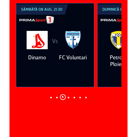
SÂMBĂTĂ 08 AUG, 21:30
DUMINICĂ 09 AUG, 1
Vs
V
eda
Dinamo
FC Voluntari
Petrolul
Ploieşti