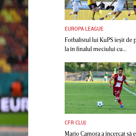
EUROPA LEAGUE
Fotbalistul lui KuPS ieşit de 
la în finalul meciului cu...
CFR CLUJ
Mario Camora a încercat să e