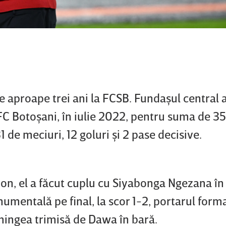
 aproape trei ani la FCSB. Fundaşul central a
 FC Botoşani, în iulie 2022, pentru suma de 
31 de meciuri, 12 goluri şi 2 pase decisive.
yon, el a făcut cuplu cu Siyabonga Ngezana în
numentală pe final, la scor 1-2, portarul forma
mingea trimisă de Dawa în bară.