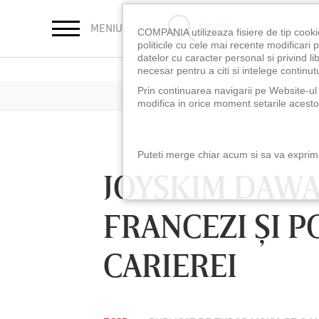
CAUTĂ
MENIU
COMPANIA utilizeaza fisiere de tip cooki
politicile cu cele mai recente modificar
datelor cu caracter personal si privind l
necesar pentru a citi si intelege continutu
Prin continuarea navigarii pe Website-ul n
modifica in orice moment setarile acestor
Puteti merge chiar acum si sa va exprimat
JOYSKIM DAWA 
FRANCEZI ŞI 
CARIEREI
LUNI 10 AUG, 18:30
LUNI 10 AUG, 21:3