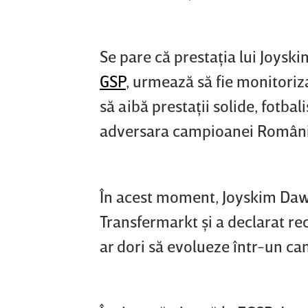
Se pare că prestaţia lui Joys
GSP
, urmează să fie monitoriza
să aibă prestaţii solide, fotba
adversara campioanei Românie
În acest moment, Joyskim Dawa
Transfermarkt şi a declarat re
ar dori să evolueze într-un c