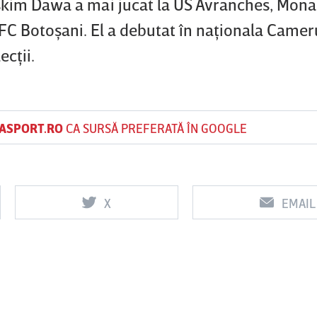
yskim Dawa a mai jucat la US Avranches, Monac
 FC Botoşani. El a debutat în naţionala Camer
ecţii.
ASPORT.RO
CA SURSĂ PREFERATĂ ÎN GOOGLE
X
EMAIL