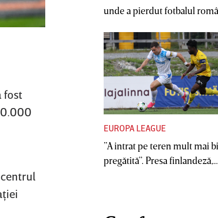
unde a pierdut fotbalul român
 fost
350.000
EUROPA LEAGUE
”A intrat pe teren mult mai b
pregătită”. Presa finlandeză,..
 centrul
ţiei