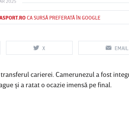
AR 2025
ASPORT.RO
CA SURSĂ PREFERATĂ ÎN GOOGLE
Vs
Vs
f
FCSB
UTA Arad
Rapid
X
EMAIL
0
0
ransferul carierei. Camerunezul a fost integr
gue şi a ratat o ocazie imensă pe final.