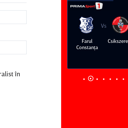
Vs
Vs
Farul
Csikszereda
Dinamo
FC Volunt
Constanţa
alist în