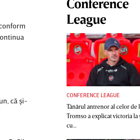
Conference
League
, conform
continua
CONFERENCE LEAGUE
n, că şi-
Tânărul antrenor al celor de 
Tromso a explicat victoria la
cu...