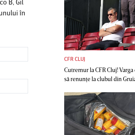
o B, Gil
unului în
CFR CLUJ
Cutremur la CFR Cluj! Varga 
să renunţe la clubul din Gruia 