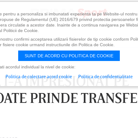
e pentru a personaliza si imbunatati experienta ta pe Website-ul nostr
i propuse de Regulamentul (UE) 2016/679 privind protectia persoanelor f
ibera circulatie a acestor date. Inainte de a continua navigarea pe Websi
l Politicii de Cookie.
ostru confirmi acceptarea utilizarii fisierelor de tip cookie conform Polit
 fisiere cookie urmand instructiunile din Politica de Cookie.
SUNT DE ACORD CU POLITICA DE COOKIE
i acordul individual la nivel de cookie:
I-A IMPRESIONAT PE
Politica de colectare acord cookie
Politica de confidentialitate
POATE PRINDE TRANSF
0
VINERI 07 AUG, 21:00
SÂ