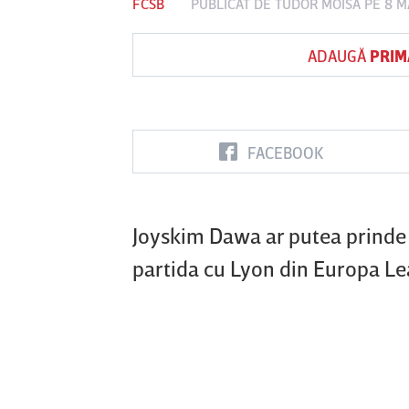
FCSB
PUBLICAT DE
TUDOR MOISA
PE 8 M
ADAUGĂ
PRIM
Vs
FC Botoşani
Corvinul
Sepsi OSK S
Hunedoara
Gheorghe
FACEBOOK
Joyskim Dawa ar putea prinde t
partida cu Lyon din Europa Lea