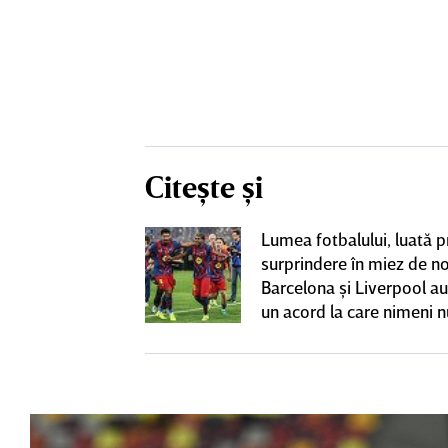
Citește și
Lumea fotbalului, luată p
-a găsit echipă
surprindere în miez de n
 oficial
Barcelona şi Liverpool au
un acord la care nimeni n
aştepta