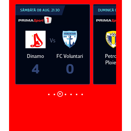
SÂMBĂTĂ 08 AUG, 21:30
DUMINICĂ 09 AUG, 1
Vs
V
eda
Dinamo
FC Voluntari
Petrolul
Ploieşti
4
0