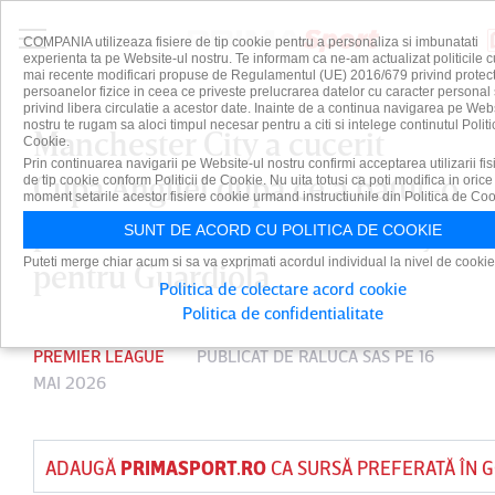
COMPANIA utilizeaza fisiere de tip cookie pentru a personaliza si imbunatati
experienta ta pe Website-ul nostru. Te informam ca ne-am actualizat politicile c
mai recente modificari propuse de Regulamentul (UE) 2016/679 privind protect
persoanelor fizice in ceea ce priveste prelucrarea datelor cu caracter personal 
privind libera circulatie a acestor date. Inainte de a continua navigarea pe Web
nostru te rugam sa aloci timpul necesar pentru a citi si intelege continutul Politi
Manchester City a cucerit
Cookie.
Prin continuarea navigarii pe Website-ul nostru confirmi acceptarea utilizarii fis
Cupa Angliei după ce a bătut-o
de tip cookie conform Politicii de Cookie. Nu uita totusi ca poti modifica in orice
moment setarile acestor fisiere cookie urmand instructiunile din Politica de Coo
pe Chelsea! Trofeul 20 la City
SUNT DE ACORD CU POLITICA DE COOKIE
Puteti merge chiar acum si sa va exprimati acordul individual la nivel de cookie
pentru Guardiola
Politica de colectare acord cookie
Politica de confidentialitate
PREMIER LEAGUE
PUBLICAT DE
RALUCA SAS
PE 16
MAI 2026
ADAUGĂ
PRIMASPORT.RO
CA SURSĂ PREFERATĂ ÎN 