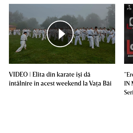
VIDEO | Elita din karate îşi dă
”Er
întâlnire în acest weekend la Vaţa Băi
IN
Ser