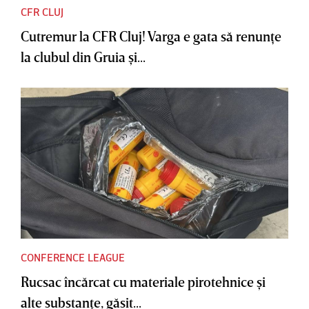
CFR CLUJ
Cutremur la CFR Cluj! Varga e gata să renunţe
la clubul din Gruia şi...
CONFERENCE LEAGUE
Rucsac încărcat cu materiale pirotehnice şi
alte substanţe, găsit...