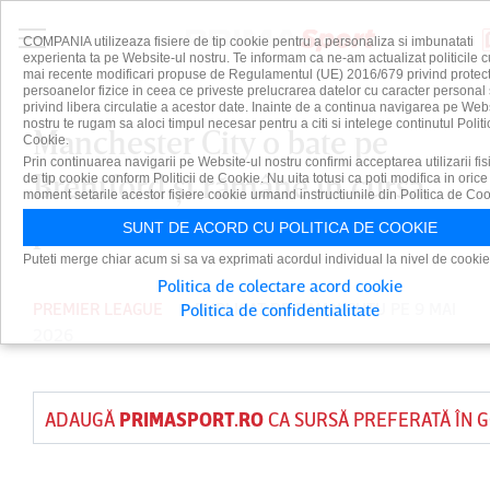
COMPANIA utilizeaza fisiere de tip cookie pentru a personaliza si imbunatati
experienta ta pe Website-ul nostru. Te informam ca ne-am actualizat politicile c
mai recente modificari propuse de Regulamentul (UE) 2016/679 privind protect
persoanelor fizice in ceea ce priveste prelucrarea datelor cu caracter personal 
privind libera circulatie a acestor date. Inainte de a continua navigarea pe Web
nostru te rugam sa aloci timpul necesar pentru a citi si intelege continutul Politi
Manchester City o bate pe
Cookie.
Prin continuarea navigarii pe Website-ul nostru confirmi acceptarea utilizarii fis
Brentford şi rămâne în cursa
de tip cookie conform Politicii de Cookie. Nu uita totusi ca poti modifica in orice
moment setarile acestor fisiere cookie urmand instructiunile din Politica de Coo
pentru titlu
SUNT DE ACORD CU POLITICA DE COOKIE
Puteti merge chiar acum si sa va exprimati acordul individual la nivel de cookie
Politica de colectare acord cookie
PREMIER LEAGUE
PUBLICAT DE
DAIAN CUTU
PE 9 MAI
Politica de confidentialitate
2026
ADAUGĂ
PRIMASPORT.RO
CA SURSĂ PREFERATĂ ÎN 