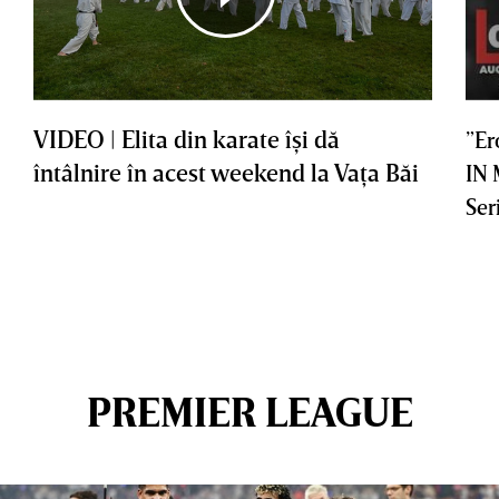
VIDEO | Elita din karate îşi dă
”Er
întâlnire în acest weekend la Vaţa Băi
IN
Ser
PREMIER LEAGUE