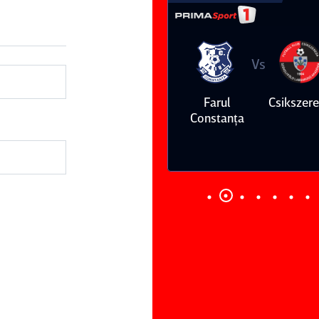
Vs
Vs
Farul
Csikszereda
Dinamo
FC Volunt
Constanţa