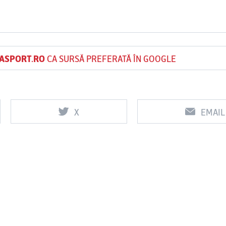
Vs
Vs
ASPORT.RO
CA SURSĂ PREFERATĂ ÎN GOOGLE
f
FCSB
UTA Arad
Rapid
X
EMAIL