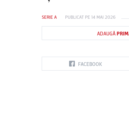
SERIE A
PUBLICAT PE 14 MAI 2026
Vs
ADAUGĂ
PRIM
FC Botoşani
Corvinul
Sepsi OSK S
Hunedoara
Gheorghe
FACEBOOK