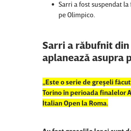
Sarri a fost suspendat la 
pe Olimpico.
Sarri a răbufnit din
aplanează asupra 
„Este o serie de greşeli făc
Torino în perioada finalelor
Italian Open la Roma.
Au fost greşelile lor şi sunt 