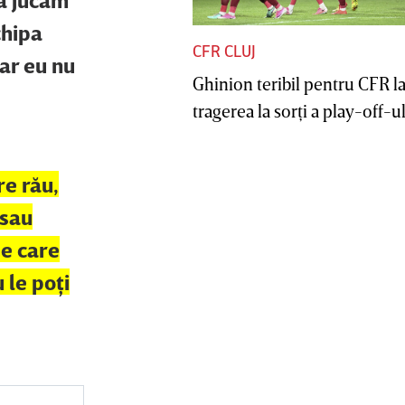
chipa
CFR CLUJ
ar eu nu
Ghinion teribil pentru CFR l
tragerea la sorţi a play-off-ul
re rău,
 sau
pe care
 le poţi