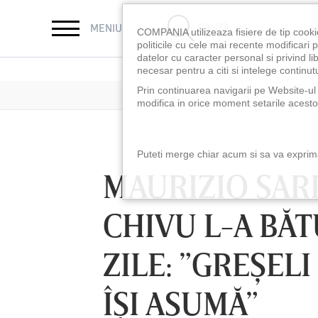
CAUTĂ
MENIU
COMPANIA utilizeaza fisiere de tip cooki
politicile cu cele mai recente modificar
datelor cu caracter personal si privind l
necesar pentru a citi si intelege continutu
Prin continuarea navigarii pe Website-ul n
modifica in orice moment setarile acestor
Puteti merge chiar acum si sa va exprimat
MAURIZIO SAR
CHIVU L-A BĂT
ZILE: ”GREŞEL
ÎŞI ASUMĂ”
LUNI 10 AUG, 18:30
LUNI 10 AUG, 21:3