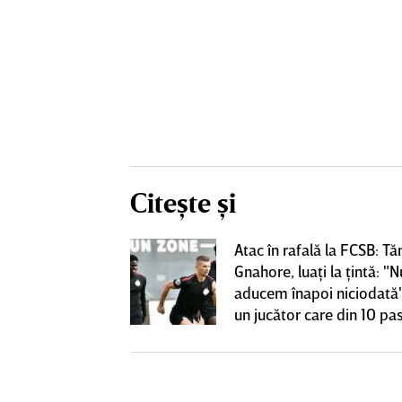
Citește și
Atac în rafală la FCSB: Tă
 o lasă pe ”U”
Gnahore, luaţi la ţintă: "N
club de tradiţie
aducem înapoi niciodată"
un jucător care din 10 pas
dă înapoi"