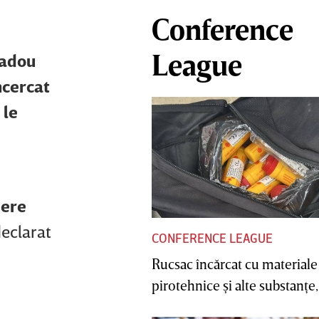
Conference
League
cadou
ncercat
 le
dere
declarat
CONFERENCE LEAGUE
Rucsac încărcat cu materiale
pirotehnice şi alte substanţe, 