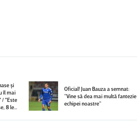
nase şi
Oficial! Juan Bauza a semnat:
u îl mai
”Vine să dea mai multă fantezie
 / "Este
echipei noastre”
e, 8 le