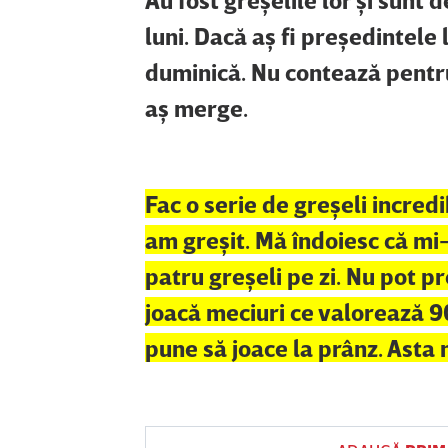
luni. Dacă aş fi preşedintele
duminică. Nu contează pentru
aş merge.
Fac o serie de greşeli incredi
am greşit. Mă îndoiesc că mi
patru greşeli pe zi. Nu pot p
joacă meciuri ce valorează 90
pune să joace la prânz. Asta n