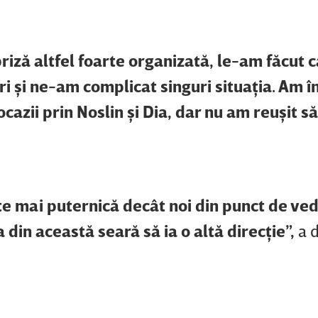
riză altfel foarte organizată, le-am făcut 
ri şi ne-am complicat singuri situaţia. Am î
azii prin Noslin şi Dia, dar nu am reuşit să
ste mai puternică decât noi din punct de ve
 din această seară să ia o altă direcţie”,
a 