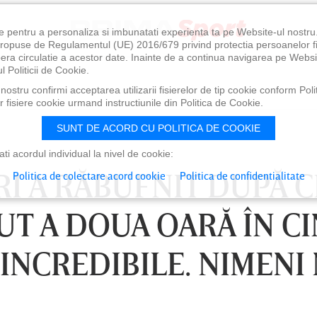
e pentru a personaliza si imbunatati experienta ta pe Website-ul nostr
i propuse de Regulamentul (UE) 2016/679 privind protectia persoanelor f
ibera circulatie a acestor date. Inainte de a continua navigarea pe Websi
l Politicii de Cookie.
ostru confirmi acceptarea utilizarii fisierelor de tip cookie conform Polit
 fisiere cookie urmand instructiunile din Politica de Cookie.
SUNT DE ACORD CU POLITICA DE COOKIE
i acordul individual la nivel de cookie:
RI A RĂBUFNIT DUPĂ C
Politica de colectare acord cookie
Politica de confidentialitate
UT A DOUA OARĂ ÎN CI
I INCREDIBILE. NIMENI
0
VINERI 07 AUG, 21:00
SÂ