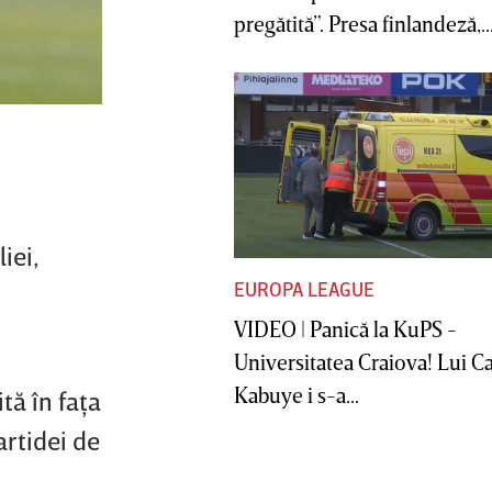
pregătită”. Presa finlandeză,..
iei,
EUROPA LEAGUE
VIDEO | Panică la KuPS -
Universitatea Craiova! Lui C
Kabuye i s-a...
tă în faţa
rtidei de