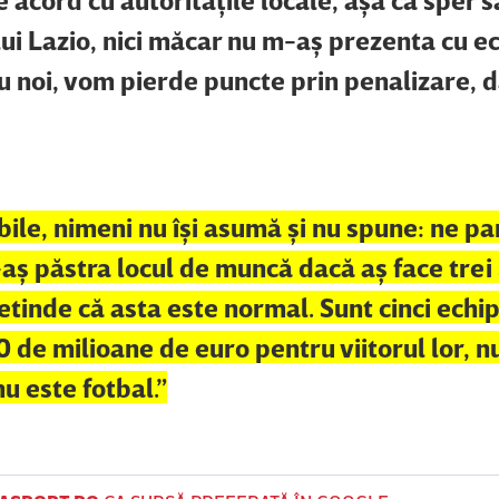
 lui Lazio, nici măcar nu m-aş prezenta cu e
 noi, vom pierde puncte prin penalizare, d
bile, nimeni nu îşi asumă şi nu spune: ne pa
-aş păstra locul de muncă dacă aş face trei
retinde că asta este normal. Sunt cinci echi
 de milioane de euro pentru viitorul lor, nu
u este fotbal.”