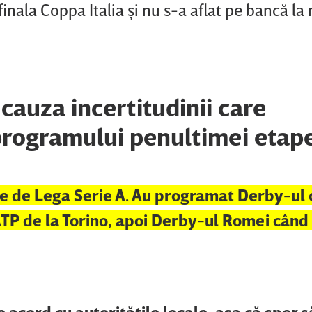
finala Coppa Italia şi nu s-a aflat pe bancă la
 cauza incertitudinii care
programului penultimei etap
ute de Lega Serie A. Au programat Derby-ul 
 ATP de la Torino, apoi Derby-ul Romei când
de acord cu autorităţile locale, aşa că sper 